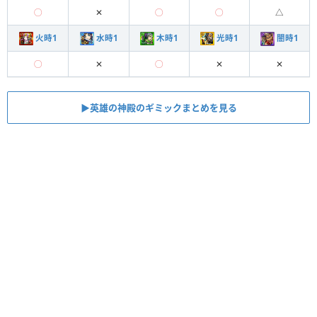
◯
✕
◯
◯
△
火時1
水時1
木時1
光時1
闇時1
◯
✕
◯
✕
✕
▶︎︎英雄の神殿のギミックまとめを見る