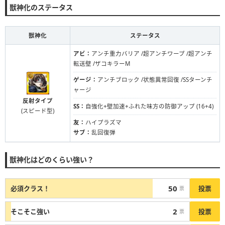
獣神化のステータス
獣神化
ステータス
アビ：
アンチ重力バリア /超アンチワープ /超アンチ
転送壁 /ザコキラーM
ゲージ：
アンチブロック /状態異常回復 /SSターンチ
ャージ
反射タイプ
SS：
自強化+壁加速+ふれた味方の防御アップ (16+4)
(スピード型)
友：
ハイプラズマ
サブ：
乱回復弾
獣神化はどのくらい強い？
50
投票
必須クラス！
票
2
投票
そこそこ強い
票