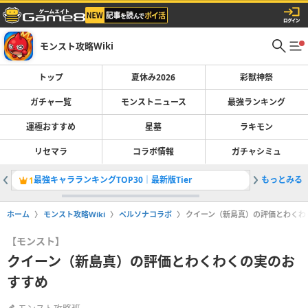
モンスト攻略Wiki
トップ
夏休み2026
彩獣神祭
ガチャ一覧
モンストニュース
最強ランキング
運極おすすめ
星墓
ラキモン
リセマラ
コラボ情報
ガチャシミュ
最強キャラランキングTOP30｜最新版Tier
もっとみる
彩獣神祭
1
2
ホーム
モンスト攻略Wiki
ペルソナコラボ
クイーン（新島真）の評価とわくわ
【モンスト】
クイーン（新島真）の評価とわくわくの実のお
すすめ