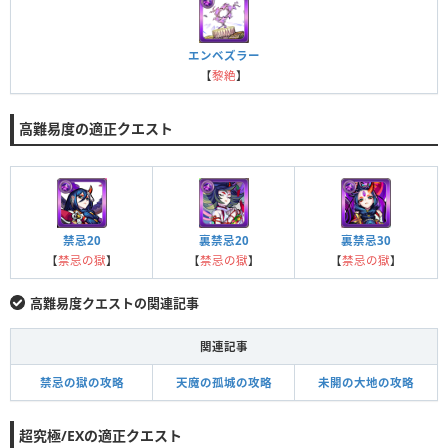
エンベズラー
【
黎絶
】
高難易度の適正クエスト
禁忌20
裏禁忌20
裏禁忌30
【
禁忌の獄
】
【
禁忌の獄
】
【
禁忌の獄
】
高難易度クエストの関連記事
関連記事
禁忌の獄の攻略
天魔の孤城の攻略
未開の大地の攻略
超究極/EXの適正クエスト