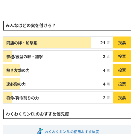
みんなはどの実を付ける？
21
投票
同族の絆・加撃系
票
2
投票
撃種/戦型の絆・加撃
票
4
投票
熱き友撃の力
票
4
投票
速必殺の力
票
2
投票
将命/兵命削りの力
票
わくわくミンELのおすすめ優先度
わくわくミンELの使用おすすめ度