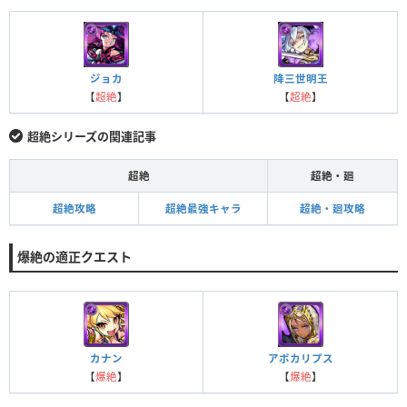
ジョカ
降三世明王
【
超絶
】
【
超絶
】
超絶シリーズの関連記事
超絶
超絶・廻
超絶攻略
超絶最強キャラ
超絶・廻攻略
爆絶の適正クエスト
カナン
アポカリプス
【
爆絶
】
【
爆絶
】