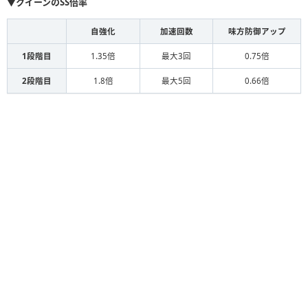
▼クイーンのSS倍率
自強化
加速回数
味方防御アップ
1段階目
1.35倍
最大3回
0.75倍
2段階目
1.8倍
最大5回
0.66倍