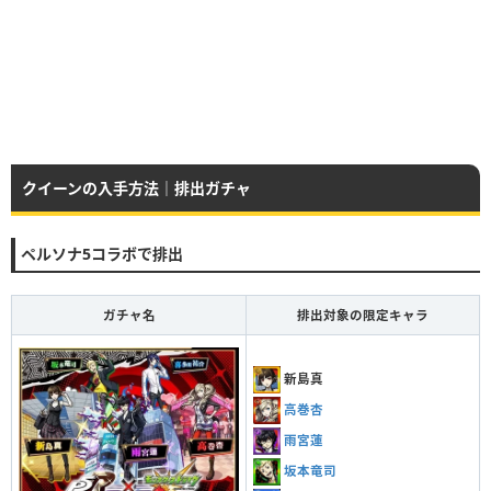
クイーンの入手方法｜排出ガチャ
ペルソナ5コラボで排出
ガチャ名
排出対象の限定キャラ
新島真
高巻杏
雨宮蓮
坂本竜司