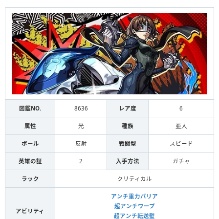
図鑑NO.
8636
レア度
6
属性
光
種族
亜人
ボール
反射
戦闘型
スピード
英雄の証
2
入手方法
ガチャ
ラック
クリティカル
アンチ重力バリア
超アンチワープ
アビリティ
超アンチ転送壁