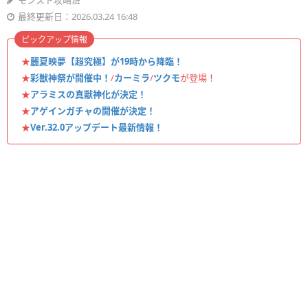
モンスト攻略班
最終更新日：2026.03.24 16:48
ピックアップ情報
★
麗夏映夢【超究極】が19時から降臨！
★
彩獣神祭が開催中！
/
カーミラ
/
ツクモ
が登場！
★
アラミスの真獣神化が決定！
★
アゲインガチャの開催が決定！
★
Ver.32.0アップデート最新情報！