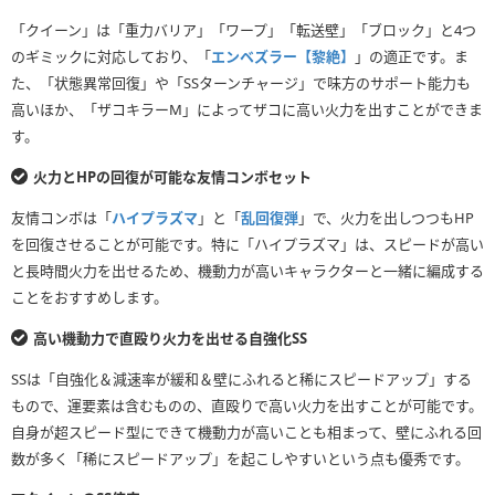
「クイーン」は「重力バリア」「ワープ」「転送壁」「ブロック」と4つ
のギミックに対応しており、「
エンベズラー【黎絶】
」の適正です。ま
た、「状態異常回復」や「SSターンチャージ」で味方のサポート能力も
高いほか、「ザコキラーM」によってザコに高い火力を出すことができま
す。
火力とHPの回復が可能な友情コンボセット
友情コンボは「
ハイプラズマ
」と「
乱回復弾
」で、火力を出しつつもHP
を回復させることが可能です。特に「ハイプラズマ」は、スピードが高い
と長時間火力を出せるため、機動力が高いキャラクターと一緒に編成する
ことをおすすめします。
高い機動力で直殴り火力を出せる自強化SS
SSは「自強化＆減速率が緩和＆壁にふれると稀にスピードアップ」する
もので、運要素は含むものの、直殴りで高い火力を出すことが可能です。
自身が超スピード型にできて機動力が高いことも相まって、壁にふれる回
数が多く「稀にスピードアップ」を起こしやすいという点も優秀です。