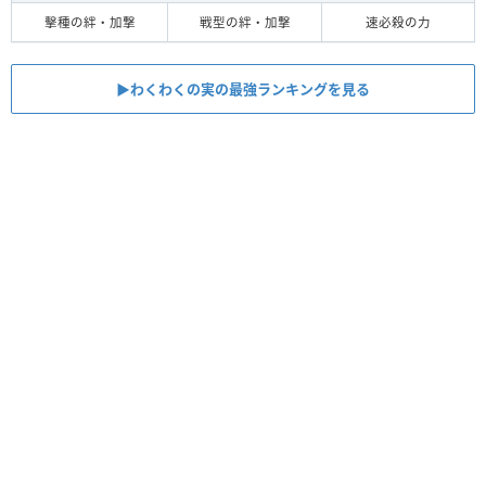
擊種の絆・加撃
戦型の絆・加撃
速必殺の力
▶︎︎わくわくの実の最強ランキングを見る