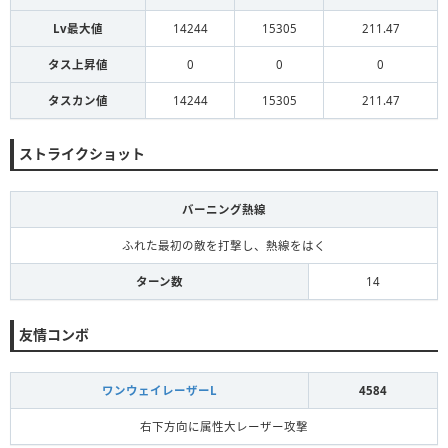
Lv最大値
14244
15305
211.47
タス上昇値
0
0
0
タスカン値
14244
15305
211.47
ストライクショット
バーニング熱線
ふれた最初の敵を打撃し、熱線をはく
ターン数
14
友情コンボ
ワンウェイレーザーL
4584
右下方向に属性大レーザー攻撃