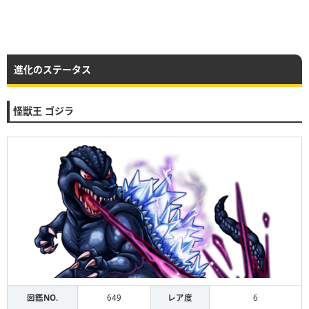
進化のステータス
怪獣王 ゴジラ
図鑑NO.
649
レア度
6