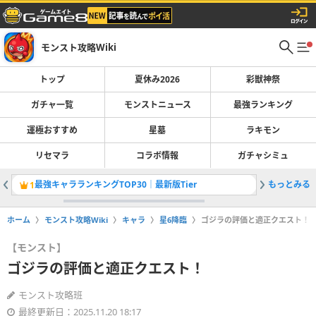
モンスト攻略Wiki
トップ
夏休み2026
彩獣神祭
ガチャ一覧
モンストニュース
最強ランキング
運極おすすめ
星墓
ラキモン
リセマラ
コラボ情報
ガチャシミュ
最強キャラランキングTOP30｜最新版Tier
もっとみる
彩獣神祭
1
2
ホーム
モンスト攻略Wiki
キャラ
星6降臨
ゴジラの評価と適正クエスト！
【モンスト】
ゴジラの評価と適正クエスト！
モンスト攻略班
最終更新日：2025.11.20 18:17