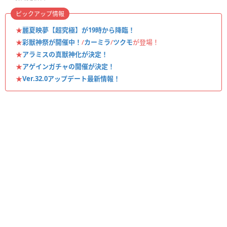
ピックアップ情報
★
麗夏映夢【超究極】が19時から降臨！
★
彩獣神祭が開催中！
/
カーミラ
/
ツクモ
が登場！
★
アラミスの真獣神化が決定！
★
アゲインガチャの開催が決定！
★
Ver.32.0アップデート最新情報！