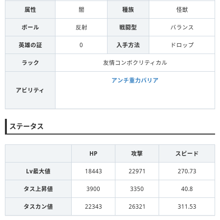
属性
闇
種族
怪獣
ボール
反射
戦闘型
バランス
英雄の証
0
入手方法
ドロップ
ラック
友情コンボクリティカル
アンチ重力バリア
アビリティ
ステータス
HP
攻撃
スピード
Lv最大値
18443
22971
270.73
タス上昇値
3900
3350
40.8
タスカン値
22343
26321
311.53