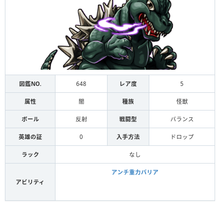
図鑑NO.
648
レア度
5
属性
闇
種族
怪獣
ボール
反射
戦闘型
バランス
英雄の証
0
入手方法
ドロップ
ラック
なし
アンチ重力バリア
アビリティ