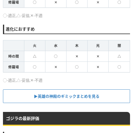
修羅場
◯
✕
◯
✕
◯
◯-適正,△-妥協,✕-不適
進化におすすめ
火
水
木
光
闇
時の間
△
◯
✕
✕
△
修羅場
◯
✕
◯
✕
◯
◯-適正,△-妥協,✕-不適
▶英雄の神殿のギミックまとめを見る
ゴジラの最新評価