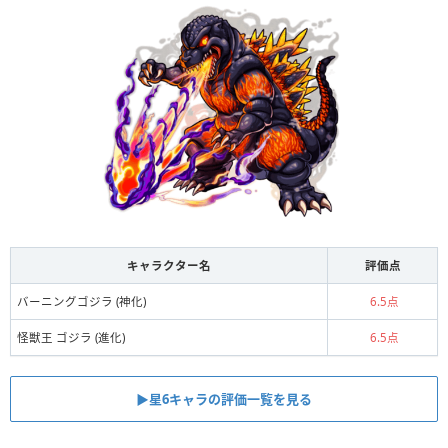
キャラクター名
評価点
バーニングゴジラ (神化)
6.5点
怪獣王 ゴジラ (進化)
6.5点
▶星6キャラの評価一覧を見る