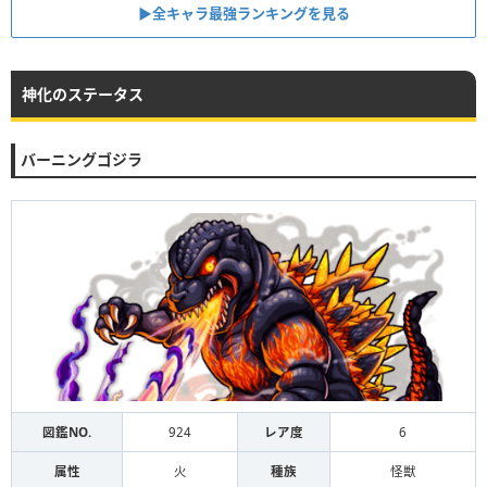
▶全キャラ最強ランキングを見る
神化のステータス
バーニングゴジラ
図鑑NO.
924
レア度
6
属性
火
種族
怪獣