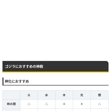
ゴジラにおすすめの神殿
神化におすすめ
火
水
木
光
闇
時の間
△
△
✕
✕
△