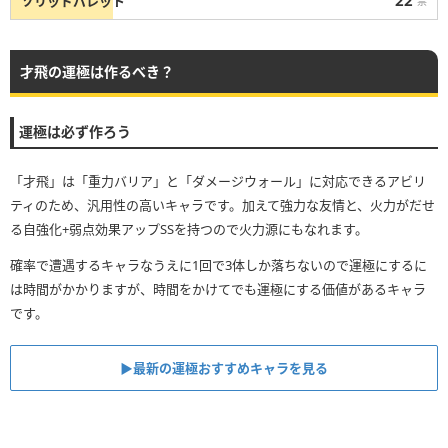
22
ソリッドバレット
票
才飛の運極は作るべき？
運極は必ず作ろう
「才飛」は「重力バリア」と「ダメージウォール」に対応できるアビリ
ティのため、汎用性の高いキャラです。加えて強力な友情と、火力がだせ
る自強化+弱点効果アップSSを持つので火力源にもなれます。
確率で遭遇するキャラなうえに1回で3体しか落ちないので運極にするに
は時間がかかりますが、時間をかけてでも運極にする価値があるキャラ
です。
▶最新の運極おすすめキャラを見る