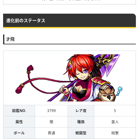
進化前のステータス
才飛
図鑑NO.
3799
レア度
5
属性
闇
種族
亜人
ボール
貫通
戦闘型
砲撃