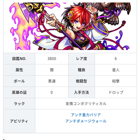
図鑑NO.
3800
レア度
6
属性
闇
種族
亜人
ボール
貫通
戦闘型
砲撃
英雄の証
0
入手方法
ドロップ
ラック
友情コンボクリティカル
アンチ重力バリア
アビリティ
アンチダメージウォール