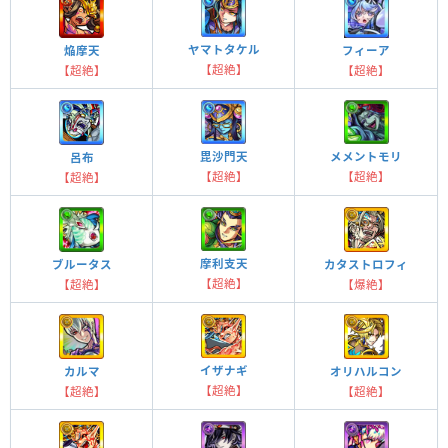
ヤマトタケル
焔摩天
フィーア
【超絶】
【超絶】
【超絶】
毘沙門天
メメントモリ
呂布
【超絶】
【超絶】
【超絶】
摩利支天
ブルータス
カタストロフィ
【超絶】
【超絶】
【爆絶】
イザナギ
カルマ
オリハルコン
【超絶】
【超絶】
【超絶】