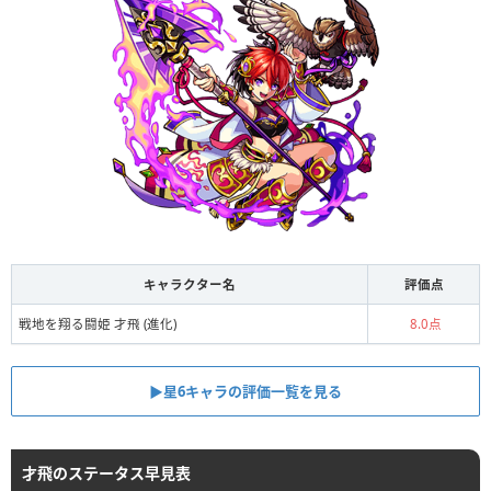
キャラクター名
評価点
戦地を翔る闘姫 才飛 (進化)
8.0点
▶星6キャラの評価一覧を見る
才飛のステータス早見表