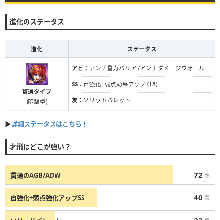
進化のステータス
進化
ステータス
アビ：
アンチ重力バリア /アンチダメージウォール
SS：
自強化+弱点効果アップ (18)
貫通タイプ
友：
ソリッドバレット
(砲撃型)
▶
詳細ステータスはこちら！
才飛はどこが強い？
72
貫通のAGB/ADW
票
40
自強化+弱点強化アップSS
票