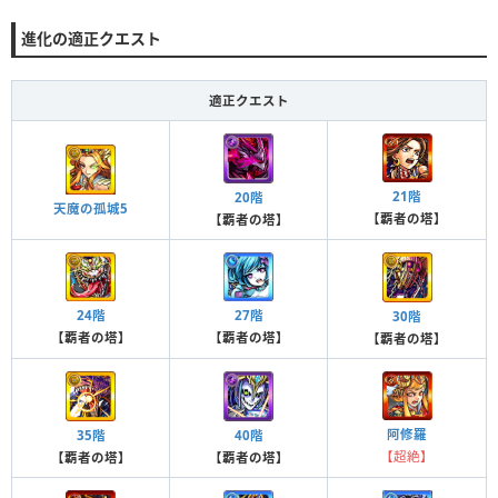
進化の適正クエスト
適正クエスト
21階
20階
天魔の孤城5
【覇者の塔】
【覇者の塔】
24階
27階
30階
【覇者の塔】
【覇者の塔】
【覇者の塔】
阿修羅
35階
40階
【超絶】
【覇者の塔】
【覇者の塔】