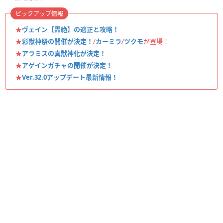
ピックアップ情報
★
ヴェイン【轟絶】の適正と攻略！
★
彩獣神祭の開催が決定！
/
カーミラ
/
ツクモ
が登場！
★
アラミスの真獣神化が決定！
★
アゲインガチャの開催が決定！
★
Ver.32.0アップデート最新情報！