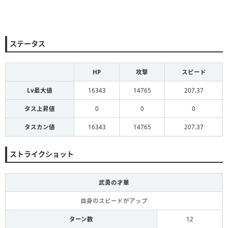
ステータス
HP
攻撃
スピード
Lv最大値
16343
14765
207.37
タス上昇値
0
0
0
タスカン値
16343
14765
207.37
ストライクショット
武勇の才華
自身のスピードがアップ
ターン数
12