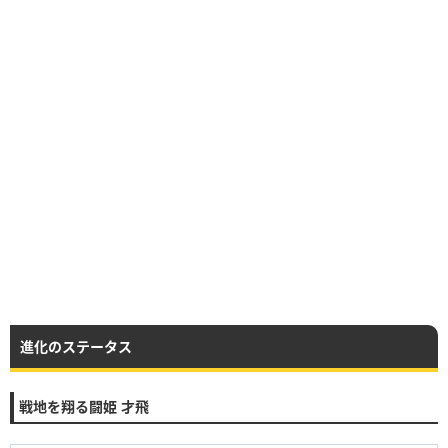
進化のステータス
戦地を翔る闘姫 才飛