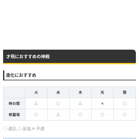
才飛におすすめの神殿
進化におすすめ
火
水
木
光
闇
時の間
△
◯
△
✕
◯
修羅場
◯
△
◯
◯
◯
◯-適正,△-妥協,✕-不適