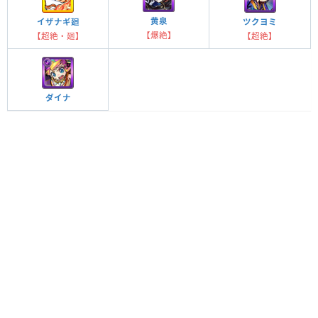
黄泉
イザナギ廻
ツクヨミ
【爆絶】
【超絶・廻】
【超絶】
ダイナ