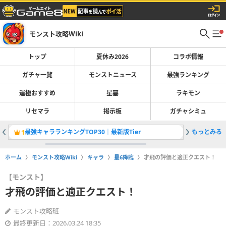
モンスト攻略Wiki
トップ
夏休み2026
コラボ情報
ガチャ一覧
モンストニュース
最強ランキング
運極おすすめ
星墓
ラキモン
リセマラ
掲示板
ガチャシミュ
最強キャラランキングTOP30｜最新版Tier
もっとみる
ヴェイン
1
2
ホーム
モンスト攻略Wiki
キャラ
星6降臨
才飛の評価と適正クエスト！
【モンスト】
才飛の評価と適正クエスト！
モンスト攻略班
最終更新日：2026.03.24 18:35