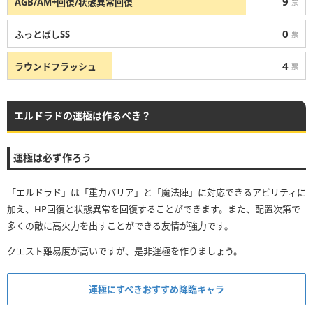
9
AGB/AM+回復/状態異常回復
票
0
ふっとばしSS
票
4
ラウンドフラッシュ
票
エルドラドの運極は作るべき？
運極は必ず作ろう
「エルドラド」は「重力バリア」と「魔法陣」に対応できるアビリティに
加え、HP回復と状態異常を回復することができます。また、配置次第で
多くの敵に高火力を出すことができる友情が強力です。
クエスト難易度が高いですが、是非運極を作りましょう。
運極にすべきおすすめ降臨キャラ