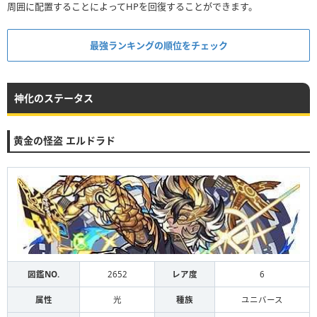
周囲に配置することによってHPを回復することができます。
最強ランキングの順位をチェック
神化のステータス
黄金の怪盗 エルドラド
図鑑NO.
2652
レア度
6
属性
光
種族
ユニバース