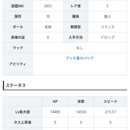
図鑑NO.
2651
レア度
5
属性
光
種族
亜人
ボール
反射
戦闘型
バランス
英雄の証
0
入手方法
ドロップ
ラック
なし
アンチ重力バリア
アビリティ
ステータス
HP
攻撃
スピード
Lv最大値
14495
14530
215.57
タス上昇値
0
0
0