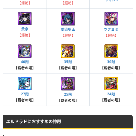
【爆絶】
【超絶】
黄泉
愛染明王
ツクヨミ
【爆絶】
【超絶】
【超絶】
40階
35階
30階
【覇者の塔】
【覇者の塔】
【覇者の塔】
27階
24階
25階
【覇者の塔】
【覇者の塔】
【覇者の塔】
エルドラドにおすすめの神殿