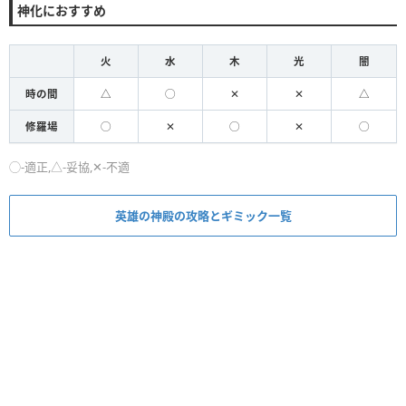
神化におすすめ
火
水
木
光
闇
時の間
△
◯
✕
✕
△
修羅場
◯
✕
◯
✕
◯
◯-適正,△-妥協,✕-不適
英雄の神殿の攻略とギミック一覧