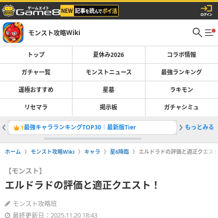
モンスト攻略Wiki
トップ
夏休み2026
コラボ情報
ガチャ一覧
モンストニュース
最強ランキング
運極おすすめ
星墓
ラキモン
リセマラ
掲示板
ガチャシミュ
最強キャラランキングTOP30｜最新版Tier
もっとみる
超モンパ
1
2
ホーム
モンスト攻略Wiki
キャラ
星6降臨
エルドラドの評価と適正クエス
【モンスト】
エルドラドの評価と適正クエスト！
モンスト攻略班
最終更新日：2025.11.20 18:43