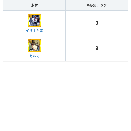
素材
※必要ラック
3
イザナギ零
3
カルマ