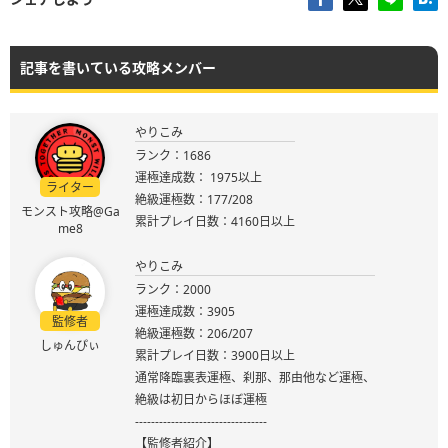
記事を書いている攻略メンバー
やりこみ
ランク：1686
運極達成数： 1975以上
ライター
絶級運極数：177/208
モンスト攻略@Ga
累計プレイ日数：4160日以上
me8
やりこみ
ランク：2000
運極達成数：3905
監修者
絶級運極数：206/207
しゅんぴぃ
累計プレイ日数：3900日以上
通常降臨裏表運極、刹那、那由他など運極、
絶級は初日からほぼ運極
---------------------------------
【監修者紹介】