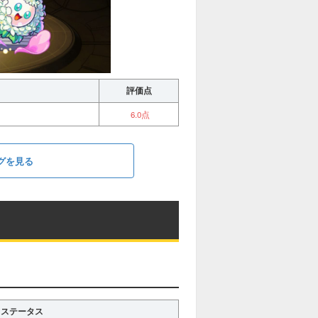
評価点
6.0点
グを見る
ステータス