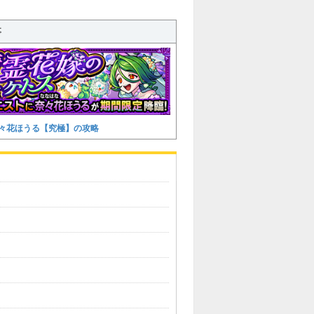
事
々花ほうる【究極】の攻略