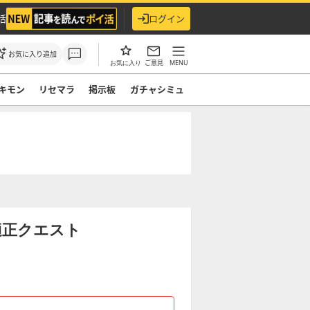
活
ログイン
お気に入り追加
ご意見
MENU
お気に入り
キモン
リセマラ
掲示板
ガチャシミュ
適正クエスト