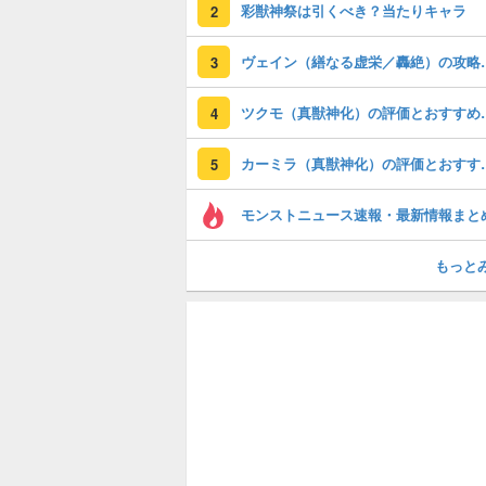
彩獣神祭は引くべき？当たりキャラ
2
ヴェイン（繕な
3
ツクモ（真獣神化）
4
カーミラ（真獣神化
5
モンストニュース速報・最新情報まと
もっと