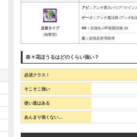
アビ：
アンチ重力バリア /マイン
ゲージ：
アンチ魔法陣 /アンチ転
反射タイプ
SS：
自強化+HP範囲回復 (8)
(砲撃型)
友：
超強反射増殖弾
奈々花ほうるはどのくらい強い？
必須クラス！
そこそこ強い
使い道はある
あんまり強くない…