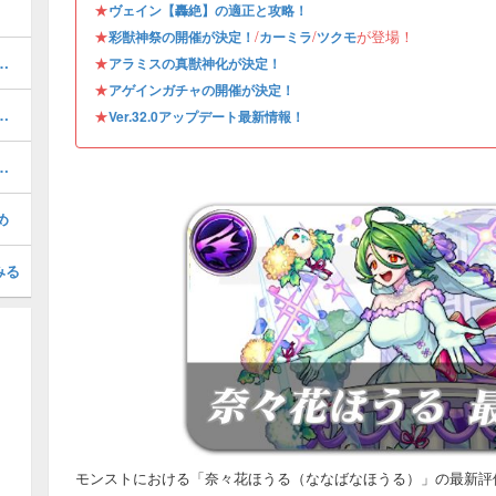
★
ヴェイン【轟絶】の適正と攻略！
★
/
/
が登場！
彩獣神祭の開催が決定！
カーミラ
ツクモ
る虚栄／轟絶）の攻略と適正
★
アラミスの真獣神化が決定！
★
アゲインガチャの開催が決定！
の評価とおすすめのわくわくの実
★
Ver.32.0アップデート最新情報！
）の評価とおすすめのわくわくの実
め
みる
モンストにおける「奈々花ほうる（ななばなほうる）」の最新評