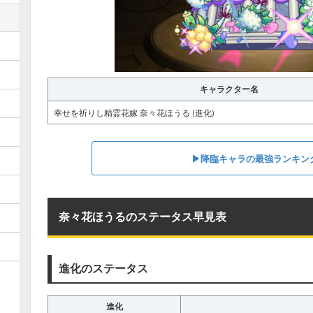
キャラクター名
幸せを祈りし精霊花嫁 奈々花ほうる (進化)
▶︎︎降臨キャラの最強ランキン
奈々花ほうるのステータス早見表
進化のステータス
進化