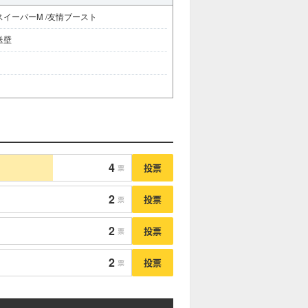
スイーパーM /友情ブースト
送壁
4
投票
票
2
投票
票
2
投票
票
2
投票
票