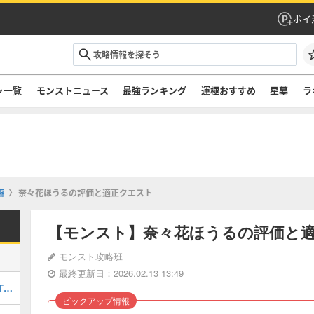
ポイ
ャ一覧
モンストニュース
最強ランキング
運極おすすめ
星墓
ラ
臨
奈々花ほうるの評価と適正クエスト
【モンスト】奈々花ほうるの評価と
モンスト攻略班
最終更新日：2026.02.13 13:49
最強キャラランキングTOP30｜最新版Tier
ピックアップ情報