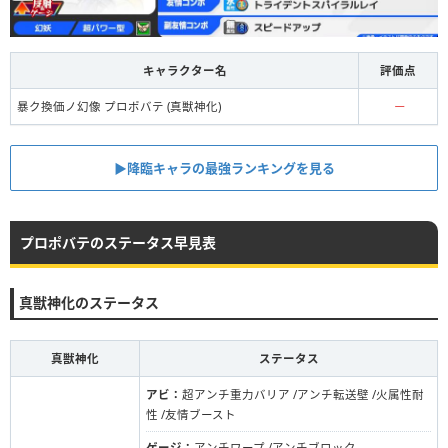
キャラクター名
評価点
暴ク換価ノ幻像 プロポバテ (真獣神化)
ー
▶︎︎降臨キャラの最強ランキングを見る
プロポバテのステータス早見表
真獣神化のステータス
真獣神化
ステータス
アビ：
超アンチ重力バリア /アンチ転送壁 /火属性耐
性 /友情ブースト
ゲージ：
アンチワープ /アンチブロック