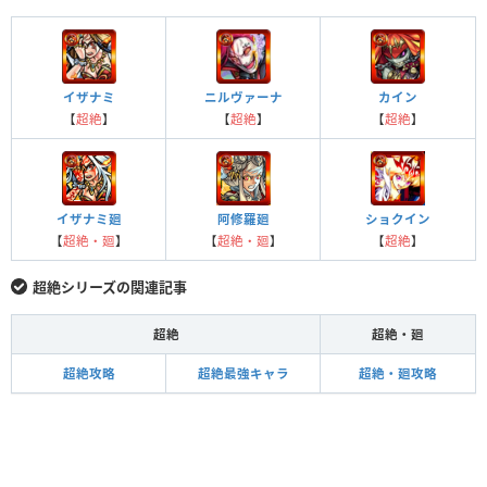
イザナミ
ニルヴァーナ
カイン
【
超絶
】
【
超絶
】
【
超絶
】
イザナミ廻
阿修羅廻
ショクイン
【
超絶・廻
】
【
超絶・廻
】
【
超絶
】
超絶シリーズの関連記事
超絶
超絶・廻
超絶攻略
超絶最強キャラ
超絶・廻攻略