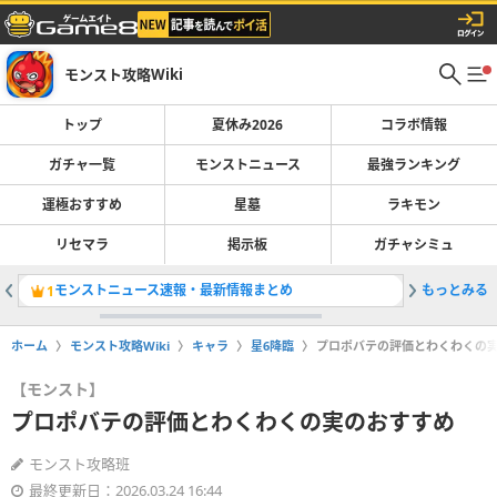
モンスト攻略Wiki
トップ
夏休み2026
コラボ情報
ガチャ一覧
モンストニュース
最強ランキング
運極おすすめ
星墓
ラキモン
リセマラ
掲示板
ガチャシミュ
モンストニュース速報・最新情報まとめ
もっとみる
最強キャラ
1
2
ホーム
モンスト攻略Wiki
キャラ
星6降臨
プロポバテの評価とわくわくの
【モンスト】
プロポバテの評価とわくわくの実のおすすめ
モンスト攻略班
最終更新日：2026.03.24 16:44