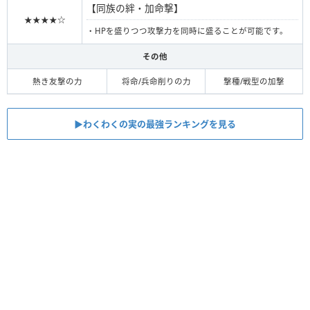
【同族の絆・加命撃】
★★★★☆
・HPを盛りつつ攻撃力を同時に盛ることが可能です。
その他
熱き友撃の力
将命/兵命削りの力
撃種/戦型の加撃
▶︎︎わくわくの実の最強ランキングを見る