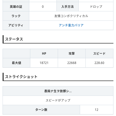
英雄の証
0
入手方法
ドロップ
ラック
友情コンボクリティカル
アビリティ
アンチ重力バリア
ステータス
HP
攻撃
スピード
最大値
18721
22668
228.60
ストライクショット
愚鈍ナ生ヲ放擲シ…
スピードがアップ
ターン数
12