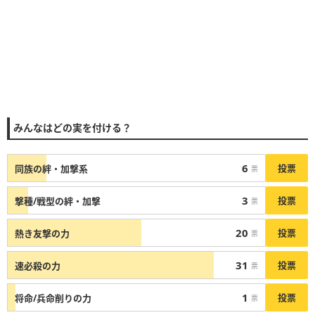
みんなはどの実を付ける？
6
投票
同族の絆・加撃系
票
3
投票
撃種/戦型の絆・加撃
票
20
投票
熱き友撃の力
票
31
投票
速必殺の力
票
1
投票
将命/兵命削りの力
票