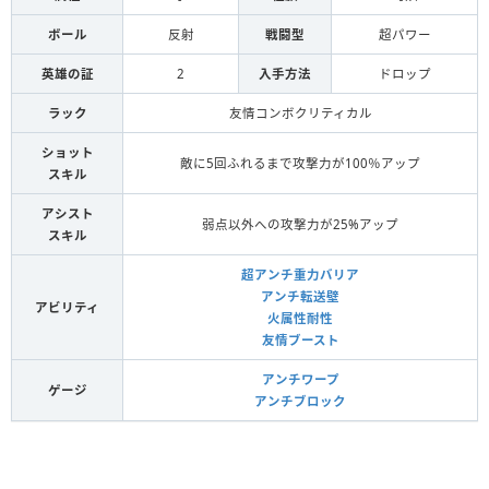
ボール
反射
戦闘型
超パワー
英雄の証
2
入手方法
ドロップ
ラック
友情コンボクリティカル
ショット
敵に5回ふれるまで攻撃力が100％アップ
スキル
アシスト
弱点以外への攻撃力が25%アップ
スキル
超アンチ重力バリア
アンチ転送壁
アビリティ
火属性耐性
友情ブースト
アンチワープ
ゲージ
アンチブロック