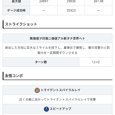
最大値
24997
29936
361.98
ゲージ成功時
ー
35923
ー
ストライクショット
無価値ヲ対価ニ価値アル新タナ世界へト
射出した方向に巨大なミサイルを投下し、着弾点で爆発し、敵の攻撃力と防
御力を一定期間ダウンさせる
ターン数
12+!2
友情コンボ
トライデントスパイラルレイ
近くの敵に向かってトライデントスパイラルレイで攻撃
スピードアップ