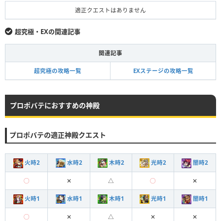
適正クエストはありません
超究極・EXの関連記事
関連記事
超究極の攻略一覧
EXステージの攻略一覧
プロポバテにおすすめの神殿
プロポバテの適正神殿クエスト
火時2
水時2
木時2
光時2
闇時2
◯
✕
△
◯
✕
火時1
水時1
木時1
光時1
闇時1
◯
✕
△
✕
✕