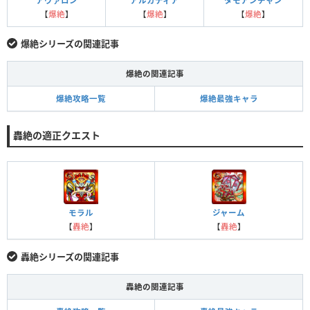
アヴァロン
アルカディア
タモアンチャン
【
爆絶
】
【
爆絶
】
【
爆絶
】
爆絶シリーズの関連記事
爆絶の関連記事
爆絶攻略一覧
爆絶最強キャラ
轟絶の適正クエスト
モラル
ジャーム
【
轟絶
】
【
轟絶
】
轟絶シリーズの関連記事
轟絶の関連記事