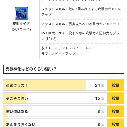
ショットスキル：
敵に5回ふれるまで攻撃力が100％
アップ
反射タイプ
アシストスキル：
弱点以外への攻撃力が25%アップ
(超パワー型)
SS：
巨大ミサイル投下＆敵の攻撃力と防御力をダウ
ン (12+!2)
友：
トライデントスパイラルレイ
サブ：
スピードアップ
真獣神化はどのくらい強い？
54
投票
必須クラス！
票
15
投票
そこそこ強い
票
3
投票
使い道はある
票
3
投票
あんまり強くない…
票