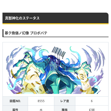
真獣神化のステータス
暴ク換価ノ幻像 プロポバテ
図鑑NO.
8555
レア度
6
属性
水
種族
幻妖