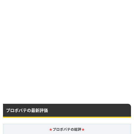
プロポバテの最新評価
★
プロポバテの総評
★