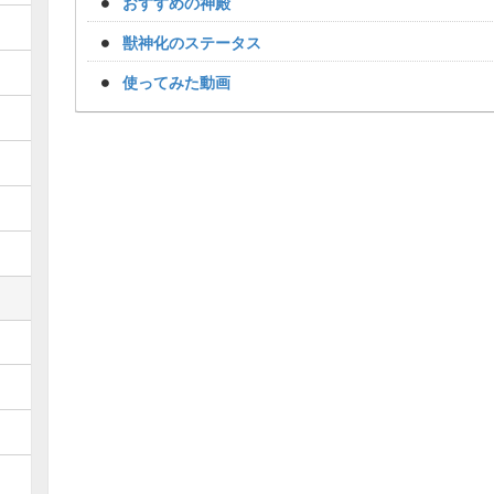
おすすめの神殿
獣神化のステータス
使ってみた動画
Loaded
:
/
Unmute
34.94%