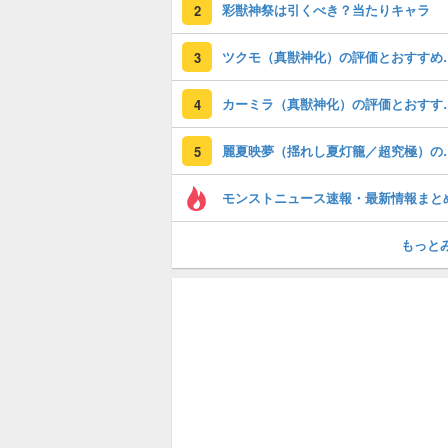
彩獣神祭は引くべき？当たりキャラ
2
ツクモ（真獣神化）
3
カーミラ（真獣神化
4
麗夏映夢（揺れし
5
モンストニュース速報・最新情報まと
もっと