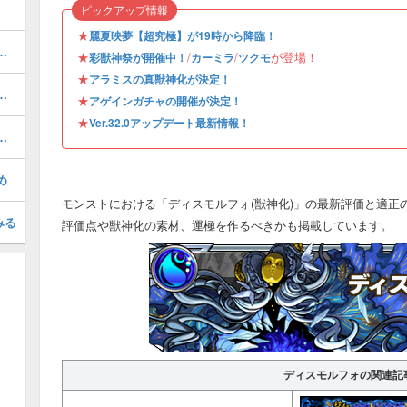
ピックアップ情報
★
麗夏映夢【超究極】が19時から降臨！
の評価とおすすめのわくわくの実
★
/
/
が登場！
彩獣神祭が開催中！
カーミラ
ツクモ
★
アラミスの真獣神化が決定！
）の評価とおすすめのわくわくの実
★
アゲインガチャの開催が決定！
★
Ver.32.0アップデート最新情報！
夏灯籠／超究極）の攻略と適正
め
モンストにおける「ディスモルフォ(獣神化)」の最新評価と適正
みる
評価点や獣神化の素材、運極を作るべきかも掲載しています。
ディスモルフォの関連記