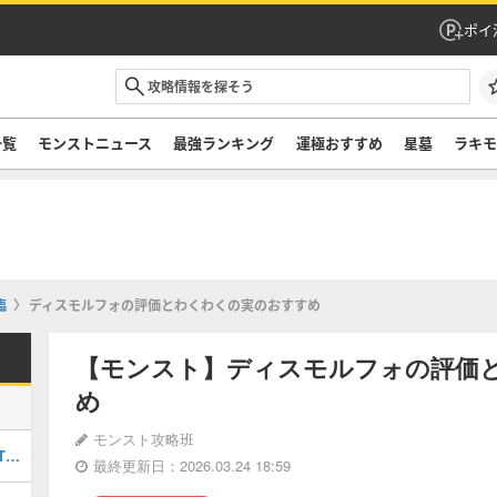
ポイ
一覧
モンストニュース
最強ランキング
運極おすすめ
星墓
ラキ
臨
ディスモルフォの評価とわくわくの実のおすすめ
【モンスト】ディスモルフォの評価
め
モンスト攻略班
最強キャラランキングTOP30｜最新版Tier
最終更新日：2026.03.24 18:59