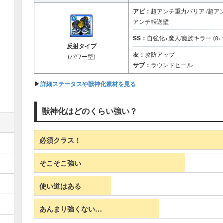
アビ：
超アンチ重力バリア /超ア
アンチ転送壁
SS：
自強化+魔人/魔族キラー (8+1
反射タイプ
友：
攻防アップ
(パワー型)
サブ：
ラウンドヒール
▶︎
詳細ステータスや獣神化素材を見る
獣神化はどのくらい強い？
必須クラス！
そこそこ強い
使い道はある
あんまり強くない…