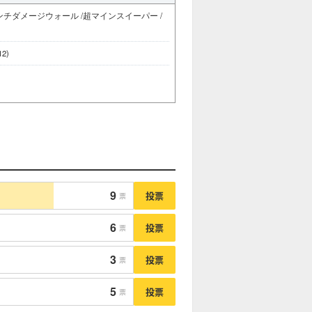
ンチダメージウォール /超マインスイーパー /
2)
9
投票
票
6
投票
票
3
投票
票
5
投票
票