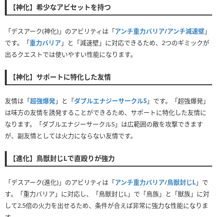
【神化】希少なアビセットを持つ
「デスアーク(神化)」のアビリティは「
アンチ重力バリア
/
アンチ減速壁
」
です。「
重力バリア
」と「減速壁」に対応できるため、2つのギミックが
出るクエストでは使いやすい性能になります。
【神化】サポートに特化した友情
友情は「
超強爆発
」と「
ダブルエナジーサークルS
」です。「超強爆発」
は味方の友情を誘発することができるため、サポートに特化した友情に
なります。「ダブルエナジーサークルS」は広範囲の敵を攻撃できます
が、副友情としては火力にならない友情です。
【進化】鳥獣封じLで直殴りが強力
「デスアーク(進化)」のアビリティは「
アンチ重力バリア
/
鳥獣封じL
」で
す。「重力バリア」に対応し、「鳥獣封じL」で「鳥族」と「獣族」に対
して2.5倍の火力を出せるため、条件が合えば非常に強力な性能になりま
す。