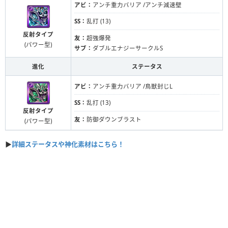
アビ：
アンチ重力バリア /アンチ減速壁
SS：
乱打 (13)
反射タイプ
友：
超強爆発
(パワー型)
サブ：
ダブルエナジーサークルS
進化
ステータス
アビ：
アンチ重力バリア /鳥獣封じL
SS：
乱打 (13)
反射タイプ
友：
防御ダウンブラスト
(パワー型)
▶
詳細ステータスや神化素材はこちら！