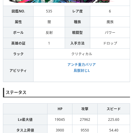
図鑑NO.
535
レア度
6
属性
闇
種族
魔族
ボール
反射
戦闘型
パワー
英雄の証
1
入手方法
ドロップ
ラック
クリティカル
アンチ重力バリア
アビリティ
鳥獣封じL
ステータス
HP
攻撃
スピード
Lv最大値
19045
27962
225.60
タス上昇値
3900
9550
54.40