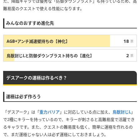
た、降臨キャラでは優秀な「防御ダウンブラスト」も持っているため、高
難易度のクエストで使える性能になります。
みんなのおすすめ進化先
18
AGB+アンチ減速壁持ちの【神化】
票
2
鳥獣封じLと防御ダウンブラスト持ちの【進化】
票
デスアークの運極は作るべき？
運極は必ず作ろう
「デスアーク」は「
重力バリア
」に対応している点に加え、
鳥獣封じL
」
で2種にキラーを持っているので、キラーが刺さると高難易度で活躍でき
るキャラです。また、クエストの難易度も低く、簡単に運極を作れるの
で、まだ運極じゃない人は必ず運極にしておきましょう。