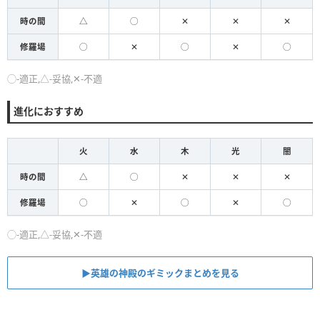
時の間
△
◯
✕
✕
✕
修羅場
◯
✕
◯
✕
◯
◯-適正,△-妥協,✕-不適
進化におすすめ
火
水
木
光
闇
時の間
△
◯
✕
✕
✕
修羅場
◯
✕
◯
✕
◯
◯-適正,△-妥協,✕-不適
▶英雄の神殿のギミックまとめを見る