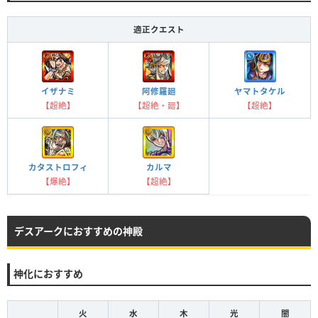
適正クエスト
ヤマトタケル
イザナミ
阿修羅廻
【超絶】
【超絶】
【超絶・廻】
カタストロフィ
カルマ
【爆絶】
【超絶】
デスアークにおすすめの神殿
神化におすすめ
火
水
木
光
闇