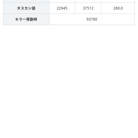
タスカン値
22945
37512
280.0
キラー発動時
93780