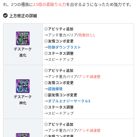
れ、2つの種族に
2.5倍の直殴り火力
を出せるようになったため強力です。
上方修正の詳細
◎アビリティ追加
→アンチ重力バリア/
鳥獣封じL
◎友情コンボ変更
→
防御ダウンブラスト
デスアーク
◎ステータス調整
進化
→スピードアップ
◎アビリティ追加
→アンチ重力バリア/
アンチ減速壁
◎友情コンボ変更
→
超強爆発
◎副友情コンボ変更
デスアーク
→
ダブルエナジーサークルS
神化
◎ステータス調整
→スピードアップ
◎アビリティ追加
→アンチ重力バリア/
アンチ減速壁
◎友情コンボ変更