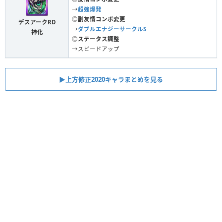
→
超強爆発
◎副友情コンボ変更
デスアークRD
→
ダブルエナジーサークルS
神化
◎ステータス調整
→スピードアップ
▶︎上方修正2020キャラまとめを見る