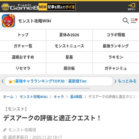
モンスト攻略Wiki
トップ
夏休み2026
コラボ情報
ガチャ一覧
モンストニュース
最強ランキング
運極おすすめ
星墓
ラキモン
リセマラ
掲示板
ガチャシミュ
最強キャラランキングTOP30｜最新版Tier
もっとみる
1
2
ホーム
モンスト攻略Wiki
キャラ
星6降臨
デスアークの評価と適正クエス
【モンスト】
デスアークの評価と適正クエスト！
モンスト攻略班
最終更新日：2025.11.20 18:17