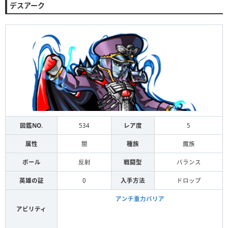
デスアーク
図鑑NO.
534
レア度
5
属性
闇
種族
魔族
ボール
反射
戦闘型
バランス
英雄の証
0
入手方法
ドロップ
アンチ重力バリア
アビリティ