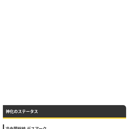
神化のステータス
冷血闇総統 デスアーク