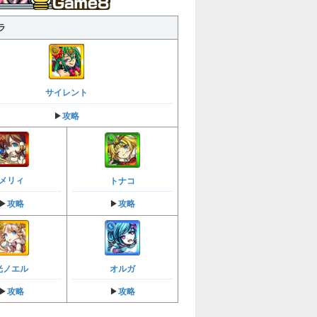
ラ
サイレント
攻略
▶︎
メリィ
トナコ
攻略
攻略
▶︎
▶︎
光ノエル
オルガ
攻略
攻略
▶︎
▶︎