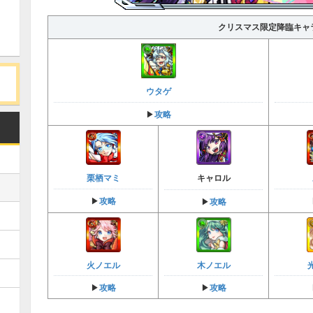
クリスマス限定降臨キャ
ウタゲ
攻略
▶︎
栗栖マミ
キャロル
攻略
▶︎
攻略
▶︎
木ノエル
火ノエル
攻略
攻略
▶︎
▶︎