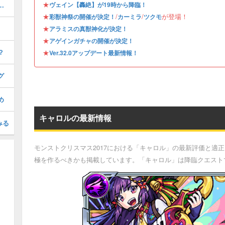
★
めのわくわくの実｜どっちが強い？
ヴェイン【轟絶】が19時から降臨！
★
/
/
が登場！
彩獣神祭の開催が決定！
カーミラ
ツクモ
★
アラミスの真獣神化が決定！
★
アゲインガチャの開催が決定！
？
★
Ver.32.0アップデート最新情報！
グ
め
キャロルの最新情報
みる
モンストクリスマス2017における「キャロル」の最新評価と適
極を作るべきかも掲載しています。「キャロル」は降臨クエスト