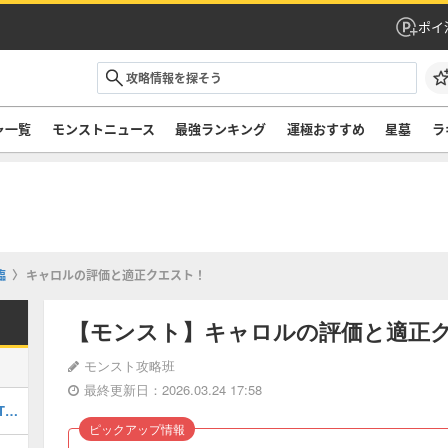
ポイ
ャ一覧
モンストニュース
最強ランキング
運極おすすめ
星墓
ラ
臨
キャロルの評価と適正クエスト！
【モンスト】キャロルの評価と適正
モンスト攻略班
最終更新日：2026.03.24 17:58
最強キャラランキングTOP30｜最新版Tier
ピックアップ情報