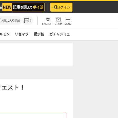
活
ログイン
1
お気に入り追加
ご意見
MENU
お気に入り
キモン
リセマラ
掲示板
ガチャシミュ
クエスト！