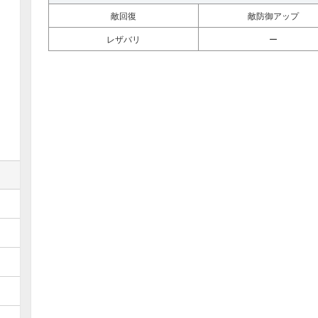
敵回復
敵防御アップ
レザバリ
ー