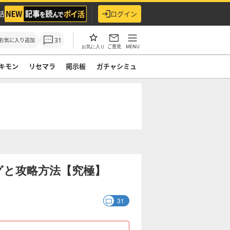
活
ログイン
31
お気に入り追加
ご意見
MENU
お気に入り
キモン
リセマラ
掲示板
ガチャシミュ
グと攻略方法【究極】
31