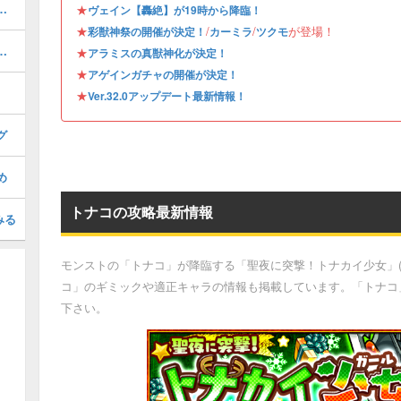
る虚栄／轟絶）の攻略と適正
★
ヴェイン【轟絶】が19時から降臨！
★
/
/
が登場！
彩獣神祭の開催が決定！
カーミラ
ツクモ
夏灯籠／超究極）の攻略と適正
★
アラミスの真獣神化が決定！
★
アゲインガチャの開催が決定！
★
Ver.32.0アップデート最新情報！
グ
め
トナコの攻略最新情報
みる
モンストの「トナコ」が降臨する「聖夜に突撃！トナカイ少女」(
コ」のギミックや適正キャラの情報も掲載しています。「トナコ
下さい。