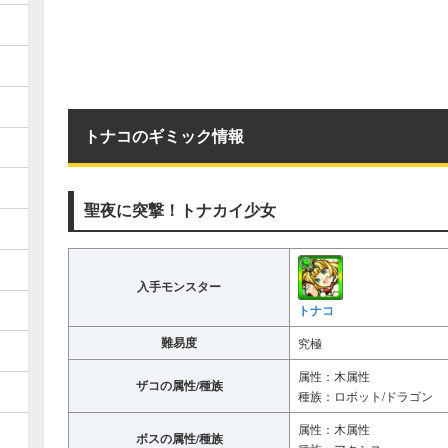
トナコのギミック情報
聖夜に突撃！トナカイ少女
入手モンスター
トナコ
難易度
究極
属性：木属性
ザコの属性/種族
種族：ロボット/ドラゴン
属性：木属性
ボスの属性/種族