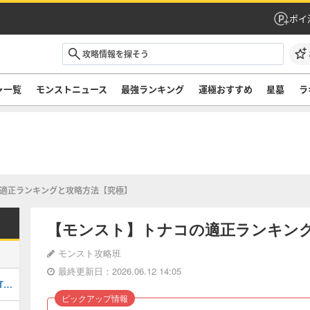
ポイ
ャ一覧
モンストニュース
最強ランキング
運極おすすめ
星墓
ラ
適正ランキングと攻略方法【究極】
【モンスト】トナコの適正ランキン
モンスト攻略班
最終更新日：2026.06.12 14:05
最強キャラランキングTOP30｜最新版Tier
ピックアップ情報