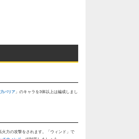
」のキャラを3体以上は編成しまし
重力バリア
高火力の攻撃をされます。「ウィンド」で
」で対策しましょう。
ンチウィンド