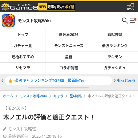
モンスト攻略Wiki
トップ
夏休み2026
彩獣神祭
ガチャ一覧
モンストニュース
最強ランキング
運極おすすめ
星墓
ラキモン
リセマラ
コラボ情報
ガチャシミュ
最強キャラランキングTOP30｜最新版Tier
もっとみる
彩獣神祭
1
2
ホーム
モンスト攻略Wiki
キャラ
星6降臨
木ノエルの評価と適正クエスト
【モンスト】
木ノエルの評価と適正クエスト！
モンスト攻略班
最終更新日：2025.11.20 18:16