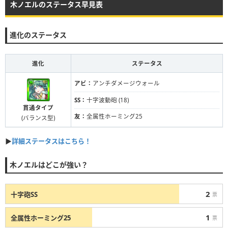
木ノエルのステータス早見表
進化のステータス
進化
ステータス
アビ：
アンチダメージウォール
SS：
十字波動砲 (18)
貫通タイプ
友：
全属性ホーミング25
(バランス型)
▶
詳細ステータスはこちら！
木ノエルはどこが強い？
2
十字砲SS
票
1
全属性ホーミング25
票