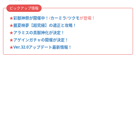
ピックアップ情報
★
彩獣神祭が開催中！
/
カーミラ
/
ツクモ
が登場！
★
麗夏映夢【超究極】の適正と攻略！
★
アラミスの真獣神化が決定！
★
アゲインガチャの開催が決定！
★
Ver.32.0アップデート最新情報！