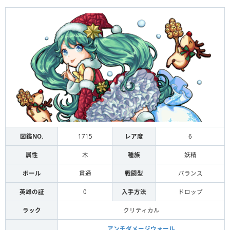
図鑑NO.
1715
レア度
6
属性
木
種族
妖精
ボール
貫通
戦闘型
バランス
英雄の証
0
入手方法
ドロップ
ラック
クリティカル
アンチダメージウォール