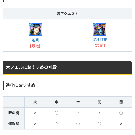
適正クエスト
毘沙門天
蓬莱
【超絶】
【爆絶】
木ノエルにおすすめの神殿
進化におすすめ
火
水
木
光
闇
時の間
✕
◯
△
✕
◯
修羅場
✕
△
◯
◯
✕