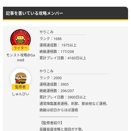
記事を書いている攻略メンバー
やりこみ
ランク：1686
運極達成数： 1975以上
ライター
絶級運極数：177/208
モンスト攻略@Ga
累計プレイ日数：4160日以上
me8
やりこみ
ランク：2000
運極達成数：3905
監修者
絶級運極数：206/207
しゅんぴぃ
累計プレイ日数：3900日以上
通常降臨裏表運極、刹那、那由他など運極、
絶級は初日からほぼ運極
---------------------------------
【監修者紹介】
高難易度攻略と周回ガチ勢。