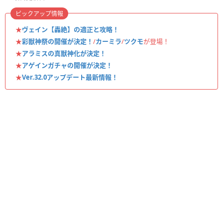
ピックアップ情報
★
ヴェイン【轟絶】の適正と攻略！
★
彩獣神祭の開催が決定！
/
カーミラ
/
ツクモ
が登場！
★
アラミスの真獣神化が決定！
★
アゲインガチャの開催が決定！
★
Ver.32.0アップデート最新情報！