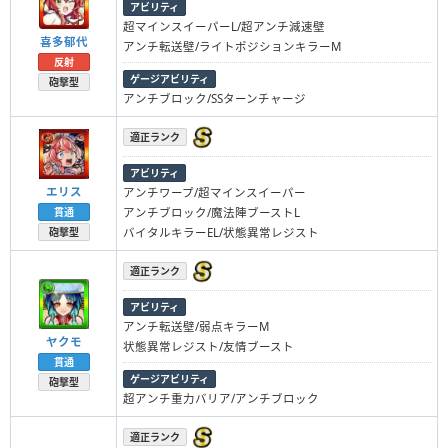
アビリティ
超マインスイーパーL/超アンチ減速壁
喜多郁代
アンチ転送壁/ライトポジションキラーM
反射
ゲージアビリティ
砲撃型
アンチブロック/SSターンチャージ
適正ランク
アビリティ
エリス
アンチワープ/超マインスイーパー
アンチブロック/魔法陣ブーストL
貫通
バイタルキラーEL/状態異常レジスト
砲撃型
適正ランク
アビリティ
アンチ転送壁/弱点キラーM
ヤクモ
状態異常レジスト/友情ブースト
貫通
ゲージアビリティ
砲撃型
超アンチ重力バリア/アンチブロック
適正ランク