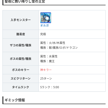
聖夜に舞い降りし雪の王女
入手モンスター
オルガ
難易度
究極
属性：火/水/木属性
ザコの属性/種族
種族：獣/魔族/ロボ/ドラゴン
属性：水属性
ボスの属性/種族
種族：魔王
ボスのキラー
神キラー
スピクリターン
25ターン
タイムランク
Sランク：5:00
ギミック情報