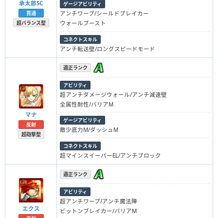
承太郎SC
ゲージアビリティ
貫通
アンチワープ/シールドブレイカー
超バランス型
ウォールブースト
コネクトスキル
アンチ転送壁/ロングスピードモード
適正ランク
アビリティ
超アンチダメージウォール/アンチ減速壁
全属性耐性/バリアM
マナ
ゲージアビリティ
反射
敵少底力M/ダッシュM
超砲撃型
コネクトスキル
超マインスイーパーEL/アンチブロック
適正ランク
アビリティ
超アンチワープ/アンチ魔法陣
エクス
ビットンブレイカー/バリアM