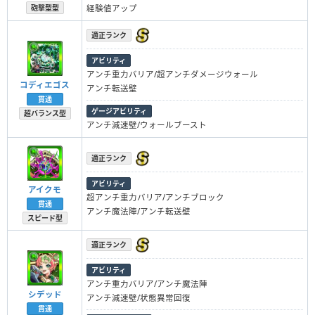
経験値アップ
砲撃型型
適正ランク
アビリティ
アンチ重力バリア/超アンチダメージウォール
コディエゴス
アンチ転送壁
貫通
ゲージアビリティ
超バランス型
アンチ減速壁/ウォールブースト
適正ランク
アビリティ
アイクモ
超アンチ重力バリア/アンチブロック
貫通
アンチ魔法陣/アンチ転送壁
スピード型
適正ランク
アビリティ
アンチ重力バリア/アンチ魔法陣
シデッド
アンチ減速壁/状態異常回復
貫通