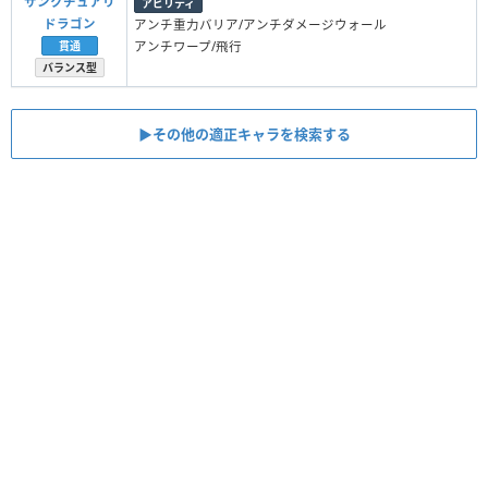
サンクチュアリ
アビリティ
ドラゴン
アンチ重力バリア/アンチダメージウォール
アンチワープ/飛行
貫通
バランス型
▶︎その他の適正キャラを検索する