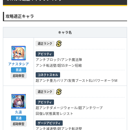
攻略適正キャラ
キャラ名
適正ランク
アビリティ
アンチブロック/アンチ魔法陣
アナスタシア
アンチ転送壁/超SSターン短縮
貫通
コネクトスキル
超砲撃型
超アンチ重力バリア/友情ブーストEL/パワーオーラM
適正ランク
アビリティ
超アンチダメージウォール/超アンチワープ
久遠
回復L/状態異常レジスト
貫通
ゲージアビリティ
超砲撃型
アンチ減速壁/超アンチ転送壁