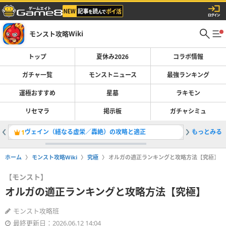
モンスト攻略Wiki
トップ
夏休み2026
コラボ情報
ガチャ一覧
モンストニュース
最強ランキング
運極おすすめ
星墓
ラキモン
リセマラ
掲示板
ガチャシミュ
ヴェイン（繕なる虚栄／轟絶）の攻略と適正
もっとみる
最強キャラ
1
2
ホーム
モンスト攻略Wiki
究極
オルガの適正ランキングと攻略方法【究極】
【モンスト】
オルガの適正ランキングと攻略方法【究極】
モンスト攻略班
最終更新日：2026.06.12 14:04