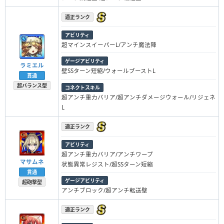
適正ランク
アビリティ
超マインスイーパーL/アンチ魔法陣
ゲージアビリティ
ラミエル
壁SSターン短縮/ウォールブーストL
貫通
超バランス型
コネクトスキル
超アンチ重力バリア/超アンチダメージウォール/リジェネ
L
適正ランク
アビリティ
超アンチ重力バリア/アンチワープ
マサムネ
状態異常レジスト/超SSターン短縮
貫通
ゲージアビリティ
超砲撃型
アンチブロック/超アンチ転送壁
適正ランク