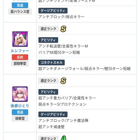
超アンチウィンド/友情ブーストM
貫通
ゲージアビリティ
超バランス型
アンチブロック/弱点キラー
適正ランク
アビリティ
アンチ転送壁/全属性キラーM
ルシファー
バリアM/超SSターン短縮
反射
コネクトスキル
超砲撃型
超アンチダメージウォール/弱点キラー/壁SSターン短縮
適正ランク
アビリティ
超アンチ重力バリア/全属性キラー
弱点キラーS/プロテクション
後藤ひとり
貫通
ゲージアビリティ
砲撃型
アンチブロック/アンチ魔法陣
超アンチ減速壁
適正ランク