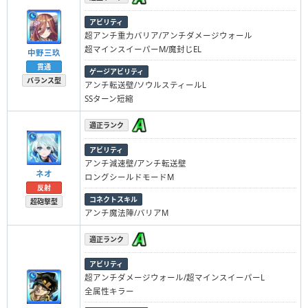
アビリティ
超アンチ重力バリア/アンチダメージウォール
超マインスイーパーM/魔封じEL
中野三玖
貫通
ゲージアビリティ
バランス型
アンチ転送壁/ソウルスティールL
SSターン短縮
適正ランク
アビリティ
アンチ減速壁/アンチ転送壁
ネオ
ロングシールドモードM
反射
コネクトスキル
超砲撃型
アンチ魔法陣/バリアM
適正ランク
アビリティ
超アンチダメージウォール/超マインスイーパーL
全属性キラー