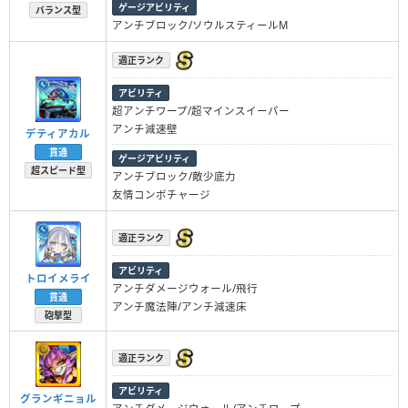
ゲージアビリティ
バランス型
アンチブロック/ソウルスティールM
適正ランク
アビリティ
超アンチワープ/超マインスイーパー
アンチ減速壁
デティアカル
貫通
ゲージアビリティ
超スピード型
アンチブロック/敵少底力
友情コンボチャージ
適正ランク
アビリティ
トロイメライ
アンチダメージウォール/飛行
貫通
アンチ魔法陣/アンチ減速床
砲撃型
適正ランク
アビリティ
グランギニョル