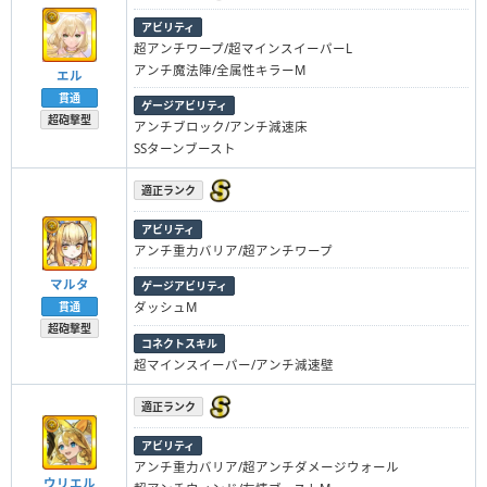
アビリティ
超アンチワープ/超マインスイーパーL
アンチ魔法陣/全属性キラーM
エル
貫通
ゲージアビリティ
超砲撃型
アンチブロック/アンチ減速床
SSターンブースト
適正ランク
アビリティ
アンチ重力バリア/超アンチワープ
マルタ
ゲージアビリティ
貫通
ダッシュM
超砲撃型
コネクトスキル
超マインスイーパー/アンチ減速壁
適正ランク
アビリティ
アンチ重力バリア/超アンチダメージウォール
ウリエル