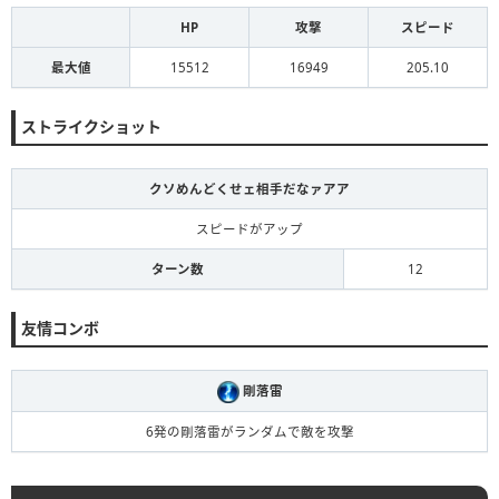
HP
攻撃
スピード
最大値
15512
16949
205.10
ストライクショット
クソめんどくせェ相手だなァアア
スピードがアップ
ターン数
12
友情コンボ
剛落雷
6発の剛落雷がランダムで敵を攻撃