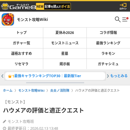
モンスト攻略Wiki
トップ
夏休み2026
コラボ情報
ガチャ一覧
モンストニュース
最強ランキング
運極おすすめ
星墓
ラキモン
リセマラ
掲示板
ガチャシミュ
最強キャラランキングTOP30｜最新版Tier
もっとみる
追憶の書
1
2
ホーム
モンスト攻略Wiki
炎炎ノ消防隊
ハウメアの評価と適正クエスト
【モンスト】
ハウメアの評価と適正クエスト
モンスト攻略班
最終更新日：2026.02.13 13:48