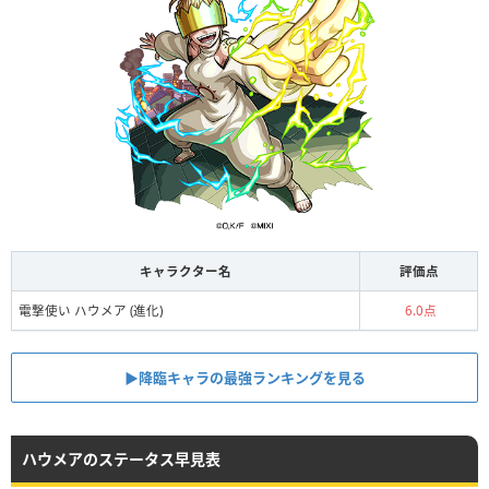
キャラクター名
評価点
電撃使い ハウメア (進化)
6.0点
▶︎︎降臨キャラの最強ランキングを見る
ハウメアのステータス早見表