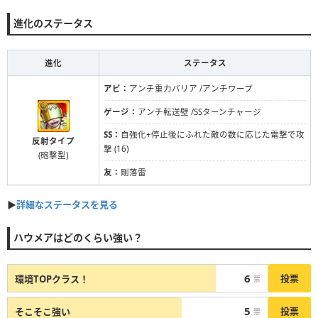
進化のステータス
進化
ステータス
アビ：
アンチ重力バリア /アンチワープ
ゲージ：
アンチ転送壁 /SSターンチャージ
SS：
自強化+停止後にふれた敵の数に応じた電撃で攻
反射タイプ
撃 (16)
(砲撃型)
友：
剛落雷
▶︎
詳細なステータスを見る
ハウメアはどのくらい強い？
6
投票
環境TOPクラス！
票
5
投票
そこそこ強い
票