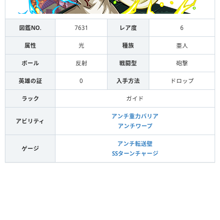
図鑑NO.
7631
レア度
6
属性
光
種族
亜人
ボール
反射
戦闘型
砲撃
英雄の証
0
入手方法
ドロップ
ラック
ガイド
アンチ重力バリア
アビリティ
アンチワープ
アンチ転送壁
ゲージ
SSターンチャージ