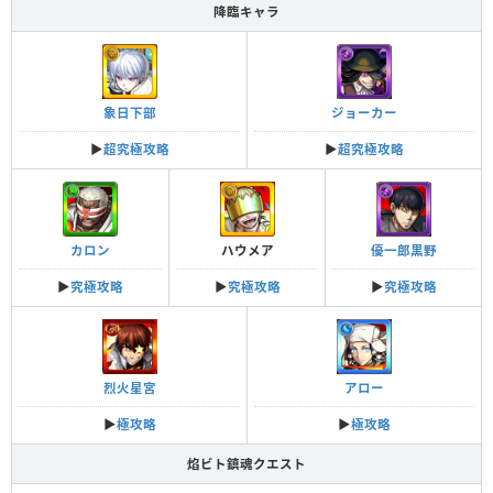
降臨キャラ
象日下部
ジョーカー
▶︎
超究極攻略
▶︎
超究極攻略
カロン
ハウメア
優一郎黒野
▶︎
究極攻略
▶︎
究極攻略
▶︎
究極攻略
烈火星宮
アロー
▶︎
極攻略
▶︎
極攻略
焰ビト鎮魂クエスト