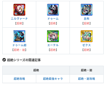
ニルヴァーナ
ドゥーム
呂布
【
超絶
】
【
超絶
】
【
超絶
】
ドゥーム廻
エーテル
ゼクス
【
超絶・廻
】
【
超絶
】
【
超絶
】
超絶シリーズの関連記事
超絶
超絶・廻
超絶攻略
超絶最強キャラ
超絶・廻攻略