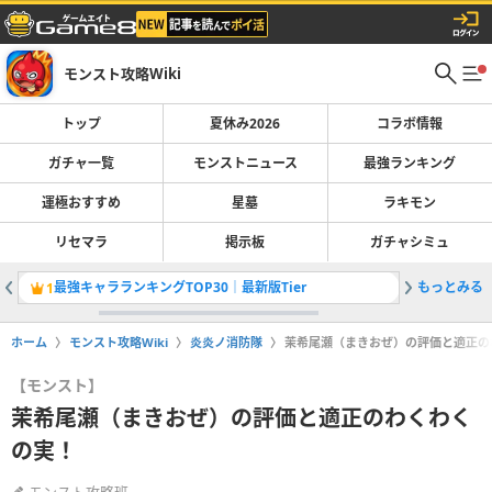
モンスト攻略Wiki
トップ
夏休み2026
コラボ情報
ガチャ一覧
モンストニュース
最強ランキング
運極おすすめ
星墓
ラキモン
リセマラ
掲示板
ガチャシミュ
最強キャラランキングTOP30｜最新版Tier
もっとみる
運極おす
1
2
ホーム
モンスト攻略Wiki
炎炎ノ消防隊
茉希尾瀬（まきおぜ）の評価と適正の
【モンスト】
茉希尾瀬（まきおぜ）の評価と適正のわくわく
の実！