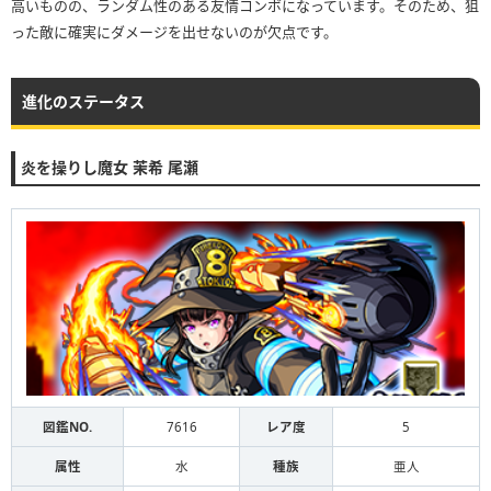
高いものの、ランダム性のある友情コンボになっています。そのため、狙
った敵に確実にダメージを出せないのが欠点です。
進化のステータス
炎を操りし魔女 茉希 尾瀬
図鑑NO.
7616
レア度
5
属性
水
種族
亜人