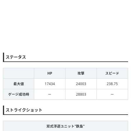
ステータス
HP
攻撃
スピード
最大値
17434
24003
238.75
ゲージ成功時
ー
28803
ー
ストライクショット
双式浮遊ユニット"鉄梟"