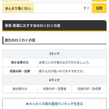
7
投票
あんまり強くない…
票
茉希 尾瀬におすすめのわくわくの実
進化のわくわくの実
Sランク
熱き友撃の力
友情コンボが強力なので付けましょう。
同族の絆・加撃
殴り火力が高いのでおすすめです。
Aランク
速必殺の力
同族の絆・加撃速
同族の絆・加命撃
▶︎わくわくの実の最強ランキングを見る