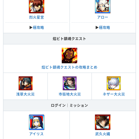
烈火星宮
アロー
▶︎
極攻略
▶︎
極攻略
焰ビト鎮魂クエスト
焰ビト鎮魂クエストの攻略まとめ
浅草大火災
市街地大火災
ネザー大火災
ログイン｜ミッション
アイリス
武久火縄