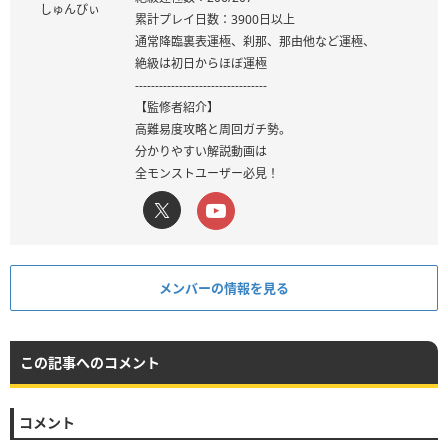
しゅんぴぃ
累計プレイ日数：3900日以上
通常降臨裏表運極、刹那、那由他など運極、
絶級は初日からほぼ運極
---------------------------------
【監修者紹介】
高難易度攻略と周回ガチ勢。
分かりやすい解説動画は
全モンストユーザー必見！
メンバーの情報を見る
この記事へのコメント
コメント