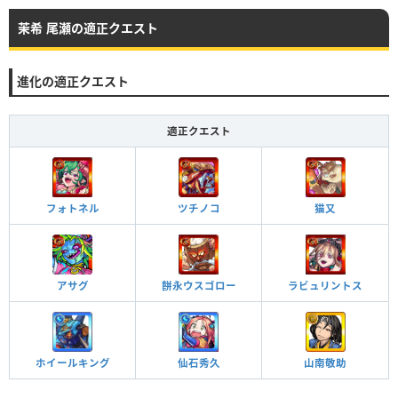
茉希 尾瀬の適正クエスト
進化の適正クエスト
適正クエスト
フォトネル
ツチノコ
猫又
アサグ
餅永ウスゴロー
ラビュリントス
ホイールキング
仙石秀久
山南敬助