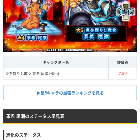
キャラクター名
評価点
炎を操りし魔女 茉希 尾瀬 (進化)
7.0点
▶︎︎星5キャラの最強ランキングを見る
茉希 尾瀬のステータス早見表
進化のステータス