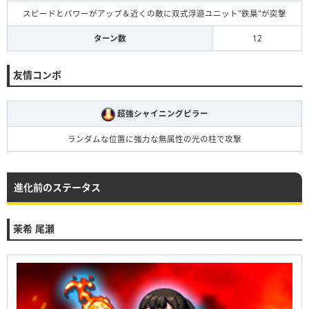
スピードとパワーがアップ＆近くの敵に双式浮遊ユニット"鉄梟"が突撃
ターン数
12
友情コンボ
超強シャイニングピラー
ランダムな位置に強力な無属性の光の柱で攻撃
進化前のステータス
茉希 尾瀬