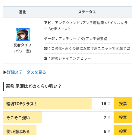
進化
ステータス
アビ：
アンチウィンド /アンチ魔法陣 /バイタルキラ
ー /友情ブースト
ゲージ：
アンチワープ /超アンチ減速壁
反射タイプ
SS：
自強化+ 近くの敵に双式浮遊ユニットで突撃 (12)
(パワー型)
友：
超強シャイニングピラー
▶︎
詳細ステータスを見る
茉希 尾瀬はどのくらい強い？
16
投票
環境TOPクラス！
票
7
投票
そこそこ強い
票
6
投票
使い道はある
票