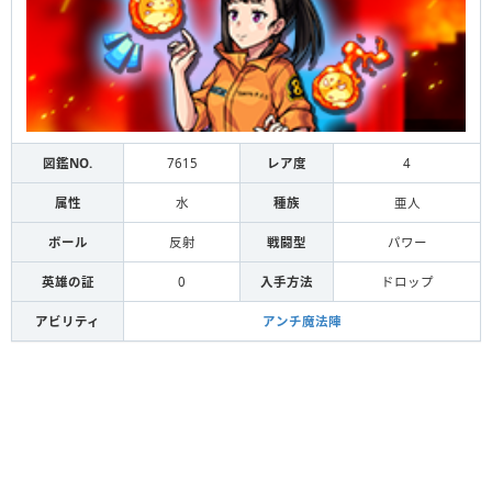
図鑑NO.
7615
レア度
4
属性
水
種族
亜人
ボール
反射
戦闘型
パワー
英雄の証
0
入手方法
ドロップ
アビリティ
アンチ魔法陣