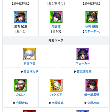
【星6/獣神化】
【星6/獣神化】
【星6/獣神化】
茉希 尾瀬
環古達
秋樽 桜備
【星4-5】
【星4-5】
【
スターター
】
降臨キャラ
象日下部
ジョーカー
▶︎
超究極攻略
▶︎
超究極攻略
カロン
ハウメア
優一郎黒野
▶︎
究極攻略
▶︎
究極攻略
▶︎
究極攻略