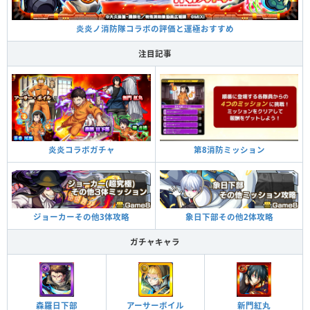
炎炎ノ消防隊コラボの評価と運極おすすめ
注目記事
第8消防ミッション
炎炎コラボガチャ
象日下部その他2体攻略
ジョーカーその他3体攻略
ガチャキャラ
森羅日下部
アーサーボイル
新門紅丸