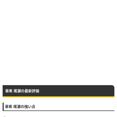
茉希 尾瀬の最新評価
茉希 尾瀬の強い点