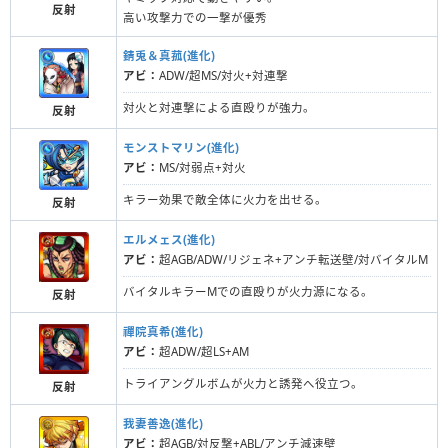
反射
高い攻撃力での一撃が優秀
錆兎＆真菰(進化)
アビ：
ADW/超MS/対火+対連撃
対火と対連撃による直殴りが強力。
反射
モンストマリン(進化)
アビ：
MS/対弱点+対火
キラー効果で敵全体に火力を出せる。
反射
エルメェス(進化)
アビ：
超AGB/ADW/リジェネ+アンチ転送壁/対バイタルM
バイタルキラーMでの直殴りが火力源になる。
反射
禪院真希(進化)
アビ：
超ADW/超LS+AM
トライアングルボムが火力と誘発へ役立つ。
反射
我妻善逸(進化)
アビ：
超AGB/対反撃+ABL/アンチ減速壁