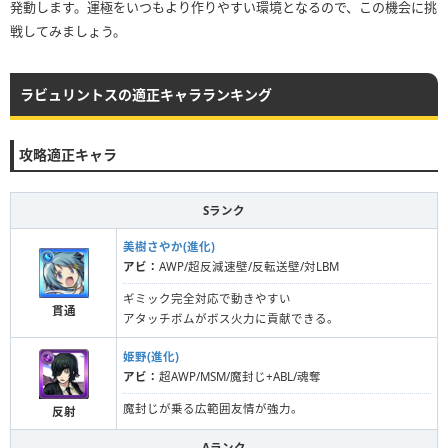
発動します。運極をいつもより作りやすい環境となるので、この機会に挑
戦してみましょう。
ラビュリントスの適正キャラランキング
攻略適正キャラ
Sランク
美樹さやか(進化)
アビ：
AWP/超反減速壁/反転送壁/対LBM
ギミック完全対応で動きやすい
貫通
アタッチボムがボス火力に貢献できる。
姫野(進化)
アビ：
超AWP/MSM/魔封じ+ABL/魂奪
魔封じが乗る広範囲友情が強力。
反射
Aランク