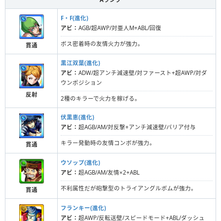
F・F(進化)
アビ：
AGB/超AWP/対亜人M+ABL/回復
ボス密着時の友情火力が強力。
貫通
黒江双葉(進化)
アビ：
ADW/超アンチ減速壁/対ファースト+超AWP/対ダ
ウンポジション
反射
2種のキラーで火力を稼げる。
伏黒恵(進化)
アビ：
超AGB/AM/対反撃+アンチ減速壁/バリア付与
キラー発動時の友情コンボが強力。
貫通
ウソップ(進化)
アビ：
超AGB/AM/友情×2+ABL
不利属性だが砲撃型のトライアングルボムが強力。
貫通
フランキー(進化)
アビ：
超AWP/反転送壁/スピードモード+ABL/ダッシュ