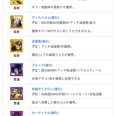
キラー発動時の直殴りが優秀。
反射
ヴィルヘルム(進化)
アビ：
MS/対獣M/対魔族M+アンチ減速壁/底力
魔族キラーMがボスに対して火力を出せる。
反射
近藤勇(進化)
アビ：
アンチ減速壁/対魔族L
魔封じLでの直殴り火力が優秀。
反射
ブルック(進化)
アビ：
超AGB/AM+アンチ転送壁/ソウルスティール
氷塊でザコ1体を確実に処理できる
貫通
折紙サイクロン(進化)
アビ：
AGB/超AWD/対弱/シールドモード+反転送壁
弱点へ攻撃した際の火力が優秀。
貫通
カーディナル(進化)