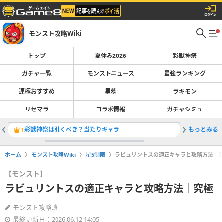
モンスト攻略Wiki
トップ
夏休み2026
彩獣神祭
ガチャ一覧
モンストニュース
最強ランキング
運極おすすめ
星墓
ラキモン
リセマラ
コラボ情報
ガチャシミュ
彩獣神祭は引くべき？当たりキャラ
もっとみる
最強キャラ
1
2
ホーム
モンスト攻略Wiki
星5制限
ラビュリントスの適正キャラと攻略方法｜
【モンスト】
ラビュリントスの適正キャラと攻略方法｜究極
モンスト攻略班
最終更新日：2026.06.12 14:05