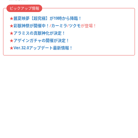
ピックアップ情報
★
麗夏映夢【超究極】が19時から降臨！
★
彩獣神祭が開催中！
/
カーミラ
/
ツクモ
が登場！
★
アラミスの真獣神化が決定！
★
アゲインガチャの開催が決定！
★
Ver.32.0アップデート最新情報！