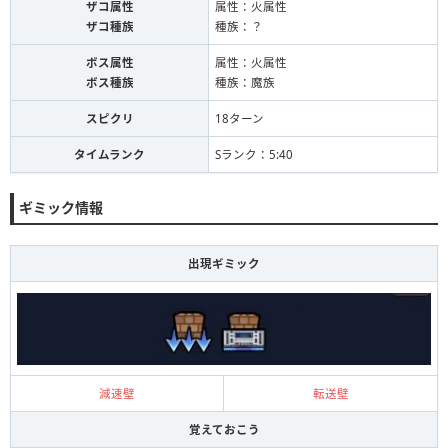
ザコ属性
属性：火属性
ザコ種族
種族：？
ボス属性
属性：火属性
ボス種族
種族：魔族
スピクリ
18ターン
タイムランク
Sランク：5:40
ギミック情報
出現ギミック
減速壁
転送壁
覚えておこう