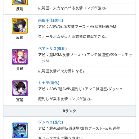
広範囲に火力を出せる友情コンボが強力。
反射
雨取千佳(進化)
アビ：
ADW/超LS/友情ブーストM+状態回復/AM
ウォールボムが火力＆誘発に貢献できる。
反射
ベアトリス(進化)
アビ：
超MSM/友情ブースト+アンチ減速壁/SSターンチャ
ージM
貫通
広範囲友情が火力源になる。
カナヲ(進化)
アビ：
ADW/超AWP/魔封じ+アンチ減速壁/ダッシュ
魔封じが乗る友情コンボが強力。
貫通
Bランク
ジンベエ(進化)
アビ：
超AGB/超反減速壁/友情ブースト+反転送壁
ギミック対応で動きやすい。