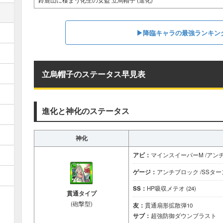
鈴鹿山に棲まう化生の女盗 立烏帽子 (進化)
▶︎︎降臨キャラの最強ランキン
立烏帽子のステータス早見表
進化と神化のステータス
神化
アビ：
マインスイーパーM /アン
ゲージ：
アンチブロック /SSタ
SS：
HP吸収メテオ (24)
貫通タイプ
(砲撃型)
友：
貫通扇形拡散弾10
サブ：
超強防御ダウンブラスト