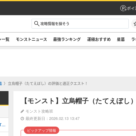
ポイ
ャ一覧
モンストニュース
最強ランキング
運極おすすめ
星墓
ラ
臨
立烏帽子（たてえぼし）の評価と適正クエスト！
【モンスト】立烏帽子（たてえぼし
モンスト攻略班
最終更新日：2026.02.13 13:47
最強キャラランキングTOP30｜最新版Tier
ピックアップ情報