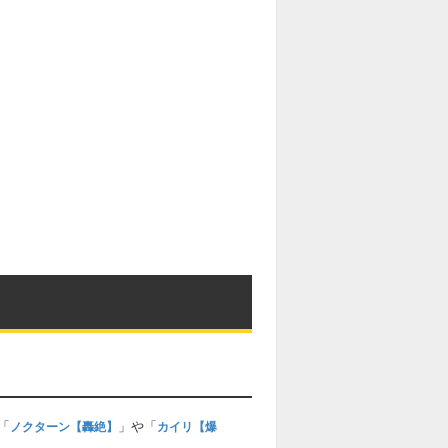
「
」や「
ノクターン【轟絶】
カイリ【爆