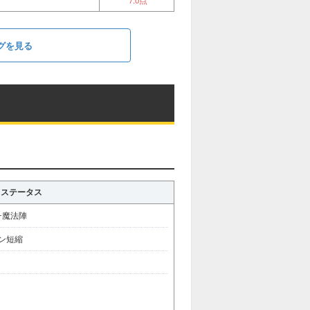
7.0点
グを見る
ステータス
チ魔法陣
ーン短縮