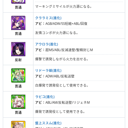
マーキングミサイルが火力源になる。
貫通
クララミス(進化)
アビ：
AGB/ADW/SS短縮+ABL/回復
友情コンボが火力源になる。
貫通
アウロラ(進化)
アビ：
超MS/ABL/反減速壁/聖精封じM
爆撃で誘発しながら火力を出せる。
反射
リドーラ姫(進化)
アビ：
ADW/ABL/反転送壁
白爆発で誘発役として使用できる。
貫通
ラビコ(進化)
アビ：
ABL/AM/反転送壁/リジェネM
爆発で誘発役として使用できる。
貫通
盤上ススム(進化)