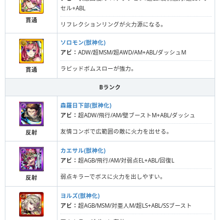
セル+ABL
貫通
リフレクションリングが火力源になる。
ソロモン(獣神化)
アビ：
ADW/超MSM/超AWD/AM+ABL/ダッシュM
ラピッドボムスローが強力。
貫通
Bランク
森羅日下部(獣神化)
アビ：
超ADW/飛行/AM/壁ブーストM+ABL/ダッシュ
友情コンボで広範囲の敵に火力を出せる。
反射
カエサル(獣神化)
アビ：
超AGB/飛行/AM/対弱点EL+ABL/回復L
弱点キラーでボスに火力を出しやすい。
反射
ヨルズ(獣神化)
アビ：
超AGB/MSM/対亜人M/超LS+ABL/SSブースト