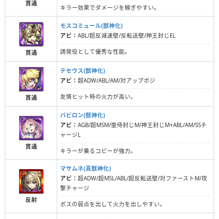
貫通
キラー効果でダメージを稼ぎやすい。
モスコミュール(獣神化)
アビ：
ABL/超反減速壁/反転送壁/神王封じEL
誘発役として優秀な性能。
貫通
テセウス(獣神化)
アビ：
超ADW/ABL/AM/対アップポジ
友情ヒット時の火力が高い。
貫通
バビロン(獣神化)
アビ：
AGB/超MSM/亜侍封じM/神王封じM+ABL/AM/SSチ
ャージL
貫通
キラーが乗るコピーが強力。
マサムネ(真獣神化)
アビ：
超ADW/超MSL/ABL/超反転送壁/対ファーストM/攻
撃チャージ
反射
ボスの弱点を出して火力を出しやすい。