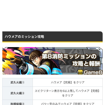
ハウメアのミッション攻略
武久火縄①
ハウメア【究極】をクリア
スピクリターン表示を6以上残してハウメア【究極】
武久火縄③
をクリア
秋樽桜備②
パワー型のみでハウメア【究極】をクリア