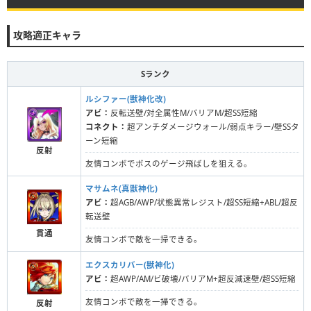
攻略適正キャラ
Sランク
ルシファー(獣神化改)
アビ：
反転送壁/対全属性M/バリアM/超SS短縮
コネクト：
超アンチダメージウォール/弱点キラー/壁SSタ
ーン短縮
反射
友情コンボでボスのゲージ飛ばしを狙える。
マサムネ(真獣神化)
アビ：
超AGB/AWP/状態異常レジスト/超SS短縮+ABL/超反
転送壁
貫通
友情コンボで敵を一掃できる。
エクスカリバー(獣神化)
アビ：
超AWP/AM/ビ破壊/バリアM+超反減速壁/超SS短縮
友情コンボで敵を一掃できる。
反射