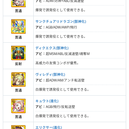
アビ：
ADW/対神+ABL/反減速壁
爆発で誘発役として使用できる。
貫通
サンクチュアリドラゴン(獣神化)
アビ：
AGB/ADW/AWP/飛行
爆発で誘発役として使用できる。
貫通
ディクエクス(獣神化)
アビ：
超MSM/ABL/反減速壁/魂奪M
高威力の友情コンボが優秀。
反射
ヴィレディ(獣神化)
アビ：
超ADW/AM/アンチ転送壁
白爆発で誘発役として使用できる。
貫通
キュウト(進化)
アビ：
AGB/飛行/反転送壁
白爆発で誘発役として使用できる。
貫通
エリクサー(進化)