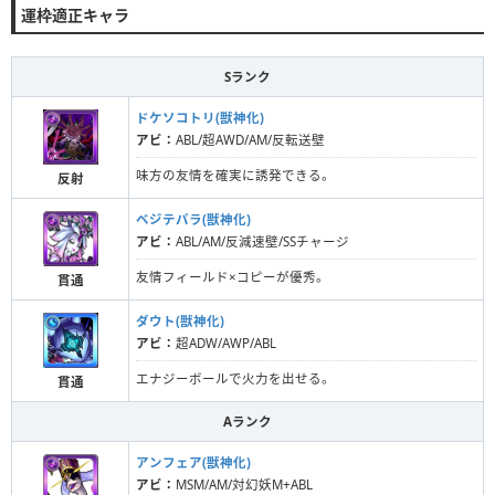
運枠適正キャラ
Sランク
ドケソコトリ(獣神化)
アビ：
ABL/超AWD/AM/反転送壁
味方の友情を確実に誘発できる。
反射
ベジテパラ(獣神化)
アビ：
ABL/AM/反減速壁/SSチャージ
友情フィールド×コピーが優秀。
貫通
ダウト(獣神化)
アビ：
超ADW/AWP/ABL
エナジーボールで火力を出せる。
貫通
Aランク
アンフェア(獣神化)
アビ：
MSM/AM/対幻妖M+ABL