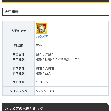
火中模索
入手キャラ
ハウメア
難易度
究極
ザコ属性
属性：光属性
ザコ種族
種族：妖精/ユニバ/幻獣/ドラゴン
ボス属性
属性：光属性
ボス種族
種族：亜人
スピクリ
14ターン
タイムランク
Sランク：4:30
ハウメアの出現ギミック