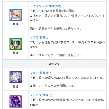
アナスタシア(獣神化改)
アビ：
ABL/AM/反転層壁/超SS短縮
コネクト：
超アンチ重力バリア/友情ブーストEL/パワーオ
ーラM
貫通
砲台・誘発を担える優秀な友情セット。
ヤクモ(獣神化)
アビ：
反転送壁/対弱M/友情ブースト/状態レジスト+超AG
B/ABL
貫通
ルミナスレイでゲージ飛ばしを狙える。
Aランク
マギア(真獣神化)
アビ：
超AGB/超ADW/MS/状態レジスト+ABL/対バイタルL
友情コンボが大きな火力源になる。
貫通
シャドウ(獣神化)
アビ：
超MSM/AM/対全属性/超SSアクセル+ABL/反減速壁/
魂奪M