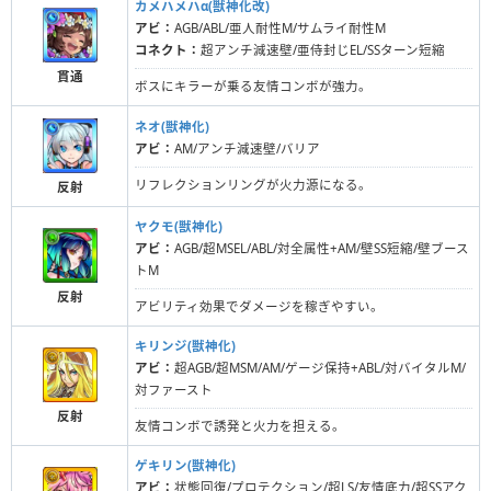
カメハメハα(獣神化改)
アビ：
AGB/ABL/亜人耐性M/サムライ耐性M
コネクト：
超アンチ減速壁/亜侍封じEL/SSターン短縮
貫通
ボスにキラーが乗る友情コンボが強力。
ネオ(獣神化)
アビ：
AM/アンチ減速壁/バリア
リフレクションリングが火力源になる。
反射
ヤクモ(獣神化)
アビ：
AGB/超MSEL/ABL/対全属性+AM/壁SS短縮/壁ブース
トM
反射
アビリティ効果でダメージを稼ぎやすい。
キリンジ(獣神化)
アビ：
超AGB/超MSM/AM/ゲージ保持+ABL/対バイタルM/
対ファースト
反射
友情コンボで誘発と火力を担える。
ゲキリン(獣神化)
アビ：
状態回復/プロテクション/超LS/友情底力/超SSアク