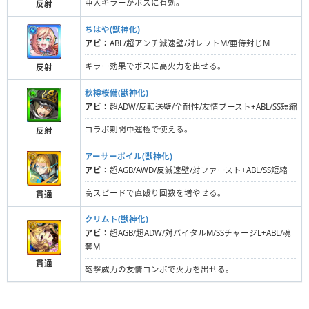
亜人キラーがボスに有効。
反射
ちはや(獣神化)
アビ：
ABL/超アンチ減速壁/対レフトM/亜侍封じM
キラー効果でボスに高火力を出せる。
反射
秋樽桜備(獣神化)
アビ：
超ADW/反転送壁/全耐性/友情ブースト+ABL/SS短縮
コラボ期間中運極で使える。
反射
アーサーボイル(獣神化)
アビ：
超AGB/AWD/反減速壁/対ファースト+ABL/SS短縮
高スピードで直殴り回数を増やせる。
貫通
クリムト(獣神化)
アビ：
超AGB/超ADW/対バイタルM/SSチャージL+ABL/魂
奪M
貫通
砲撃威力の友情コンボで火力を出せる。