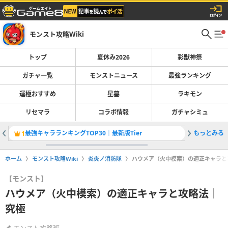
モンスト攻略Wiki
トップ
夏休み2026
彩獣神祭
ガチャ一覧
モンストニュース
最強ランキング
運極おすすめ
星墓
ラキモン
リセマラ
コラボ情報
ガチャシミュ
最強キャラランキングTOP30｜最新版Tier
もっとみる
彩獣神祭
1
2
ホーム
モンスト攻略Wiki
炎炎ノ消防隊
ハウメア（火中模索）の適正キャラと
【モンスト】
ハウメア（火中模索）の適正キャラと攻略法｜
究極