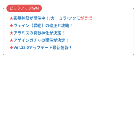
ピックアップ情報
★
彩獣神祭が開催中！
/
カーミラ
/
ツクモ
が登場！
★
ヴェイン【轟絶】の適正と攻略！
★
アラミスの真獣神化が決定！
★
アゲインガチャの開催が決定！
★
Ver.32.0アップデート最新情報！