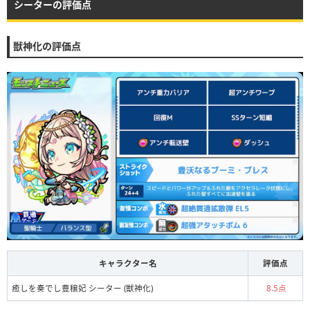
シーターの評価点
獣神化の評価点
キャラクター名
評価点
癒しを奏でし豊穣妃 シーター (獣神化)
8.5点