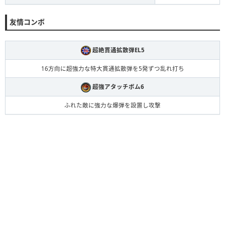
友情コンボ
超絶貫通拡散弾EL5
16方向に超強力な特大貫通拡散弾を5発ずつ乱れ打ち
超強アタッチボム6
ふれた敵に強力な爆弾を設置し攻撃