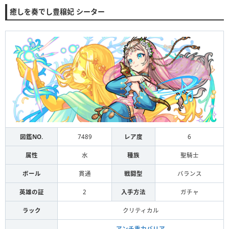
癒しを奏でし豊穣妃 シーター
図鑑NO.
7489
レア度
6
属性
水
種族
聖騎士
ボール
貫通
戦闘型
バランス
英雄の証
2
入手方法
ガチャ
ラック
クリティカル
アンチ重力バリア