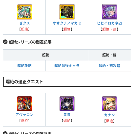
ゼクス
オオクチノマカミ
ヒヒイロカネ廻
【
超絶
】
【
超絶
】
【
超絶・廻
】
超絶シリーズの関連記事
超絶
超絶・廻
超絶攻略
超絶最強キャラ
超絶・廻攻略
爆絶の適正クエスト
黄泉
アヴァロン
カナン
【
爆絶
】
【
爆絶
】
【
爆絶
】
爆絶シリーズの関連記事