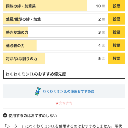
10
投票
同族の絆・加撃系
票
2
投票
撃種/戦型の絆・加撃
票
3
投票
熱き友撃の力
票
4
投票
速必殺の力
票
5
投票
将命/兵命削りの力
票
わくわくミンELのおすすめ優先度
わくわくミンELの使用おすすめ度
★☆☆☆☆
使用するのはおすすめしない
「シーター」にわくわくミンELを使用するのはおすすめしません。現状