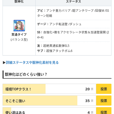
獣神化
ステータス
アビ：
アンチ重力バリア /超アンチワープ /回復M /SS
ターン短縮
ゲージ：
アンチ転送壁 /ダッシュ
SS：
自強化+敵をアクセラレータ状態＆加速壁展開 (2
貫通タイプ
4+4)
(バランス型)
友：
超絶貫通拡散弾EL5
サブ：
超強アタッチボム6
▶︎
詳細ステータスや獣神化素材を見る
獣神化はどのくらい強い？
20
投票
環境TOPクラス！
票
35
投票
そこそこ強い
票
4
投票
使い道はある
票