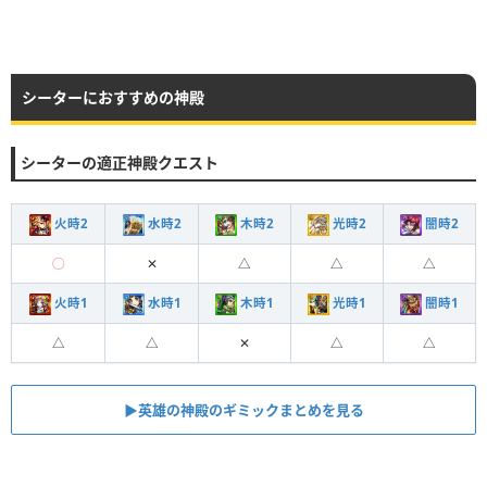
シーターにおすすめの神殿
シーターの適正神殿クエスト
火時2
水時2
木時2
光時2
闇時2
◯
✕
△
△
△
火時1
水時1
木時1
光時1
闇時1
△
△
✕
△
△
▶︎︎英雄の神殿のギミックまとめを見る