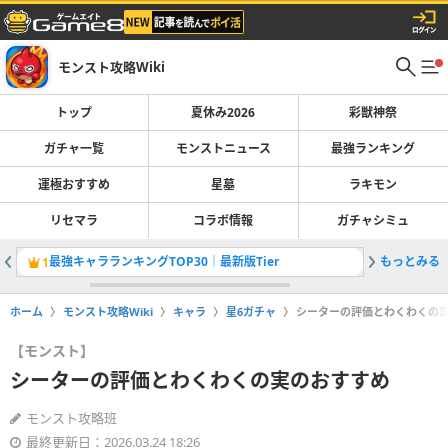
モンスト攻略Wiki
トップ
夏休み2026
彩獣神祭
ガチャ一覧
モンストニュース
最強ランキング
運極おすすめ
星墓
ラキモン
リセマラ
コラボ情報
ガチャシミュ
最強キャラランキングTOP30｜最新版Tier
もっとみる
彩獣神祭
1
2
ホーム
モンスト攻略Wiki
キャラ
星6ガチャ
シーターの評価とわくわくの
【モンスト】
シーターの評価とわくわくの実のおすすめ
モンスト攻略班
最終更新日：2026.03.24 18:26