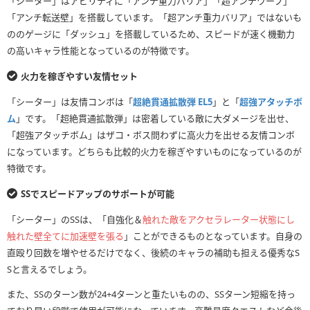
「シーター」はアビリティに「アンチ重力バリア」「超アンチワープ」
「アンチ転送壁」を搭載しています。「超アンチ重力バリア」ではないも
ののゲージに「ダッシュ」を搭載しているため、スピードが速く機動力
の高いキャラ性能となっているのが特徴です。
火力を稼ぎやすい友情セット
「シーター」は友情コンボは「
超絶貫通拡散弾 EL5
」と「
超強アタッチボ
ム
」です。「超絶貫通拡散弾」は密着している敵に大ダメージを出せ、
「超強アタッチボム」はザコ・ボス問わずに高火力を出せる友情コンボ
になっています。どちらも比較的火力を稼ぎやすいものになっているのが
特徴です。
SSでスピードアップのサポートが可能
「シーター」のSSは、「自強化＆
触れた敵をアクセラレーター状態にし
触れた壁全てに加速壁を張る
」ことができるものとなっています。自身の
直殴り回数を増やせるだけでなく、後続のキャラの補助も担える優秀なS
Sと言えるでしょう。
また、SSのターン数が24+4ターンと重たいものの、SSターン短縮を持っ