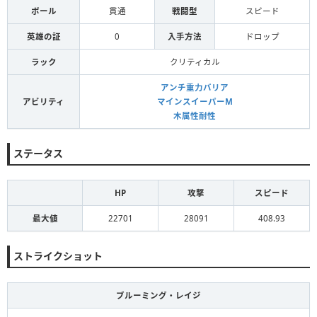
ボール
貫通
戦闘型
スピード
英雄の証
0
入手方法
ドロップ
ラック
クリティカル
アンチ重力バリア
アビリティ
マインスイーパーM
木属性耐性
ステータス
HP
攻撃
スピード
最大値
22701
28091
408.93
ストライクショット
ブルーミング・レイジ