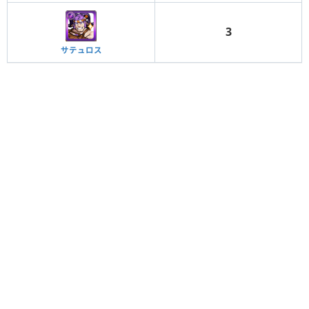
3
サテュロス