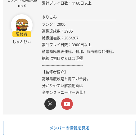
モンスト攻略@Ga
累計プレイ日数：4160日以上
me8
やりこみ
ランク：2000
運極達成数：3905
監修者
絶級運極数：206/207
しゅんぴぃ
累計プレイ日数：3900日以上
通常降臨裏表運極、刹那、那由他など運極、
絶級は初日からほぼ運極
---------------------------------
【監修者紹介】
高難易度攻略と周回ガチ勢。
分かりやすい解説動画は
全モンストユーザー必見！
メンバーの情報を見る