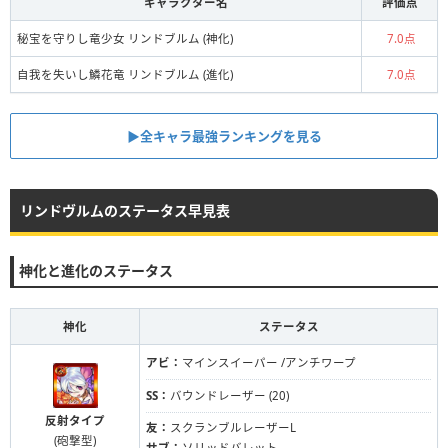
キャラクター名
評価点
秘宝を守りし竜少女 リンドブルム (神化)
7.0点
自我を失いし鱗花竜 リンドブルム (進化)
7.0点
▶全キャラ最強ランキングを見る
リンドヴルムのステータス早見表
神化と進化のステータス
神化
ステータス
アビ：
マインスイーパー /アンチワープ
SS：
バウンドレーザー (20)
反射タイプ
友：
スクランブルレーザーL
(砲撃型)
サブ：
ソリッドバレット