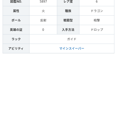
図鑑NO.
5897
レア度
6
属性
火
種族
ドラゴン
ボール
反射
戦闘型
砲撃
英雄の証
0
入手方法
ドロップ
ラック
ガイド
アビリティ
マインスイーパー