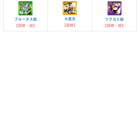
大黒天
ブルータス廻
ツクヨミ廻
【超絶】
【超絶・廻】
【超絶・廻】