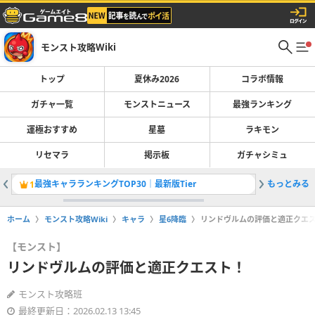
モンスト攻略Wiki
トップ
夏休み2026
コラボ情報
ガチャ一覧
モンストニュース
最強ランキング
運極おすすめ
星墓
ラキモン
リセマラ
掲示板
ガチャシミュ
最強キャラランキングTOP30｜最新版Tier
もっとみる
ヴェイン
1
2
ホーム
モンスト攻略Wiki
キャラ
星6降臨
リンドヴルムの評価と適正クエ
【モンスト】
リンドヴルムの評価と適正クエスト！
モンスト攻略班
最終更新日：2026.02.13 13:45