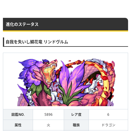
進化のステータス
自我を失いし鱗花竜 リンドヴルム
図鑑NO.
5896
レア度
6
属性
火
種族
ドラゴン