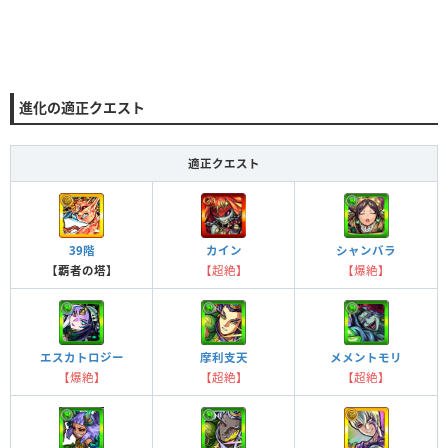
進化の適正クエスト
適正クエスト
39階
カイン
シャンバラ
【覇者の塔】
【超絶】
【爆絶】
摩利支天
メメントモリ
エスカトロジー
【超絶】
【超絶】
【爆絶】