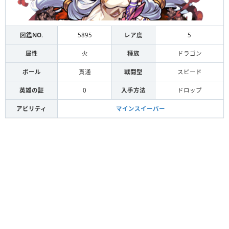
図鑑NO.
5895
レア度
5
属性
火
種族
ドラゴン
ボール
貫通
戦闘型
スピード
英雄の証
0
入手方法
ドロップ
アビリティ
マインスイーパー