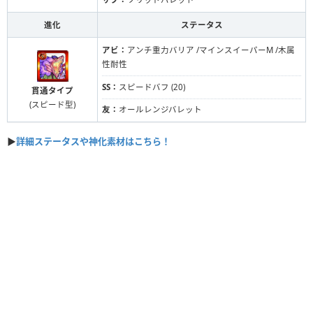
進化
ステータス
アビ：
アンチ重力バリア /マインスイーパーM /木属
性耐性
SS：
スピードバフ (20)
貫通タイプ
(スピード型)
友：
オールレンジバレット
▶
詳細ステータスや神化素材はこちら！