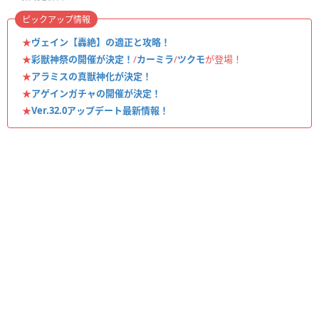
ピックアップ情報
★
ヴェイン【轟絶】の適正と攻略！
★
彩獣神祭の開催が決定！
/
カーミラ
/
ツクモ
が登場！
★
アラミスの真獣神化が決定！
★
アゲインガチャの開催が決定！
★
Ver.32.0アップデート最新情報！