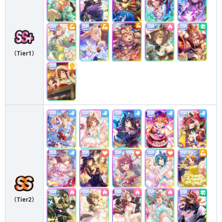
（Tier1）
（Tier2）