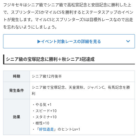
フジキセキはシニア級でシニア級で高松宮記念と安田記念に勝利した上
で、スプリンターズSかマイルCSを勝利するとステータスアップのイベン
トが発生します。マイルCSとスプリンターズSは目標外レースなので出走
を忘れないようにしましょう。
▶︎イベント対象レースの詳細を見る
クラシック・シニア級6月前半 ・春
シニア級の宝塚記念に勝利＋秋シニア3冠達成
東京/芝/1600m(マイル)/左
安田記念
ファン数15000人以上で出走
時期
シニア級12月後半
クラシック・シニア級9月後半 ・秋
シニア級で宝塚記念、天皇賞秋、ジャパンC、有馬記念を勝
発生条件
利
中山/芝/1200m(短距離)/右・外
スプリンターズS
・やる気 +1
ファン数15000人以上で出走
・スピード+10
クラシック・シニア級11月後半 ・秋
効果
・スタミナ+10
・根性+10
京都/芝/1600m(マイル)/右・外
・「
好位追走
」のヒントLv+1
マイルCS
ファン数15000人以上で出走