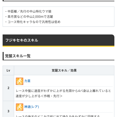
・中距離／先行の中山特化ウマ娘
・皐月賞などの中山2,000mで活躍
・コース特化キャラなので汎用性は低め
フジキセキのスキル
覚醒スキル一覧
Lv
覚醒スキル／効果
力業
2
レース中盤に速度がわずかに上がる先頭から4バ身以上離れていると
速度が少し上がる＜作戦・先行＞
神速(レア)
3
レースの後半のどこかで前に出て持久力をわずかに回復する