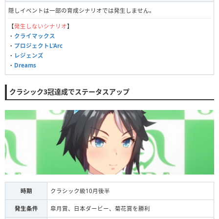
隠しイベントは一部の育成シナリオでは発生しません。
【
発生しないシナリオ
】
・
クライマックス
・
プロジェクトL'Arc
・
レジェンズ
・
Dreams
クラシック3冠達成でステータスアップ
時期
クラシック級10月後半
発生条件
皐月賞、日本ダービー、菊花賞を勝利