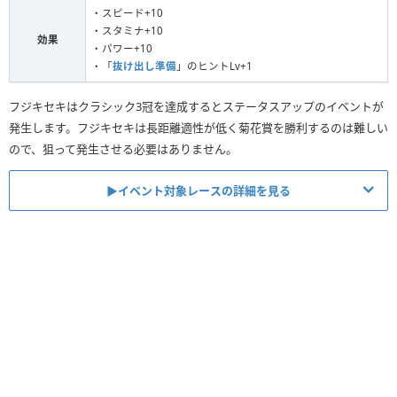
・スピード+10
・スタミナ+10
効果
・パワー+10
・「
抜け出し準備
」のヒントLv+1
フジキセキはクラシック3冠を達成するとステータスアップのイベントが
発生します。フジキセキは長距離適性が低く菊花賞を勝利するのは難しい
ので、狙って発生させる必要はありません。
▶︎イベント対象レースの詳細を見る
クラシック級4月前半 ・春
中山/芝/2000m(中距離)/右・内
皐月賞
ファン数4500人以上で出走
クラシック級5月後半 ・春
東京/芝/2400m(中距離)/左
日本ダービー
ファン数6000人以上で出走