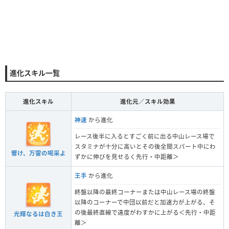
進化スキル一覧
進化スキル
進化元／スキル効果
神速
から進化
レース後半に入るとすごく前に出る中山レース場で
スタミナが十分に高いとその後全間スパート中にわ
響け、万雷の喝采よ
ずかに伸びを見せるく先行・中距離＞
王手
から進化
終盤以降の最終コーナーまたは中山レース場の終盤
以降のコーナーで中団以前だと加速力が上がる、そ
の後最終直線で遠度がわすかに上がる＜先行・中距
光輝なるは白き王
離＞