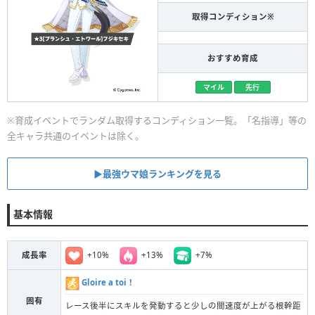
取得コンディション※
おすすめ育成
マイル
先行
※育成イベントでランダム取得するコンディション一覧。「名指導」等の
全キャラ共通のイベントは除く。
▶︎最強ウマ娘ランキングを見る
基本情報
+10%
+13%
+7%
成長率
Gloire a toi！
固有
レース後半にスキルを発動すると少しの間速度が上がる根幹距