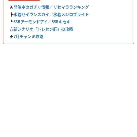
★
開催中のガチャ情報
／
リセマラランキング
┣
水着セイウンスカイ
／
水着メジロブライト
┗
SSRアーモンドアイ
／
SSRキセキ
☆
新シナリオ「トレセン軒」の攻略
★
7月チャンミ攻略