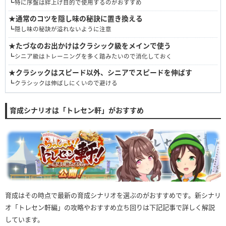
┗特に序盤は絆上げ目的で使用するのがおすすめ
★
通常のコツを隠し味の秘訣に置き換える
┗隠し味の秘訣が溢れないように注意
★
たづなのお出かけはクラシック級をメインで使う
┗シニア級はトレーニングを多く踏みたいので消化しておく
★
クラシックはスピード以外、シニアでスピードを伸ばす
┗クラシックは伸ばしにくいので避ける
育成シナリオは「トレセン軒」がおすすめ
育成はその時点で最新の育成シナリオを選ぶのがおすすめです。新シナリ
オ「トレセン軒編」の攻略やおすすめ立ち回りは下記記事で詳しく解説
しています。