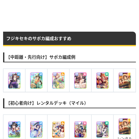
クラシック・シニア級12月後半 ・冬
中山/芝/2500m(長距離)/右・内
有馬記念
ファン数25000人以上で出走
フジキセキのサポカ編成おすすめ
【中距離・先行向け】サポカ編成例
【初心者向け】レンタルデッキ（マイル）
レンタル