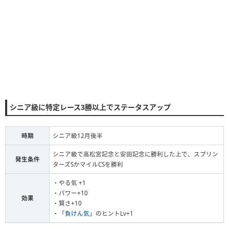
クラシック級10月後半 ・秋
京都/芝/3000m(長距離)/右・外
菊花賞
ファン数7500人以上で出走
シニア級に特定レース3勝以上でステータスアップ
時期
シニア級12月後半
シニア級で高松宮記念と安田記念に勝利した上で、スプリン
発生条件
ターズSかマイルCSを勝利
・やる気 +1
・パワー+10
効果
・賢さ+10
・「
負けん気
」のヒントLv+1