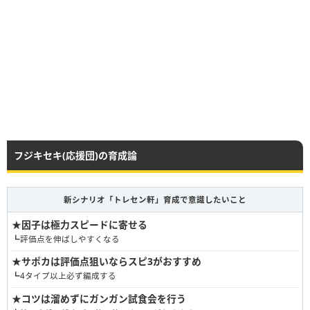
フジキセキ(応援団)の育成論
新シナリオ「トレセン軒」育成で意識したいこと
★
因子は極力スピードに寄せる
┗評価点を伸ばしやすくなる
★
サポカは評価点狙いならスピ3がおすすめ
┗4タイプ以上必ず編成する
★
コツは溜めずにガンガン試食会を行う