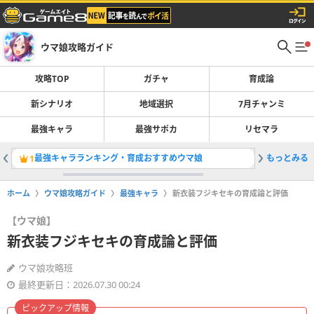
ウマ娘攻略ガイド
攻略TOP
ガチャ
育成論
新シナリオ
地域選択
7月チャンミ
最強キャラ
最強サポカ
リセマラ
最強キャラランキング・育成おすすめウマ娘
もっとみる
新シナリ
1
2
ホーム
ウマ娘攻略ガイド
最強キャラ
新衣装フジキセキの育成論と評価
【ウマ娘】
新衣装フジキセキの育成論と評価
ウマ娘攻略班
最終更新日：2026.07.30 00:24
ピックアップ情報