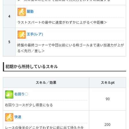
躍動
4
ラストスパートの最中に速度がわずかに上がる＜中距離＞
王手(レア)
5
終盤の最終コーナーで中団以前にいる時ゴールまで遠い加速力が上が
る＜先行／差し＞
初期から所持しているスキル
スキル／効果
スキルpt
右回り◯
90
右回りコースが少し得意になる
快速
200
レースの後半のどこかでわずかに前に出て持久力を