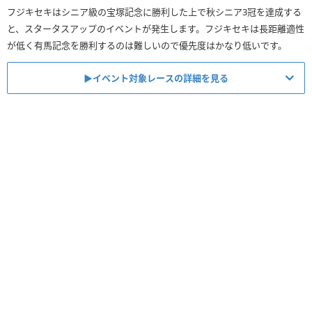
フジキセキはシニア級の宝塚記念に勝利した上で秋シニア3冠を達成する
シニア級3月後半 ・春
と、スタータスアップのイベントが発生します。フジキセキは長距離適性
中京/芝/1200m(短距離)/左
が低く有馬記念を勝利するのは難しいので優先度はかなり低いです。
高松宮記念
ファン数15000人以上で出走
▶︎イベント対象レースの詳細を見る
クラシック・シニア級6月後半 ・春
阪神/芝/2200m(中距離)/右・内
宝塚記念
ファン数20000人以上で出走
クラシック・シニア級10月後半 ・秋
東京/芝/2000m(中距離)/左
天皇賞秋
ファン数20000人以上で出走
クラシック・シニア級11月後半 ・秋
東京/芝/2400m(中距離)/左
ジャパンC
ファン数25000人以上で出走