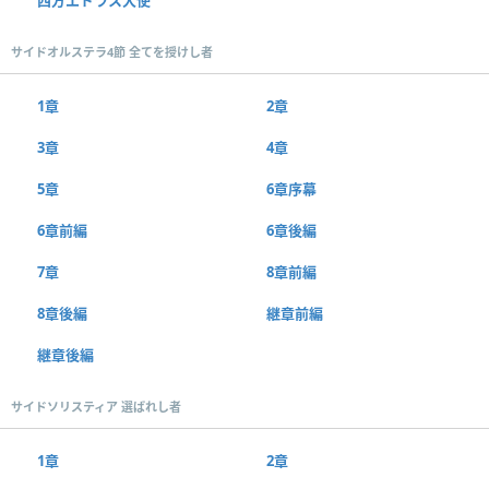
サイドオルステラ4節 全てを授けし者
1章
2章
3章
4章
5章
6章序幕
6章前編
6章後編
7章
8章前編
8章後編
継章前編
継章後編
サイドソリスティア 選ばれし者
1章
2章