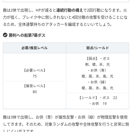
敵は2体で出現し、HPが減ると
連続行動の構え
で2回行動になります。火
力が低く、ブレイク中に倒しきれないと4回分敵の攻撃を受けることにな
るため、全体連撃持ちのアタッカーを編成するといいでしょう。
勝利への船第7幕ボス
必要/推奨レベル
弱点/シールド
【弱点】・ボス
剣、槍、氷、光
【必要レベル】
・お供（青）
75
槍、扇、氷、風、光
・お供（緑）
【推奨レベル】
槍、扇、氷、風、光
80
【シールド】・ボス 22
・お供 19
敵は3体で出現し、お供（青）が属性反撃・お供（緑）が物理反撃を使用
してきます。そのため、対象ランダムの攻撃や全体攻撃を行うと非常に倒
しにくいボスです。