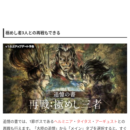
極めし者3人との再戦もできる
追憶の書では、1節ボスである
ヘルミニア
・
タイタス
・
アーギュスト
との
再戦も行えます。「大陸の追憶」から「メイン」タブを選択すると、すぐ