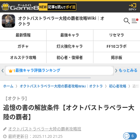
オクトパストラベラー大陸の覇者攻略Wiki｜オ
クトラ
最新情報
最強キャラ
リセマラ
ガチャ
灯火強化キャラ
FF10コラボ
オルステラ攻略
初心者・復帰者
掲示板
最強キャラ評価ランキング
もっとみる
リセマラ
1
2
ホーム
オクトパストラベラー大陸の覇者攻略Wiki｜オクトラ
初心者攻略
追憶
【オクトラ】
追憶の書の解放条件【オクトパストラベラー大
陸の覇者】
オクトパストラベラー大陸の覇者攻略班
6
最終更新日：2025.11.20 21:25