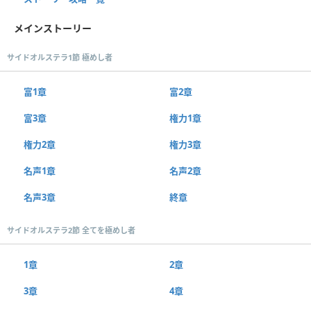
メインストーリー
サイドオルステラ1節 極めし者
富1章
富2章
富3章
権力1章
権力2章
権力3章
名声1章
名声2章
名声3章
終章
サイドオルステラ2節 全てを極めし者
1章
2章
3章
4章