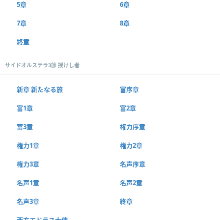
5章
6章
7章
8章
終章
サイドオルステラ3節 授けし者
新章 新たなる旅
富序章
富1章
富2章
富3章
権力序章
権力1章
権力2章
権力3章
名声序章
名声1章
名声2章
名声3章
終章
西方エドラス大使