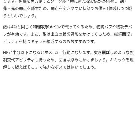
ります。黒幕を両方倒すとターン終了時に新たなお供が2体現れ、
剣・
斧・光
の弱点を隠すため、弱点を突きやすい状態でお供を1体残しつつ戦
うといいでしょう。
敵は4幕と同じく
物理攻撃メイン
で戦ってくるため、物防バフや物攻デバ
フが有効です。また、敵は出血の状態異常をかけてくるため、継続回復ア
ビリティを持つキャラを編成するのもおすすめです。
HPが半分以下になるとボスは2回行動になります。
突き飛ばし
のような強
制交代アビリティも持つため、回復は厚めにかけましょう。ギミックを理
解して戦えばそこまで強力なボスでは無いでしょう。