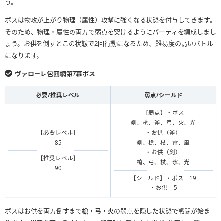
う。
ボスは物攻が上がり物理（属性）攻撃に強くなる状態を付与してきます。
そのため、物理・属性の両方で弱点を突けるようにパーティを編成しまし
ょう。お供を倒すとこの状態で2回行動になるため、難易度の高いバトル
になります。
ヴァローレ包囲網第7幕ボス
必要/推奨レベル
弱点/シールド
【弱点】・ボス
剣、槍、斧、弓、火、光
【必要レベル】
・お供（斧）
85
剣、槍、杖、雷、風
・お供（剣）
【推奨レベル】
槍、弓、杖、氷、光
90
【シールド】・ボス 19
・お供 5
ボスはお供を両方倒すまで
槍・弓・火
の弱点を隠した状態で戦闘が始ま