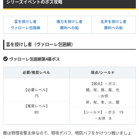
シリーズイベントのボス攻略
富を授けし者
権力を授けし者
名声を授けし者
ヴァローレ包囲網
勝利への船
勝利への船
富を授けし者（ヴァローレ包囲網）
ヴァローレ包囲網第4幕ボス
必要/推奨レベル
弱点/シールド
【弱点】・ボス
【必要レベル】
槍、杖、扇、風、光
75
・お供
斧、杖、本、火、闇
【推奨レベル】
80
【シールド】・ボス 19
・お供 8
敵は物理攻撃主体なので、物攻デバフ、物防バフをかけつつ戦いましょ