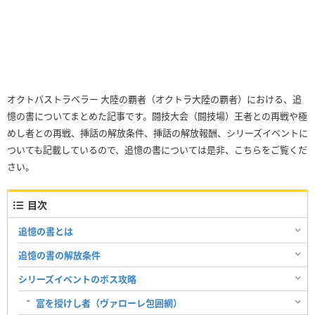
オクトパストラベラー 大陸の覇者（オクトラ大陸の覇者）における、追
憶の書についてまとめた記事です。闘技大会（闘技場）王者との再戦や極
めし者との再戦、挿話の解放条件、挿話の解放報酬、シリーズイベントに
ついても記載しているので、追憶の書については是非、こちらをご覧くだ
さい。
目次
追憶の書とは
追憶の書の解放条件
シリーズイベントのボス攻略
富を授けし者（ヴァローレ包囲網）