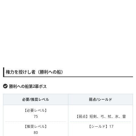
権力を授けし者（勝利への船）
勝利への船第2幕ボス
必要/推奨レベル
弱点/シールド
【必要レベル】
75
【弱点】短剣、弓、杖、氷、雷
【推奨レベル】
【シールド】17
80