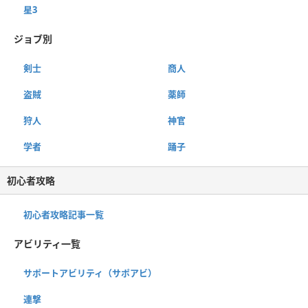
星3
ジョブ別
剣士
商人
盗賊
薬師
狩人
神官
学者
踊子
初心者攻略
初心者攻略記事一覧
アビリティ一覧
サポートアビリティ（サポアビ）
連撃