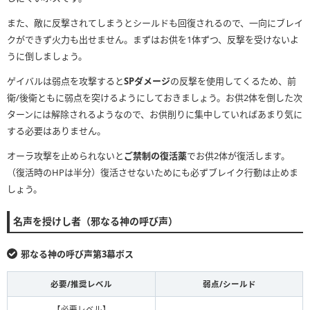
また、敵に反撃されてしまうとシールドも回復されるので、一向にブレイ
クができず火力も出せません。まずはお供を1体ずつ、反撃を受けないよ
うに倒しましょう。
ゲイバルは弱点を攻撃すると
SPダメージ
の反撃を使用してくるため、前
衛/後衛ともに弱点を突けるようにしておきましょう。お供2体を倒した次
ターンには解除されるようなので、お供削りに集中していればあまり気に
する必要はありません。
オーラ攻撃を止められないと
ご禁制の復活薬
でお供2体が復活します。
（復活時のHPは半分）復活させないためにも必ずブレイク行動は止めま
しょう。
名声を授けし者（邪なる神の呼び声）
邪なる神の呼び声第3幕ボス
必要/推奨レベル
弱点/シールド
【必要レベル】