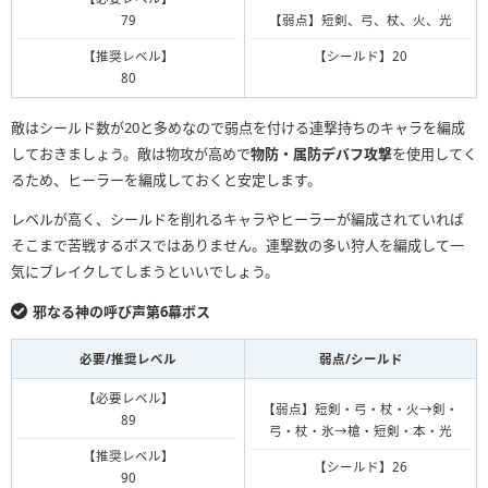
79
【弱点】短剣、弓、杖、火、光
【推奨レベル】
【シールド】20
80
敵はシールド数が20と多めなので弱点を付ける連撃持ちのキャラを編成
しておきましょう。敵は物攻が高めで
物防・属防デバフ攻撃
を使用してく
るため、ヒーラーを編成しておくと安定します。
レベルが高く、シールドを削れるキャラやヒーラーが編成されていれば
そこまで苦戦するボスではありません。連撃数の多い狩人を編成して一
気にブレイクしてしまうといいでしょう。
邪なる神の呼び声第6幕ボス
必要/推奨レベル
弱点/シールド
【必要レベル】
【弱点】短剣・弓・杖・火→剣・
89
弓・杖・氷→槍・短剣・本・光
【推奨レベル】
【シールド】26
90