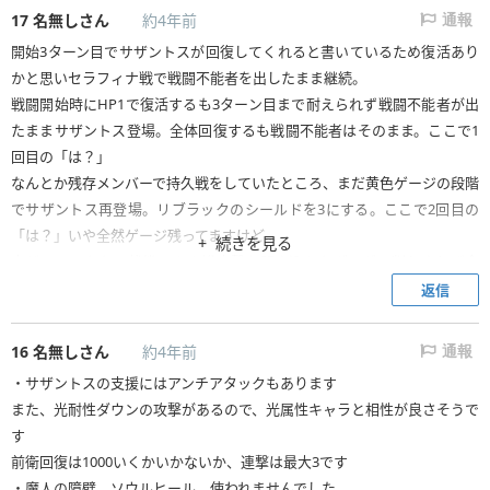
17
名無しさん
約4年前
通報
開始3ターン目でサザントスが回復してくれると書いているため復活あり
かと思いセラフィナ戦で戦闘不能者を出したまま継続。
戦闘開始時にHP1で復活するも3ターン目まで耐えられず戦闘不能者が出
たままサザントス登場。全体回復するも戦闘不能者はそのまま。ここで1
回目の「は？」
なんとか残存メンバーで持久戦をしていたところ、まだ黄色ゲージの段階
でサザントス再登場。リブラックのシールドを3にする。ここで2回目の
「は？」いや全然ゲージ残ってますけど…
続きを見る
赤ゲージでもない状態のまま総攻撃を叩き込むもギリギリ削れきれず全
体睡眠攻撃で前衛棒立ちからの「ディストーション」3連発でパーティ壊
返信
滅。3回目の「は？」いやいやオーラ攻撃に睡眠ついてるとか書いてない
し。
16
名無しさん
約4年前
通報
生き残ってるメンバー全員「ディストーション」の睡眠でどうしようもな
・サザントスの支援にはアンチアタックもあります
いのでタスクキル。
また、光耐性ダウンの攻撃があるので、光属性キャラと相性が良さそうで
イベント挟まったら勝ち確とか書かないでください。記事を鵜呑みにする
す
前にコメント欄見ておけばよかった。
前衛回復は1000いくかいかないか、連撃は最大3です
・魔人の障壁、ソウルヒール、使われませんでした