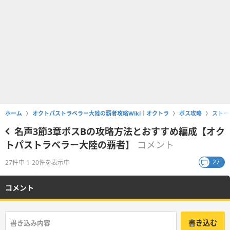
ホーム
オクトパストラベラー大陸の覇者攻略Wiki｜オクトラ
ボス攻略
ストー
名声3節3章ボスBの攻略方法とおすすめ編成【オク
トパストラベラー大陸の覇者】
コメント
27
27件中 1-20件を表示中
コメント
書き込む