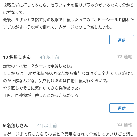
攻略見ずに行ってみたら、セラフィナの後リブラックがいるなんて分かる
はずなくて。
最後、サザントス捨て身の攻撃で回復したってのに、唯一シールド削れた
アデルがオーラ攻撃で倒れて、赤ゲージなのに全滅したよね。
返信
10
名無しさん
4年以上前
通報
最後のイベ後、２ターンで全滅したわ。
そこからは、BPが永続MAX回復だから余計な事せずに全力で叩き続ける
のが正解なんだな。気を付けるのは自動回復切れぐらいで。
やり直しでそこに気付いてから楽勝だった。
正直、巨神像が一番しんどかった気がする。
返信
9
名無しさん
4年以上前
通報
赤ゲージまで行ったらそのあと全員眠らされて全滅してアプリごと消し