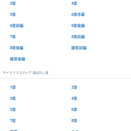
3章
4章
5章
6章序幕
6章前編
6章後編
7章
8章前編
8章後編
継章前編
継章後編
サイドソリスティア 選ばれし者
1章
2章
3章
4章
5章
6章
7章
8章