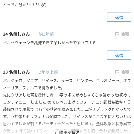
どっちか分かりづらい笑
返信
24
名無しさん
約3年前
通報
ペルセヴェランテ乱発できて楽しかったです（コナミ
返信
23
名無しさん
3年以上前
通報
バルジェロ、ソニア、サイラス、ラース、ザンター、エレオノーラ、オフ
ィーリア、ファルコで挑みました。
先にクリアした富を授けし者 3章のボスがめちゃくちゃ強かった(初めて
コンティニューしました)のでレベル上げてフォーチュン武器も数キャラ
装備させて現状では万全の状態で臨みました。…がリブラック強かったで
す。巨神像とセラフィナは楽勝でした。サイラスがここまで使えないとは
思わずでしたが刺さるパーティーだったと思います。全体攻撃と状態異常
が激しすぎて途中オフィーリアがフル回転するも間に合わず全滅しかけ
続きを見る