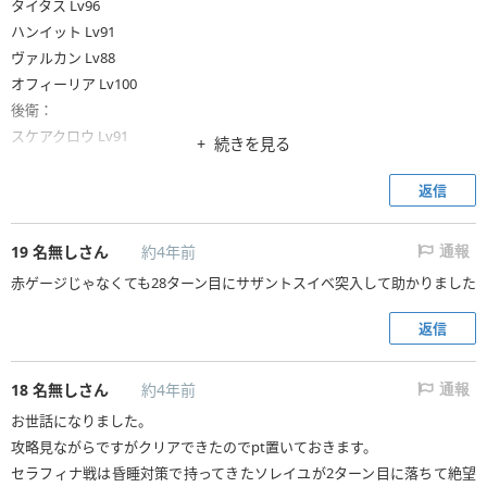
タイタス Lv96
ハンイット Lv91
ヴァルカン Lv88
オフィーリア Lv100
後衛：
スケアクロウ Lv91
続きを見る
ラース Lv75
ヒースコートLv87
返信
モルルッソLv80
デバフ：
19
名無しさん
約4年前
通報
ヴァルカンのエレメントクラッシュと大乱光明魔法。
赤ゲージじゃなくても28ターン目にサザントスイベ突入して助かりました
あとは支援者。
状態異常回復：
返信
前衛・後衛両方シールド削りできるので、何もせず。
サザントス登場後のラストワンマイルは必殺技で殴り込み。
18
名無しさん
約4年前
通報
わずかに削りきれなかった分は、次ターンにヒースコートの刹那でクロー
お世話になりました。
ズ。
攻略見ながらですがクリアできたのでpt置いておきます。
セラフィナ戦は昏睡対策で持ってきたソレイユが2ターン目に落ちて絶望