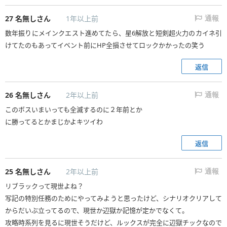
27
名無しさん
1年以上前
通報
数年振りにメインクエスト進めてたら、星6解放と短剣超火力のカイネ引
けてたのもあってイベント前にHP全損させてロックかかったの笑う
返信
26
名無しさん
2年以上前
通報
このボスいまいっても全滅するのに２年前とか
に勝ってるとかまじかよキツイわ
返信
25
名無しさん
2年以上前
通報
リブラックって現世よね？
写記の特別任務のためにやってみようと思ったけど、シナリオクリアして
からだいぶ立ってるので、現世か辺獄か記憶が定かでなくて。
攻略時系列を見るに現世そうだけど、ルックスが完全に辺獄チックなので