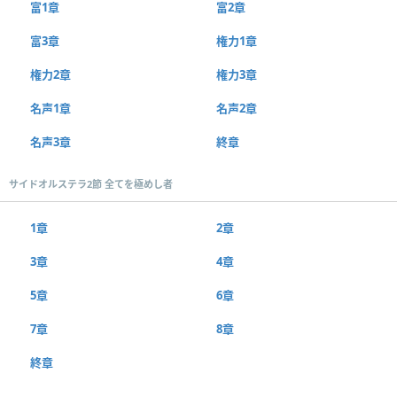
富1章
富2章
富3章
権力1章
権力2章
権力3章
名声1章
名声2章
名声3章
終章
サイドオルステラ2節 全てを極めし者
1章
2章
3章
4章
5章
6章
7章
8章
終章