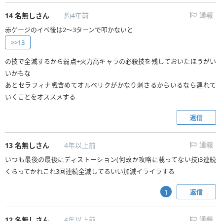
こせて勝てました。1回目は90分かけて無理で、今回は30分で勝てまし
14
名無しさん
約4年前
通報
た。運要素の大きさを感じました...。
赤ゲージのイベ後は2～3ターンで叩かないと
>>13
の技で全滅するから弱点+火力高キャラの必殺技を残しておいたほうがい
いかもな
あとセラフィナ戦含めてオルベリクがかなり刺さるからいるなら連れて
いくことをオススメする
返信
13
名無しさん
4年以上前
通報
いつも最後の最後にディストーション(何故か攻略に載ってない技)3連続
くらってかれこれ3回連続全滅してるいい加減イライラする
返信
1
12
名無しさん
4年以上前
通報