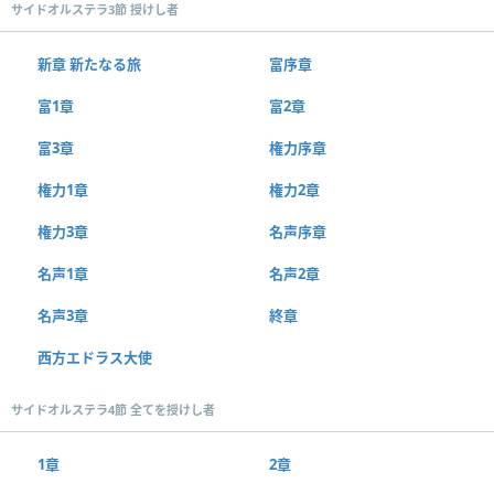
サイドオルステラ3節 授けし者
新章 新たなる旅
富序章
富1章
富2章
富3章
権力序章
権力1章
権力2章
権力3章
名声序章
名声1章
名声2章
名声3章
終章
西方エドラス大使
サイドオルステラ4節 全てを授けし者
1章
2章