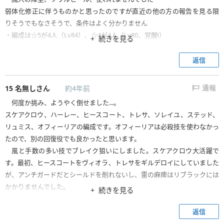
弱体化修正に伴うものかと思ったのですが直近の他の方の報告を見る限
りそうでもなさそうで、条件はよく分かりません
・編成は☆5が4人（Lv84）、☆4が4人（Lv80、覚醒Ⅰ）
続きを見る
リブラック戦はやることない人が2人いましたがどうにかなりました
逆に、セラフィナ戦は前衛の行動不能が多発するので、全員がシールド削
返信
れると良さそうです
15
名無しさん
約4年前
通報
何度か挑み、ようやく倒せました...。
スケアクロウ、ハーレー、ヒースコート、トレサ、ソレイユ、ステッド、
リュミス、オフィーリアの編成です。オフィーリアは必殺技を使わなかっ
たので、別の回復役でも良かったと思います。
風と手数の多い技でブレイク狙いにしました。スケアクロウ大活躍で
す。最初、ヒースコートをヴィオラ、トレサをギルデロイにしていました
が、アンチガードだとシールドを削れないし、雷の麻痺はリブラックには
かかりませんでした。
続きを見る
最初に戦った際はリブラックの特性隠しが剣のみ残って倒せませんでし
た。ランダムなので、全滅待ちして再度挑戦の方が楽でしょう。長くかか
返信
ると特性隠しが2回ありましたが、今回は一度だけでブレイクを何度か起