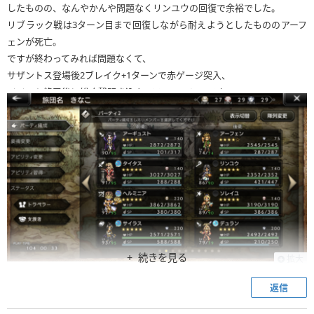
したものの、なんやかんや問題なくリンユウの回復で余裕でした。
リブラック戦は3ターン目まで回復しながら耐えようとしたもののアーフ
ェンが死亡。
ですが終わってみれば問題なくて、
サザントス登場後2ブレイク+1ターンで赤ゲージ突入、
イベント終了後に総攻撃叩き込んでフィニッシュです。
とにかくリンユウが強すぎてこんな刺さってないキャラばかりでもクリア
できました。
リブラック戦サイラス一度も行動してない…
続きを見る
拡大
返信