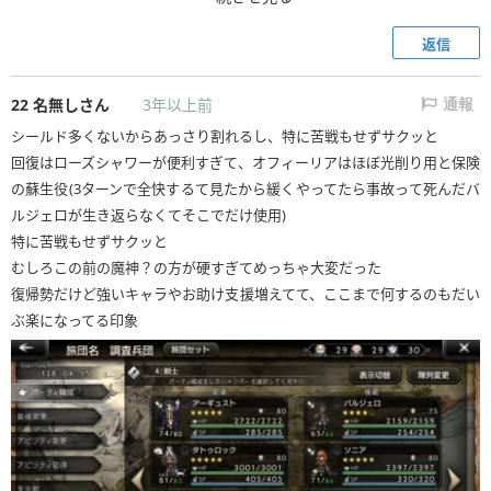
たところでまさかのサザントスイベが来てクリア出来ました。たまたま2
周年の時に始めてソニア、バルジェロいたので勝てたようなものですけど
返信
クリア後に攻略見てもこれらがいなかったらクリアのしようがない気がし
ました。
22
名無しさん
3年以上前
通報
シールド多くないからあっさり割れるし、特に苦戦もせずサクッと
回復はローズシャワーが便利すぎて、オフィーリアはほぼ光削り用と保険
の蘇生役(3ターンで全快するて見たから緩くやってたら事故って死んだバ
ルジェロが生き返らなくてそこでだけ使用)
特に苦戦もせずサクッと
むしろこの前の魔神？の方が硬すぎてめっちゃ大変だった
復帰勢だけど強いキャラやお助け支援増えてて、ここまで何するのもだい
ぶ楽になってる印象