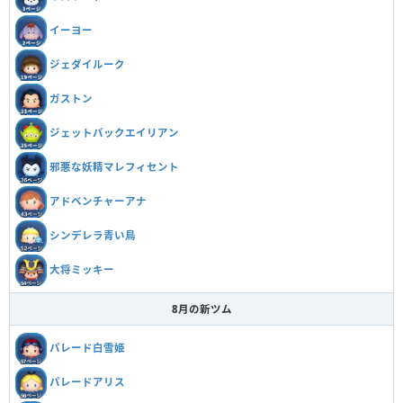
イーヨー
ジェダイルーク
ガストン
ジェットパックエイリアン
邪悪な妖精マレフィセント
アドベンチャーアナ
シンデレラ青い鳥
大将ミッキー
8月の新ツム
パレード白雪姫
パレードアリス