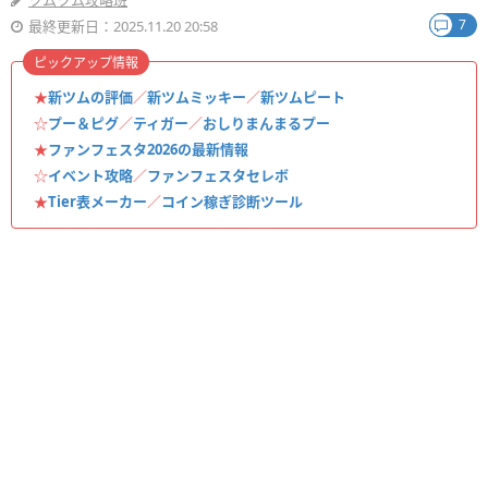
ツムツム攻略班
7
最終更新日：2025.11.20 20:58
ピックアップ情報
★
新ツムの評価
／
新ツムミッキー
／
新ツムピート
☆
プー＆ピグ
／
ティガー
／
おしりまんまるプー
★
ファンフェスタ2026の最新情報
☆
イベント攻略
／
ファンフェスタセレボ
★
Tier表メーカー
／
コイン稼ぎ診断ツール