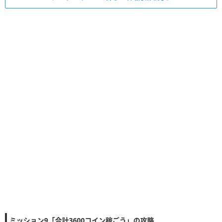
ミッション9「合計3600コイン稼ごう」の攻略