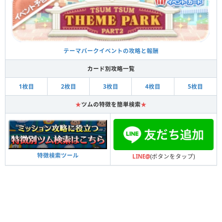
テーマパークイベントの攻略と報酬
カード別攻略一覧
1枚目
2枚目
3枚目
4枚目
5枚目
★
ツムの特徴を簡単検索
★
特徴検索ツール
LINE@
(ボタンをタップ)