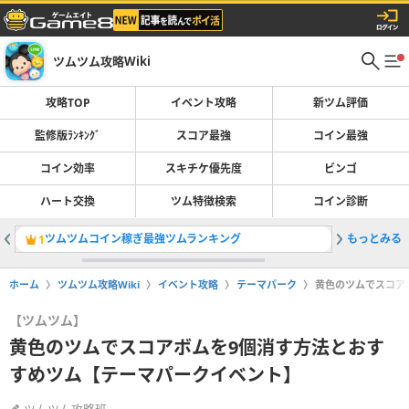
ツムツム攻略Wiki
攻略TOP
イベント攻略
新ツム評価
監修版ﾗﾝｷﾝｸﾞ
スコア最強
コイン最強
コイン効率
スキチケ優先度
ビンゴ
ハート交換
ツム特徴検索
コイン診断
ツムツムコイン稼ぎ最強ツムランキング
もっとみる
スコア稼
1
2
ホーム
ツムツム攻略Wiki
イベント攻略
テーマパーク
黄色のツムでスコア
【ツムツム】
黄色のツムでスコアボムを9個消す方法とおす
すめツム【テーマパークイベント】