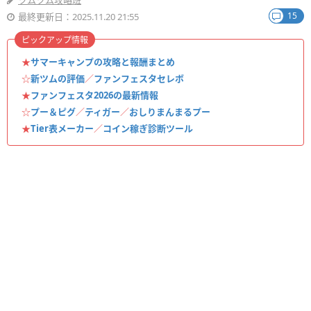
ツムツム攻略班
15
最終更新日：2025.11.20 21:55
ピックアップ情報
★
サマーキャンプの攻略と報酬まとめ
☆
新ツムの評価
／
ファンフェスタセレボ
★
ファンフェスタ2026の最新情報
☆
プー＆ピグ
／
ティガー
／
おしりまんまるプー
★
Tier表メーカー
／
コイン稼ぎ診断ツール