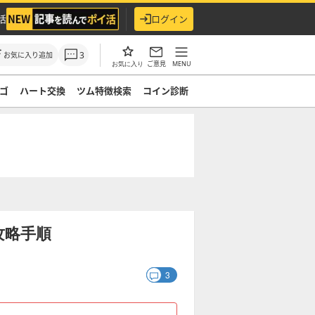
活
ログイン
3
お気に入り追加
ご意見
MENU
お気に入り
ゴ
ハート交換
ツム特徴検索
コイン診断
攻略手順
3