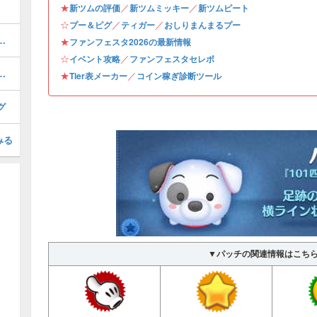
★
／
／
新ツムの評価
新ツムミッキー
新ツムピート
☆
／
／
プー＆ピグ
ティガー
おしりまんまるプー
グレットの評価とスキルの使い方
★
ファンフェスタ2026の最新情報
☆
／
イベント攻略
ファンフェスタセレボ
ボックスは引くべき？｜8月(第274弾)
★
／
Tier表メーカー
コイン稼ぎ診断ツール
グ
みる
▼パッチの関連情報はこち