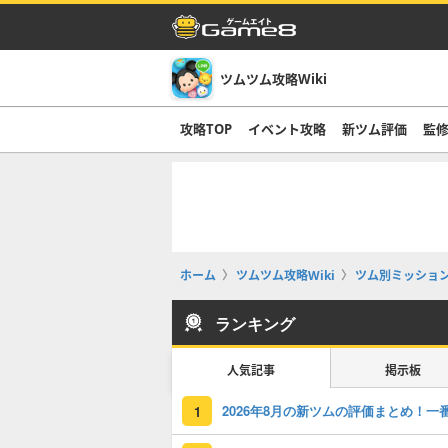
ツムツム攻略Wiki
攻略TOP
イベント攻略
新ツム評価
監修
ホーム
ツムツム攻略Wiki
ツム別ミッショ
ランキング
人気記事
掲示板
1