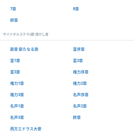
7章
8章
終章
サイドオルステラ3節 授けし者
新章 新たなる旅
富序章
富1章
富2章
富3章
権力序章
権力1章
権力2章
権力3章
名声序章
名声1章
名声2章
名声3章
終章
西方エドラス大使