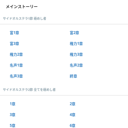
メインストーリー
サイドオルステラ1節 極めし者
富1章
富2章
富3章
権力1章
権力2章
権力3章
名声1章
名声2章
名声3章
終章
サイドオルステラ2節 全てを極めし者
1章
2章
3章
4章
5章
6章