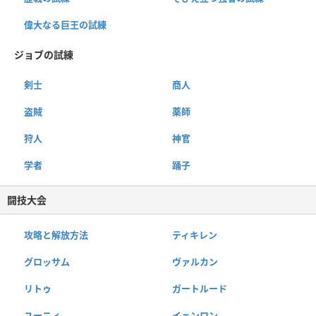
偉大なる巨王の試練
ジョブの試練
剣士
商人
盗賊
薬師
狩人
神官
学者
踊子
闘技大会
攻略と解放方法
ティキレン
グロッサム
ヴァルカン
リトゥ
ガートルード
ユーニィ
イェンロン