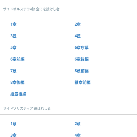
サイドオルステラ4節 全てを授けし者
1章
2章
3章
4章
5章
6章序幕
6章前編
6章後編
7章
8章前編
8章後編
継章前編
継章後編
サイドソリスティア 選ばれし者
1章
2章
3章
4章