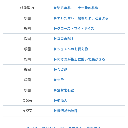
競鋒艦 2F
▶︎演武典礼、二十一発の礼砲
綏園
▶︎オレだオレ、龍尊だよ、送金よろ
綏園
▶︎クローズ・マイ・アイズ
綏園
▶︎コロ歳陽！
綏園
▶︎シェンへのお供え物
綏園
▶︎何ぞ君が指上に於いて聴かざる
綏園
▶︎合巹記
綏園
▶︎守霊
綏園
▶︎霊鷲宮石壁
長楽天
▶︎壺仙人
長楽天
▶︎機巧鳥七故障