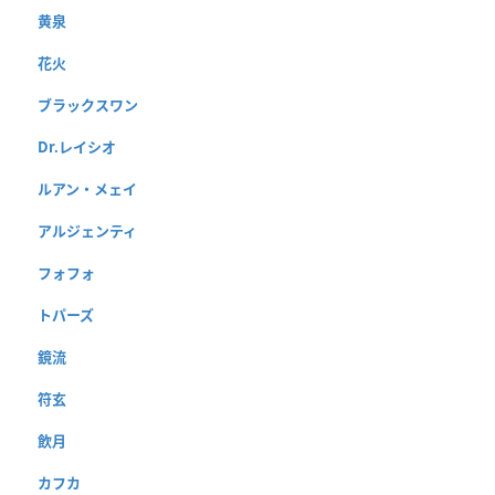
黄泉
花火
ブラックスワン
Dr.レイシオ
ルアン・メェイ
アルジェンティ
フォフォ
トパーズ
鏡流
符玄
飲月
カフカ