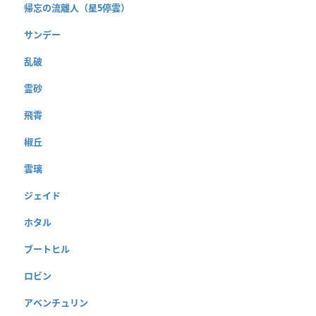
帰忘の流離人（星5停雲）
サンデー
乱破
霊砂
飛霄
椒丘
雲璃
ジェイド
ホタル
ブートヒル
ロビン
アベンチュリン