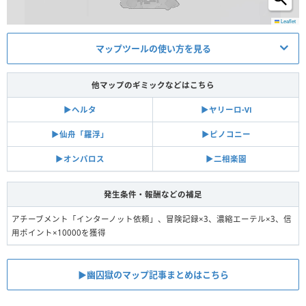
Leaflet
マップツールの使い方を見る
他マップのギミックなどはこちら
▶︎ヘルタ
▶︎ヤリーロ-Ⅵ
▶︎仙舟「羅浮」
▶︎ピノコニー
▶︎オンパロス
▶︎二相楽園
発生条件・報酬などの補足
アチーブメント「インターノット依頼」、冒険記録×3、濃縮エーテル×3、信
用ポイント×10000を獲得
▶︎幽囚獄のマップ記事まとめはこちら