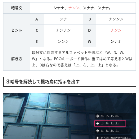
暗号文
ンナナ
、
ナンン
、
ンナナ
、
ンナナ
。
A
ンナ
B
ナンンン
ヒント
C
ナンナン
D
ナンン
S
ンンン
W
ンナナ
暗号文に対応するアルファベットを選ぶと「W、D、W、
解き方
W」となる。PCのキーボード操作に当てはめて考えるとWは
上、Dは右なので答えは「上、右、上、上」となる。
④暗号を解読して機巧鳥に指示を出す