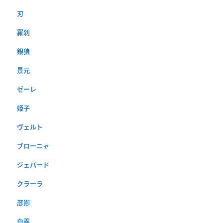
刃
羅刹
銀狼
景元
ゼーレ
姫子
ヴェルト
ブローニャ
ジェパード
クラーラ
彦卿
白露