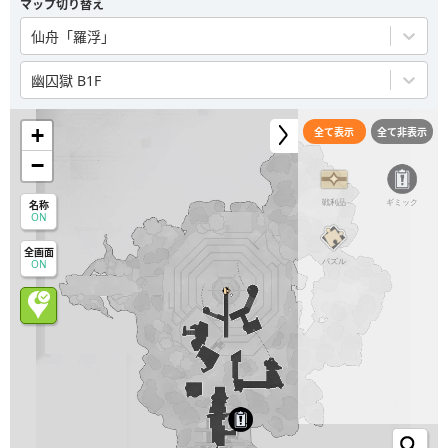
マップ切り替え
仙舟「羅浮」
幽囚獄 B1F
+
全て表示
全て非表示
−
戦利品
ギミック
名称
ON
全画面
パズル
ON