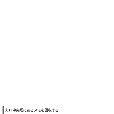
・最上部よりマップの切り替えが可能です。（入力して検索も可）
・左の緑ボタンを押すことで獲得済みのアイコンを非表示にできます。
②1F中央塔にあるメモを回収する