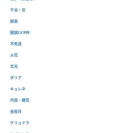
千冶・刃
緋英
銀狼LV.999
不死途
火花
爻光
ダリア
キュレネ
丹恒・騰荒
長夜月
ケリュドラ