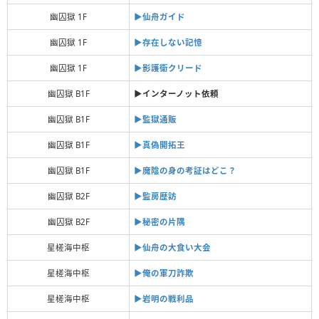
幽囚獄 1F
▶︎仙舟ガイド
幽囚獄 1F
▶︎存在しない記憶
幽囚獄 1F
▶︎影護衛クリード
幽囚獄 B1F
▶︎インターノット依頼
幽囚獄 B1F
▶︎監獄通販
幽囚獄 B1F
▶︎真偽開拓王
幽囚獄 B1F
▶︎魔陰の身の考証はどこ？
幽囚獄 B2F
▶︎監房歴訪
幽囚獄 B2F
▶︎秘密の片隅
星槎海中枢
▶︎仙舟の大食い大会
星槎海中枢
▶︎俺の軍刀詐欺
星槎海中枢
▶︎岩明の戦利品