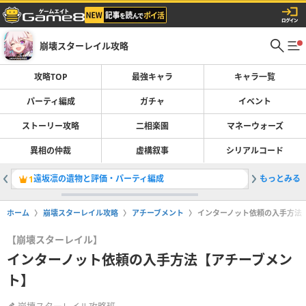
崩壊スターレイル攻略
攻略TOP
最強キャラ
キャラ一覧
パーティ編成
ガチャ
イベント
ストーリー攻略
二相楽園
マネーウォーズ
異相の仲裁
虚構叙事
シリアルコード
遠坂凛の遺物と評価・パーティ編成
もっとみる
ガチャの
1
2
ホーム
崩壊スターレイル攻略
アチーブメント
インターノット依頼の入手方法
【崩壊スターレイル】
インターノット依頼の入手方法【アチーブメン
ト】