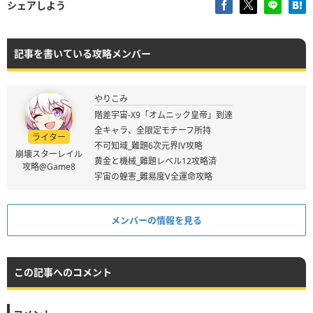
シェアしよう
記事を書いている攻略メンバー
やりこみ
階差宇宙-X9「オムニック皇帝」到達
全キャラ、全限定モチーフ所持
ライター
不可知域_難題6次元界Ⅳ攻略
崩壊スターレイル
黄金と機械_難題レベル12攻略済
攻略@Game8
宇宙の蝗害_難易度Ⅴ全運命攻略
メンバーの情報を見る
この記事へのコメント