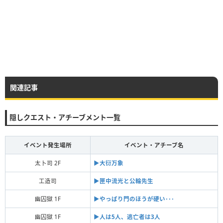
関連記事
隠しクエスト・アチーブメント一覧
イベント発生場所
イベント・アチーブ名
太卜司 2F
▶︎大衍万象
工造司
▶︎匣中流光と公輪先生
幽囚獄 1F
▶︎やっぱり門のほうが硬い･･･
幽囚獄 1F
▶︎人は5人、逃亡者は3人