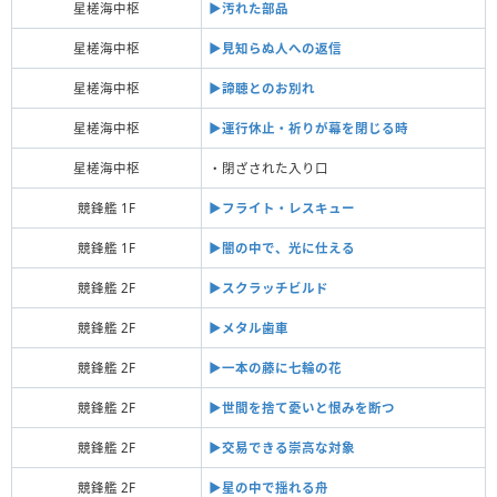
星槎海中枢
▶︎汚れた部品
星槎海中枢
▶︎見知らぬ人への返信
星槎海中枢
▶︎諦聴とのお別れ
星槎海中枢
▶︎運行休止・祈りが幕を閉じる時
星槎海中枢
・閉ざされた入り口
競鋒艦 1F
▶︎フライト・レスキュー
競鋒艦 1F
▶︎闇の中で、光に仕える
競鋒艦 2F
▶︎スクラッチビルド
競鋒艦 2F
▶︎メタル歯車
競鋒艦 2F
▶︎一本の藤に七輪の花
競鋒艦 2F
▶︎世間を捨て憂いと恨みを断つ
競鋒艦 2F
▶︎交易できる崇高な対象
競鋒艦 2F
▶︎星の中で揺れる舟