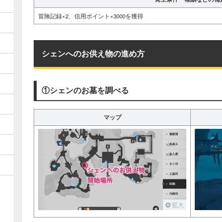
」
冒険記録×2、信用ポイント×3000を獲得
シェンへのお供え物の進め方
①シェンのお墓を調べる
・右上のアイコンを押すことで、マップツール上に対応したアイコ
・各アイコンをタップすることで、獲得済みマークへ変更すること
マップ
拡大