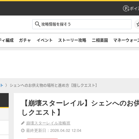
ポイ
ティ編成
ガチャ
イベント
ストーリー攻略
二相楽園
マネーウォー
ト
シェンへのお供え物の場所と進め方【隠しクエスト】
【崩壊スターレイル】シェンへのお
しクエスト】
崩壊スターレイル攻略班
最終更新日：2026.04.02 12:04