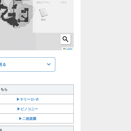
次元プーマン
パズル
書物
Leaflet
見る
こちら
▶︎ヤリーロ-Ⅵ
▶︎ピノコニー
▶︎二相楽園
足