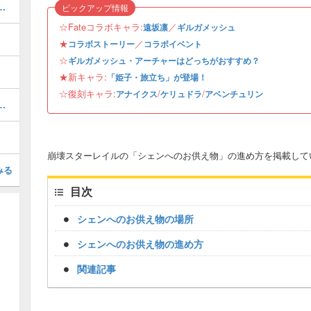
攻略とおすすめパーティ編成
ピックアップ情報
☆Fateコラボキャラ:
／
遠坂凛
ギルガメッシュ
★
／
コラボストーリー
コラボイベント
☆
ギルガメッシュ・アーチャーはどっちがおすすめ？
★新キャラ:
「姫子・旅立ち」が登場！
☆復刻キャラ:
/
/
アナイクス
ケリュドラ
アベンチュリン
の遺物と評価・パーティ編成
崩壊スターレイルの「シェンへのお供え物」の進め方を掲載して
みる
目次
シェンへのお供え物の場所
シェンへのお供え物の進め方
関連記事