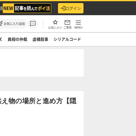
活
ログイン
お気に入り追加
ご意見
MENU
お気に入り
ズ
異相の仲裁
虚構叙事
シリアルコード
供え物の場所と進め方【隠