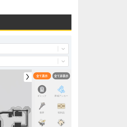
全て表示
全て非表示
ギミック
界域アンカー
裂界
戦利品