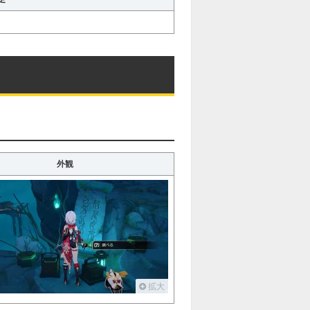
ンが表示されます
も可能です。
外観
拡大