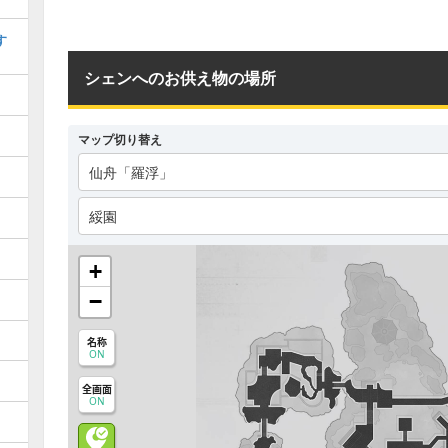
す
シェンへのお供え物の場所
マップ切り替え
仙舟「羅浮」
綏園
+
−
名称
ON
全画面
ON