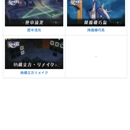
降魔機巧鳥
匣中流光
-
枘構立方リメイク