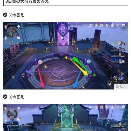
3日目の大衍万象の答え
⑦の答え
拡大
⑧の答え