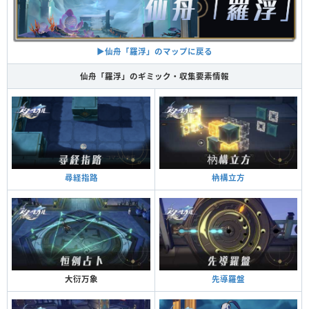
▶︎仙舟「羅浮」のマップに戻る
仙舟「羅浮」のギミック・収集要素情報
枘構立方
尋経指路
先導羅盤
大衍万象