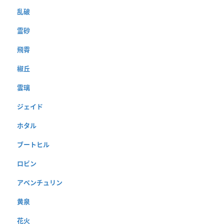
乱破
霊砂
飛霄
椒丘
雲璃
ジェイド
ホタル
ブートヒル
ロビン
アベンチュリン
黄泉
花火