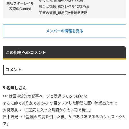
不可知域_難題6次元界Ⅳ攻略
崩壊スターレイル
黄金と機械_難題レベル12攻略済
攻略@Game8
宇宙の蝗害_難易度Ⅴ全運命攻略
メンバーの情報を見る
この記事へのコメント
コメント
5
名無しさん
>>1は匣中流光の記事ページと間違ってるっぽいな
まさに師であり友であるの1つ目クリアした瞬間に匣中流光出たので
大衍万象→「工造司に入った瞬間から太卜司で発生」
匣中流光→「豊穣の玄鹿を倒した後、師であり友であるのクエストクリ
ア」