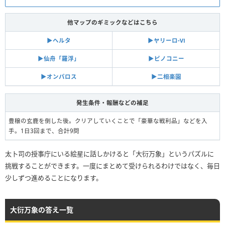
他マップのギミックなどはこちら
▶︎ヘルタ
▶︎ヤリーロ-Ⅵ
▶︎仙舟「羅浮」
▶︎ピノコニー
▶︎オンパロス
▶︎二相楽園
発生条件・報酬などの補足
豊穣の玄鹿を倒した後。クリアしていくことで「豪華な戦利品」などを入
手。1日3回まで、合計9問
太卜司の授事庁にいる絵星に話しかけると「大衍万象」というパズルに
挑戦することができます。一度にまとめて受けられるわけではなく、毎日
少しずつ進めることになります。
・右上のアイコンを押すことで、マップツール上に対応したアイコンが表示
大衍万象の答え一覧
されます
・各アイコンをタップすることで、獲得済みマークへ変更することも可能で