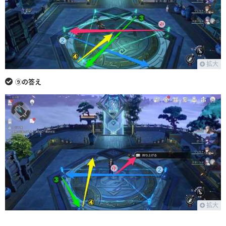
拡大
⑨の答え
拡大