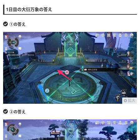
す。
1日目の大衍万象の答え
①の答え
拡大
②の答え
・最上部よりマップの切り替えが可能です。（入力して検索も可）