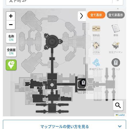
太卜司 2F
+
全て表示
全て非表示
−
戦利品
書物
名称
ON
全画面
パズル
次元プーマン
ON
界域アンカー
ギミック
Leaflet
マップツールの使い方を見る