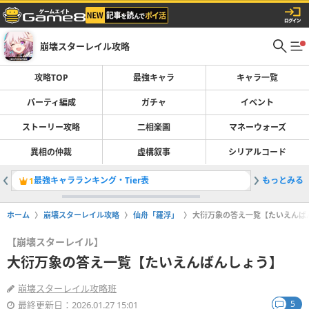
崩壊スターレイル攻略
攻略TOP
最強キャラ
キャラ一覧
パーティ編成
ガチャ
イベント
ストーリー攻略
二相楽園
マネーウォーズ
異相の仲裁
虚構叙事
シリアルコード
最強キャラランキング・Tier表
もっとみる
黄金のス
1
2
ホーム
崩壊スターレイル攻略
仙舟「羅浮」
大衍万象の答え一覧【たいえんば
【崩壊スターレイル】
大衍万象の答え一覧【たいえんばんしょう】
崩壊スターレイル攻略班
5
最終更新日：2026.01.27 15:01