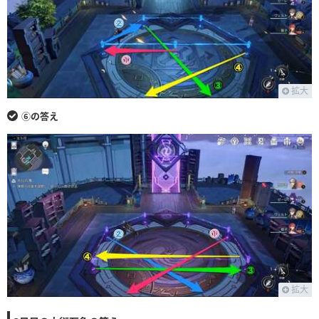
拡大
⑥の答え
拡大