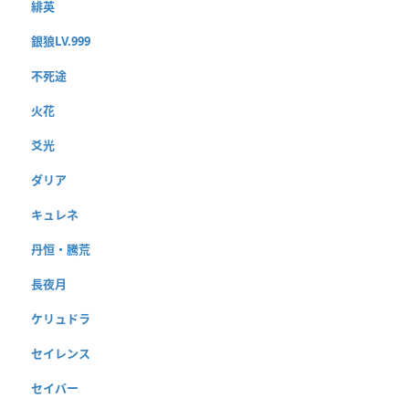
緋英
銀狼LV.999
不死途
火花
爻光
ダリア
キュレネ
丹恒・騰荒
長夜月
ケリュドラ
セイレンス
セイバー