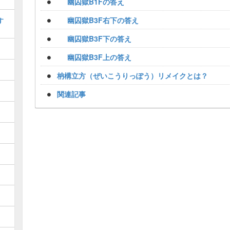
幽囚獄B1Fの答え
幽囚獄B3F右下の答え
す
幽囚獄B3F下の答え
幽囚獄B3F上の答え
枘構立方（ぜいこうりっぽう）リメイクとは？
関連記事