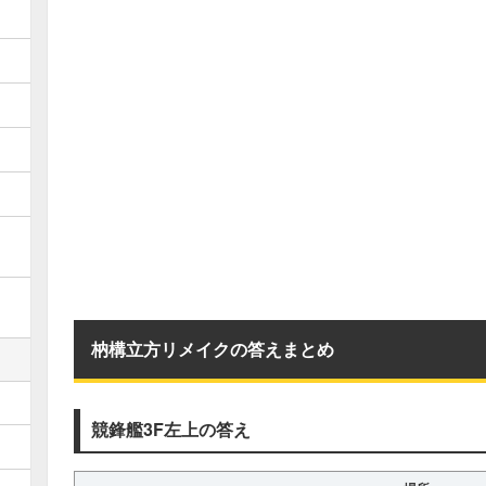
枘構立方リメイクの答えまとめ
競鋒艦3F左上の答え