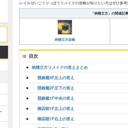
レイルぜいごうりっぽうリメイクの攻略が知りたい方はぜひ参考
「枘構立方」の関連記
枘構立方攻略
目次
枘構立方リメイクの答えまとめ
競鋒艦3F左上の答え
競鋒艦2F左下の答え
競鋒艦1F中央の答え
幽囚獄1F左上の答え
ー
幽囚獄1F右上の答え