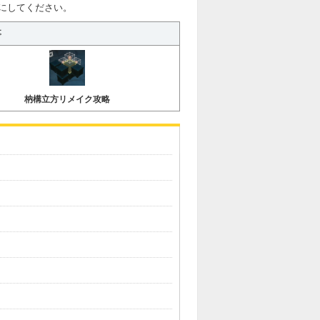
にしてください。
事
枘構立方リメイク攻略