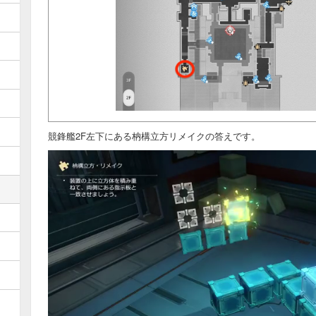
競鋒艦2F左下にある枘構立方リメイクの答えです。