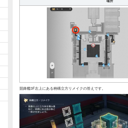
場所
」
競鋒艦3F左上にある枘構立方リメイクの答えです。