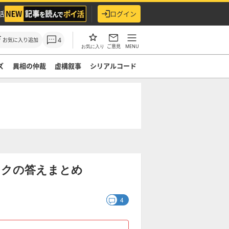
活
ログイン
4
お気に入り追加
ご意見
MENU
お気に入り
ズ
異相の仲裁
虚構叙事
シリアルコード
イクの答えまとめ
4