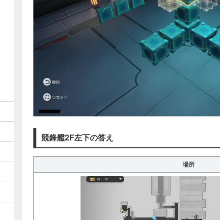
競鋒艦2F左下の答え
場所