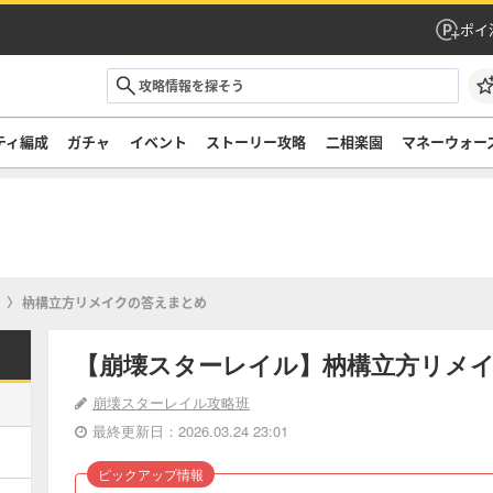
ポイ
ティ編成
ガチャ
イベント
ストーリー攻略
二相楽園
マネーウォー
枘構立方リメイクの答えまとめ
【崩壊スターレイル】枘構立方リメ
崩壊スターレイル攻略班
最終更新日：2026.03.24 23:01
ピックアップ情報