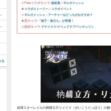
☆Fateコラボキャラ:
／
遠坂凛
ギルガメッシュ
★
／
コラボストーリー
コラボイベント
攻略とおすすめパーティ編成
☆
ギルガメッシュ・アーチャーはどっちがおすすめ？
★新キャラ:
「姫子・旅立ち」が登場！
遺物と評価・パーティ編成
☆復刻キャラ:
/
/
アナイクス
ケリュドラ
アベンチュリン
みる
崩壊スターレイルの枘構立方リメイク（ぜいこうりっぽう）の解