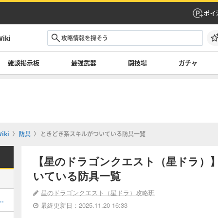
ポイ
ki
雑談掲示板
最強武器
闘技場
ガチャ
ki
防具
ときどき系スキルがついている防具一覧
【星のドラゴンクエスト（星ドラ）】
いている防具一覧
星のドラゴンクエスト（星ドラ）攻略班
てどれを引くべき？｜ガチャ情報一覧
最終更新日：2025.11.20 16:33