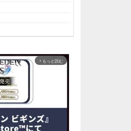
もっと読む
arrow_forward_ios