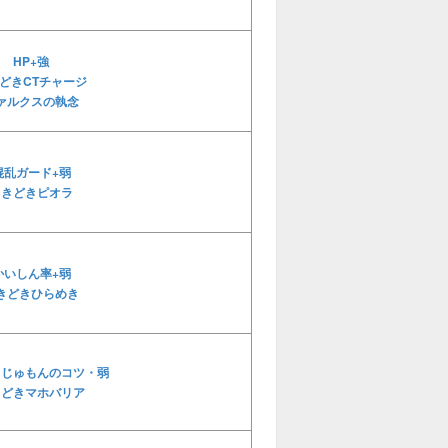
HP+強
どきCTチャージ
ァルクスの執念
混乱ガード+弱
ときどきピオラ
かいしん率+弱
きどきひらめき
きじゅもんのコツ・弱
きどきマホバリア