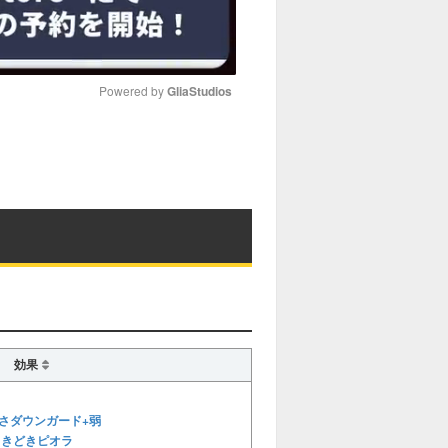
Powered by 
GliaStudios
M
u
t
e
効果
さダウンガード+弱
ときどきピオラ