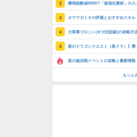
獲得経験値50
2
オウマガトキの評価とおすすめスキル
3
大将軍ゴロニン(ギガ伝説級)の攻略方
4
星のドラゴンクエスト（星
5
星の超決戦イベントの攻略と最新情報
もっと