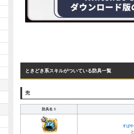
ときどき系スキルがついている防具一覧
兜
防具名
すばや