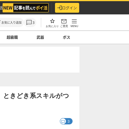
活
ログイン
3
お気に入り追加
ご意見
MENU
お気に入り
超級職
武器
ボス
 ときどき系スキルがつ
3