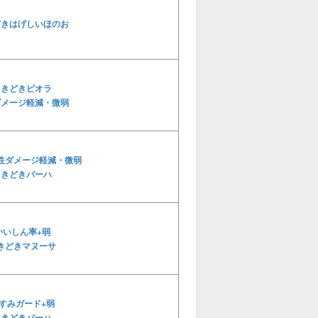
どきはげしいほのお
ときどきピオラ
ダメージ軽減・微弱
性ダメージ軽減・微弱
ときどきバーハ
かいしん率+弱
きどきマヌーサ
すみガード+弱
ときどきバーハ