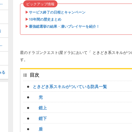
00!?「超強化素材」の入手方法！
ピックアップ情報
▶︎
サービス終了の日程とキャンペーン
▶︎
10年間の歴史まとめ
▶︎
最強総選挙の結果・凄いプレイヤーを紹介！
法
ドラ）】導かれし宝器・ツメの効果と入手方法
星のドラゴンクエスト(星ドラ)において「 ときどき系スキルが
す。
みる
目次
ときどき系スキルがついている防具一覧
兜
鎧上
鎧下
盾