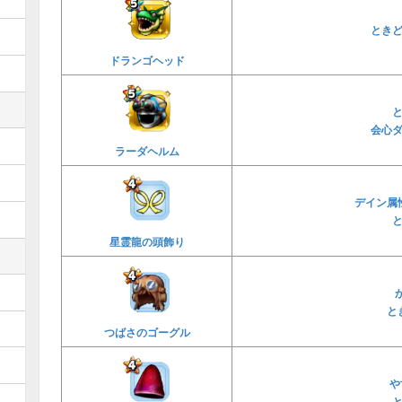
とき
ドランゴヘッド
会心
ラーダヘルム
デイン属
星霊龍の頭飾り
と
つばさのゴーグル
や