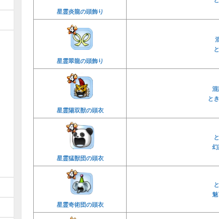
星霊炎龍の頭飾り
星霊翠龍の頭飾り
混
と
星霊陽双獣の頭衣
幻
星霊猛獣団の頭衣
魅
星霊奇術団の頭衣