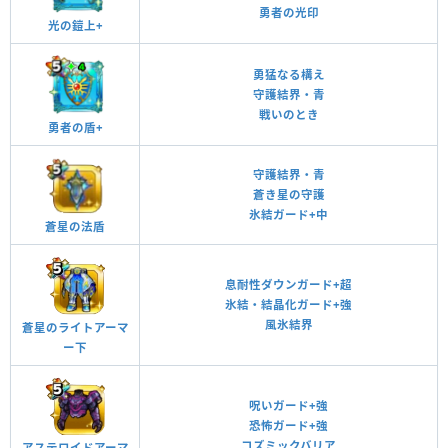
勇者の光印
光の鎧上+
勇猛なる構え
守護結界・青
戦いのとき
勇者の盾+
守護結界・青
蒼き星の守護
氷結ガード+中
蒼星の法盾
息耐性ダウンガード+超
氷結・結晶化ガード+強
風氷結界
蒼星のライトアーマ
ー下
呪いガード+強
恐怖ガード+強
コズミックバリア
アステロイドアーマ