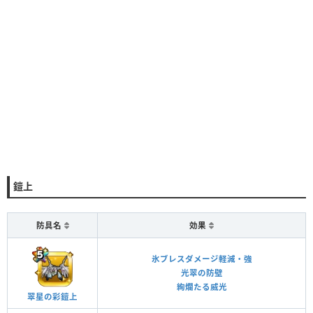
鎧上
防具名
効果
氷ブレスダメージ軽減・強
光翠の防壁
絢爛たる威光
翠星の彩鎧上