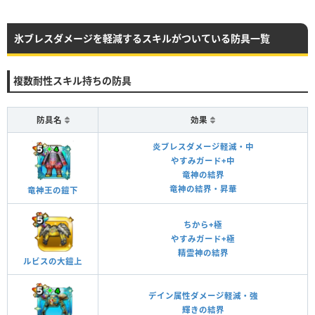
氷ブレスダメージを軽減するスキルがついている防具一覧
複数耐性スキル持ちの防具
防具名
効果
炎ブレスダメージ軽減・中
やすみガード+中
竜神の結界
竜神の結界・昇華
竜神王の鎧下
ちから+極
やすみガード+極
精霊神の結界
ルビスの大鎧上
デイン属性ダメージ軽減・強
輝きの結界