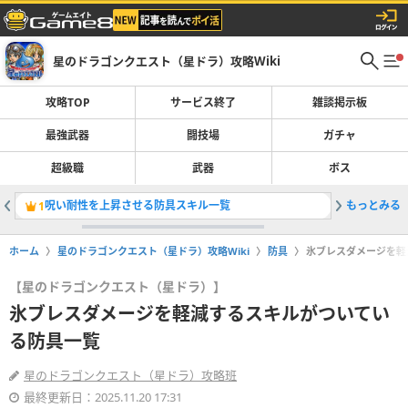
星のドラゴンクエスト（星ドラ）攻略Wiki
攻略TOP
サービス終了
雑談掲示板
最強武器
闘技場
ガチャ
超級職
武器
ボス
呪い耐性を上昇させる防具スキル一覧
もっとみる
闘神のお
1
2
ホーム
星のドラゴンクエスト（星ドラ）攻略Wiki
防具
氷ブレスダメージを軽
【星のドラゴンクエスト（星ドラ）】
氷ブレスダメージを軽減するスキルがついてい
る防具一覧
星のドラゴンクエスト（星ドラ）攻略班
最終更新日：2025.11.20 17:31