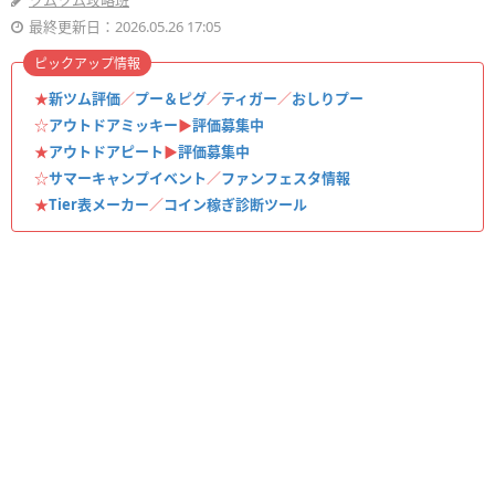
ツムツム攻略班
最終更新日：2026.05.26 17:05
ピックアップ情報
★
新ツム評価
／
プー＆ピグ
／
ティガー
／
おしりプー
☆
アウトドアミッキー
▶︎
評価募集中
★
アウトドアピート
▶︎
評価募集中
☆
サマーキャンプイベント
／
ファンフェスタ情報
★
Tier表メーカー
／
コイン稼ぎ診断ツール