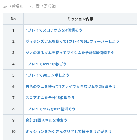
赤→最短ルート、青→寄り道
No.
ミッション内容
1
1プレイでスコアボムを4個消そう
2
ヴィランズツムを使って1プレイで5回フィーバーしよう
3
ツノのあるツムを使ってマイツムを合計330個消そう
4
1プレイで455Exp稼ごう
5
1プレイで90コンボしよう
6
白色のツムを使って1プレイで大きなツムを2個消そう
7
スコアボムを合計15個消そう
8
1プレイでツムを655個消そう
9
合計21回スキルを使おう
10
ミッションをたくさんクリアして様子をうかがおう