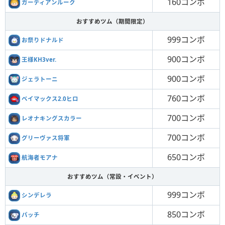
160コンボ
ガーディアンルーク
おすすめツム（期間限定）
999コンボ
お祭りドナルド
900コンボ
王様KH3ver.
900コンボ
ジェラトーニ
760コンボ
ベイマックス2.0ヒロ
700コンボ
レオナキングスカラー
700コンボ
グリーヴァス将軍
650コンボ
航海者モアナ
おすすめツム（常設・イベント）
999コンボ
シンデレラ
850コンボ
パッチ