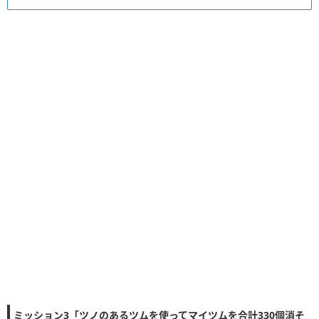
ミッション3「ツノのあるツムを使ってマイツムを合計330個消そ