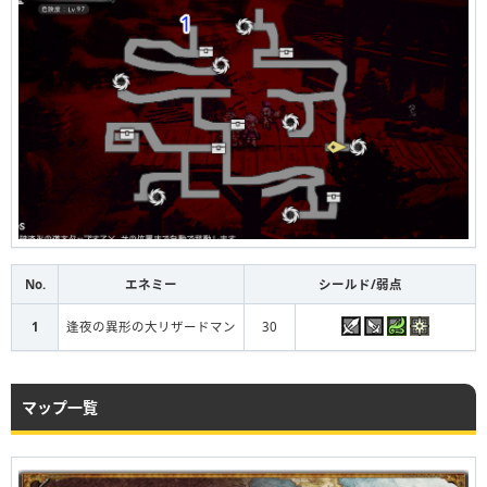
No.
エネミー
シールド/弱点
1
逢夜の異形の大リザードマン
30
マップ一覧