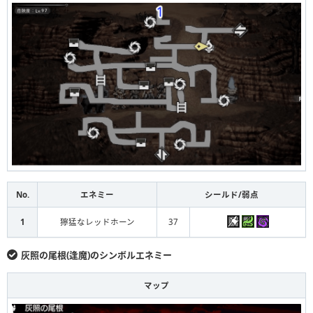
No.
エネミー
シールド/弱点
1
獰猛なレッドホーン
37
灰照の尾根(逢魔)のシンボルエネミー
マップ