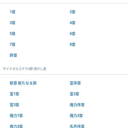
1章
2章
3章
4章
5章
6章
7章
8章
終章
サイドオルステラ3節 授けし者
新章 新たなる旅
富序章
富1章
富2章
富3章
権力序章
権力1章
権力2章
権力3章
名声序章