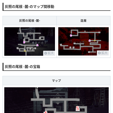
灰照の尾根 -麓-のマップ間移動
灰照の尾根 -麓-
逢魔
拡大
拡大
灰照の尾根 -麓-の宝箱
マップ