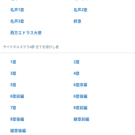
名声1章
名声2章
名声3章
終章
西方エドラス大使
サイドオルステラ4節 全てを授けし者
1章
2章
3章
4章
5章
6章序幕
6章前編
6章後編
7章
8章前編
8章後編
継章前編
継章後編