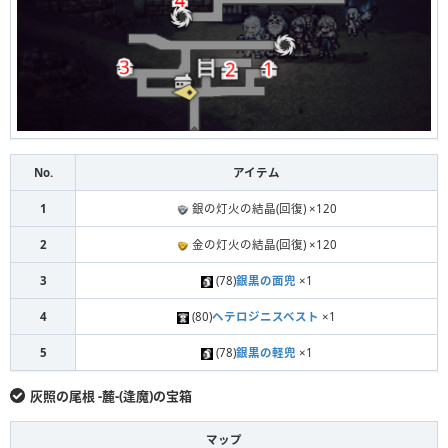
No.
アイテム
1
銀の灯火の結晶(回復) ×120
2
金の灯火の結晶(回復) ×120
3
(78)
銀黒の面兜
×1
4
(80)
ヘテロジニスベスト
×1
5
(78)
銀黒の軽兜
×1
灰照の尾根 -麓-(逢魔)の宝箱
マップ