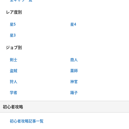
レア度別
星5
星4
星3
ジョブ別
剣士
商人
盗賊
薬師
狩人
神官
学者
踊子
初心者攻略
初心者攻略記事一覧