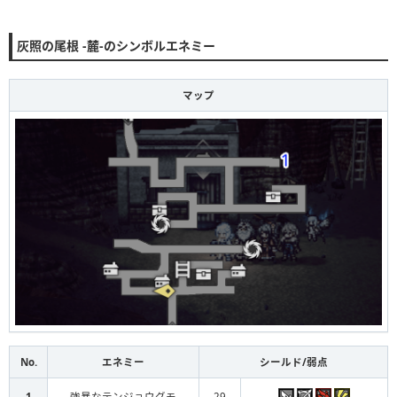
灰照の尾根 -麓-のシンボルエネミー
マップ
No.
エネミー
シールド/弱点
1
強暴なテンジョウグモ
29