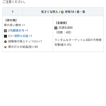
ご注意ください。
1
気さくな狩人 /
所有18 / 昼・夜
【持ち物】
【支援技】
質の良い鹿肉 ×1
四連乱獄射
(78)
銀黒の弓
×1
（回数：4回）
(1)
一流狩人の証
×1
ランダムなターゲットに4回の弓物理
経験値の極上ナッツ(小) ×1
攻撃(威力 85)
銅の灯火の結晶(技) ×80