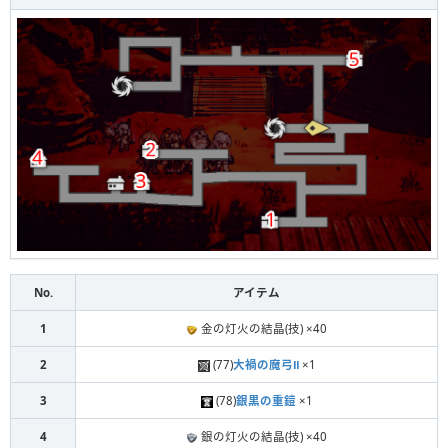
No.
アイテム
1
金の灯火の結晶(技) ×40
2
(77)
大禍の魔弓Ⅱ
×1
3
(78)
銀黒の重鎧
×1
4
銀の灯火の結晶(技) ×40