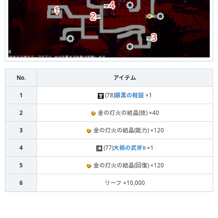
No.
アイテム
1
(78)
銀黒の軽鎧
×1
2
金の灯火の結晶(技) ×40
3
金の灯火の結晶(能力) ×120
4
(77)
大禍の武斧Ⅱ
×1
5
金の灯火の結晶(回復) ×120
6
リーフ ×10,000