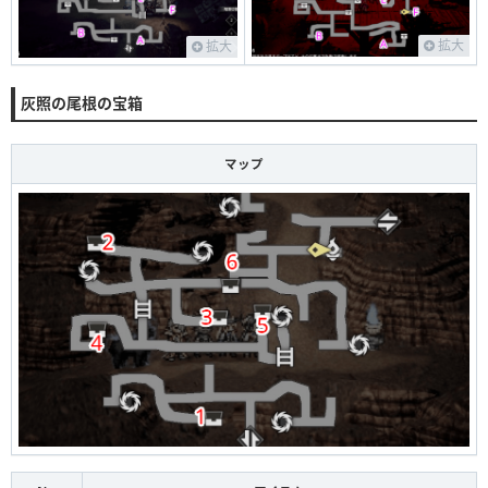
拡大
拡大
灰照の尾根の宝箱
マップ