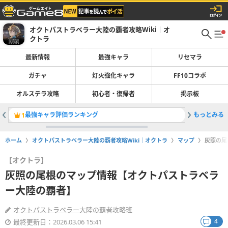
オクトパストラベラー大陸の覇者攻略Wiki｜オ
クトラ
最新情報
最強キャラ
リセマラ
ガチャ
灯火強化キャラ
FF10コラボ
オルステラ攻略
初心者・復帰者
掲示板
最強キャラ評価ランキング
もっとみる
セルクの
1
2
ホーム
オクトパストラベラー大陸の覇者攻略Wiki｜オクトラ
マップ
灰照の尾
【オクトラ】
灰照の尾根のマップ情報【オクトパストラベラ
ー大陸の覇者】
オクトパストラベラー大陸の覇者攻略班
4
最終更新日：2026.03.06 15:41