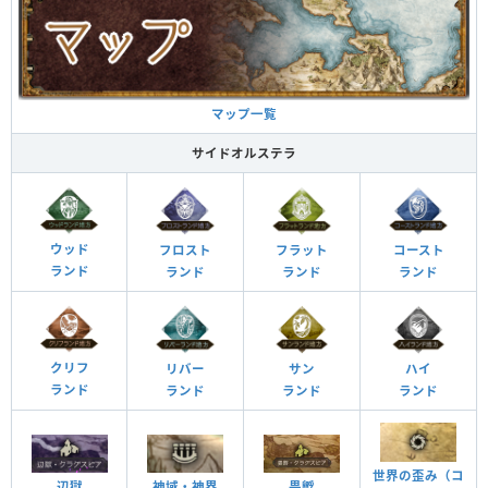
マップ一覧
サイドオルステラ
ウッド
フロスト
フラット
コースト
ランド
ランド
ランド
ランド
クリフ
リバー
サン
ハイ
ランド
ランド
ランド
ランド
世界の歪み（コ
辺獄
神域・神界
畏孵