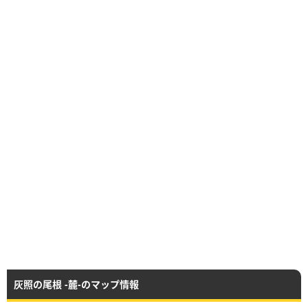
灰照の尾根 -麓-のマップ情報