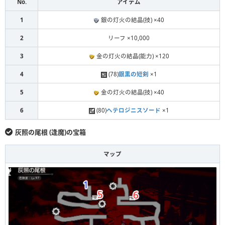
No.
アイテム
1
銀の灯火の結晶(技) ×40
2
リーフ ×10,000
3
金の灯火の結晶(能力) ×120
4
(78)
銀黒の短剣
×1
5
金の灯火の結晶(技) ×40
6
(80)
ヘテロジニスソード
×1
灰照の尾根 (逢魔)の宝箱
マップ