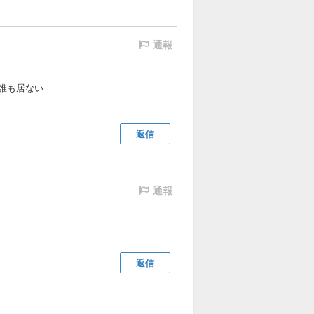
通報
誰も居ない
返信
通報
返信