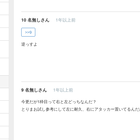
10
名無しさん
1年以上前
>>9
逆っすよ
9
名無しさん
1年以上前
今更だが1枠目って右と左どっちなんだ？
とりまお試し参考にして左に耐久、右にアタッカー置いてるんだ
」