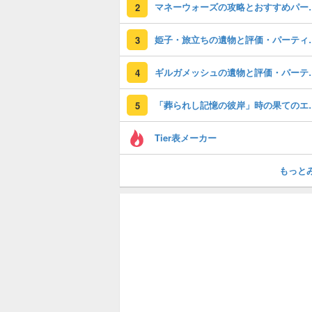
マネーウォーズの
2
姫子・旅立ちの
3
ギルガメッシュ
4
「葬られし記憶の彼岸
5
Tier表メーカー
もっと