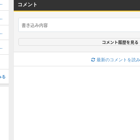
攻略とおすすめパーティ編成
コメント
遺物と評価・パーティ編成
の遺物と評価・パーティ編成
コメント履歴を見る
」時の果てのエンドモと虫鳴秘話の攻略
最新のコメントを読
みる