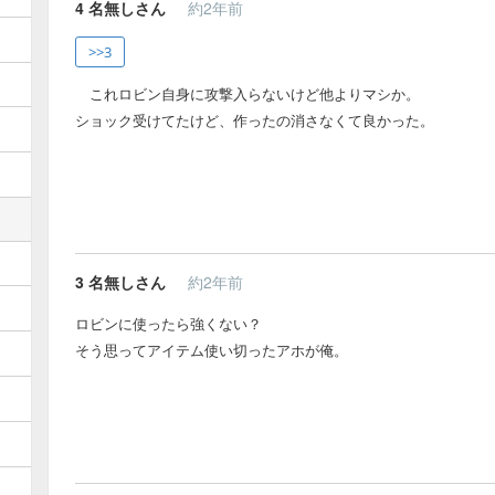
4
名無しさん
約2年前
>>3
これロビン自身に攻撃入らないけど他よりマシか。
ショック受けてたけど、作ったの消さなくて良かった。
3
名無しさん
約2年前
ロビンに使ったら強くない？
そう思ってアイテム使い切ったアホが俺。