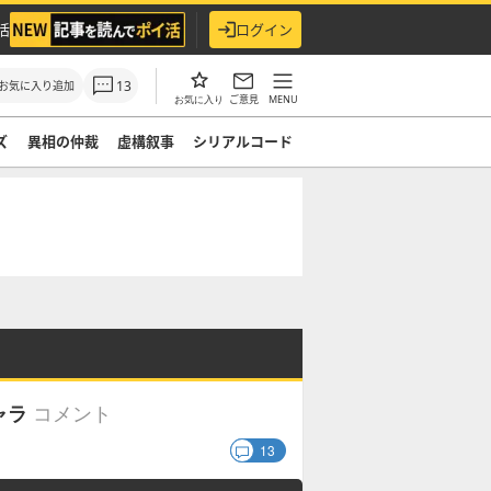
活
ログイン
13
お気に入り追加
ご意見
MENU
お気に入り
ズ
異相の仲裁
虚構叙事
シリアルコード
コメント
ャラ
13