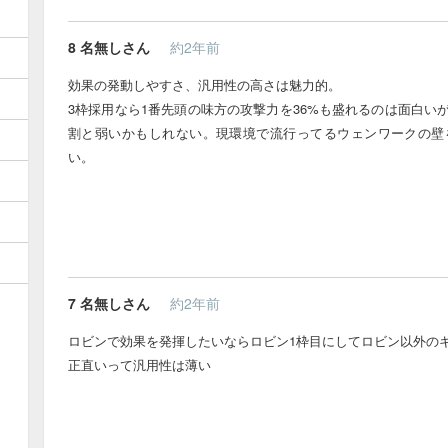
8
名無しさん
約2年前
効果の発動しやすさ、汎用性の高さは魅力的。
3枠採用なら1番先頭の味方の攻撃力を36%も盛れるのは面白い
割と弱いかもしれない。現環境で流行ってるウェンワークの壁
い。
7
名無しさん
約2年前
ロビンで効果を発揮したいならロビン1枠目にしてロビン以外の
正直いって汎用性は薄い