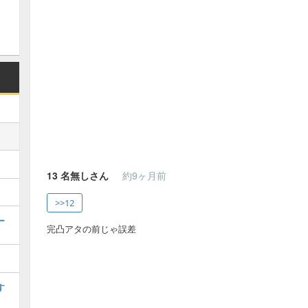
13
名無しさん
約9ヶ月前
>>12
ー
完凸アタの前じゃ誤差
す