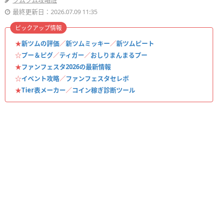
ツムツム攻略班
最終更新日：2026.07.09 11:35
ピックアップ情報
★
新ツムの評価
／
新ツムミッキー
／
新ツムピート
☆
プー＆ピグ
／
ティガー
／
おしりまんまるプー
★
ファンフェスタ2026の最新情報
☆
イベント攻略
／
ファンフェスタセレボ
★
Tier表メーカー
／
コイン稼ぎ診断ツール