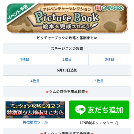
ピクチャーブックの攻略と報酬まとめ
ステージごとの攻略
1枚目
2枚目
3枚目
6月10日追加
4枚目
5枚目
★
ツムの特徴を簡単検索
★
特徴検索ツール
LINE@
(ボタンをタップ)
★
ミッション攻略おすすめ記事
★