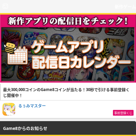
新作ゲーム
最大300,000コインのGame8コインが当たる！30秒で引ける事前登録く
じ開催中！
るぅみマスター
事前登録くじ
Game8からのお知らせ