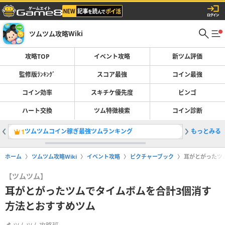
ツムツム攻略Wiki
攻略TOP
イベント攻略
新ツム評価
監修版ﾗﾝｷﾝｸﾞ
スコア最強
コイン最強
コイン効率
スキチケ優先度
ビンゴ
ハート交換
ツム特徴検索
コイン診断
ツムツムコイン稼ぎ最強ツムランキング
もっとみる
2026
1
2
ホーム
ツムツム攻略Wiki
イベント攻略
ピクチャーブック
耳がとがったツ
【ツムツム】
耳がとがったツムでタイムボムを合計3個消す
方法とおすすめツム