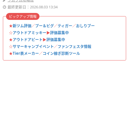
ツムツム攻略班
最終更新日：2026.08.03 13:34
ピックアップ情報
★
新ツム評価
／
プー＆ピグ
／
ティガー
／
おしりプー
☆
アウトドアミッキー
▶︎
評価募集中
★
アウトドアピート
▶︎
評価募集中
☆
サマーキャンプイベント
／
ファンフェスタ情報
★
Tier表メーカー
／
コイン稼ぎ診断ツール