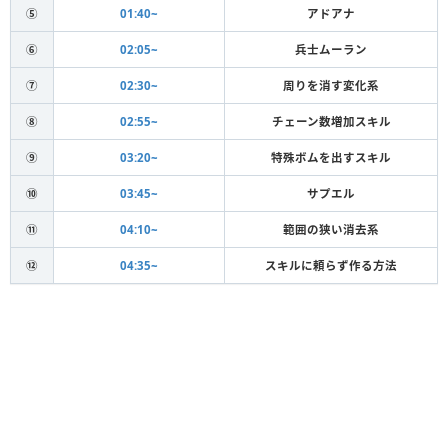
⑤
01:40~
アドアナ
⑥
02:05~
兵士ムーラン
⑦
02:30~
周りを消す変化系
⑧
02:55~
チェーン数増加スキル
⑨
03:20~
特殊ボムを出すスキル
⑩
03:45~
サプエル
⑪
04:10~
範囲の狭い消去系
⑫
04:35~
スキルに頼らず作る方法