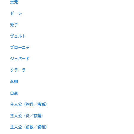
景元
ゼーレ
姫子
ヴェルト
ブローニャ
ジェパード
クラーラ
彦卿
白露
主人公（物理／壊滅）
主人公（炎／存護）
主人公（虚数／調和）