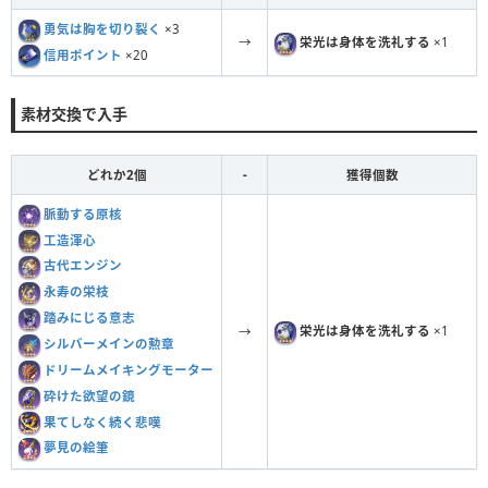
勇気は胸を切り裂く
×3
→
栄光は身体を洗礼する
×1
信用ポイント
×20
素材交換で入手
どれか2個
-
獲得個数
脈動する原核
工造渾心
古代エンジン
永寿の栄枝
踏みにじる意志
栄光は身体を洗礼する
×1
→
シルバーメインの勲章
ドリームメイキングモーター
砕けた欲望の鏡
果てしなく続く悲嘆
夢見の絵筆