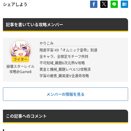
シェアしよう
記事を書いている攻略メンバー
やりこみ
階差宇宙-X9「オムニック皇帝」到達
全キャラ、全限定モチーフ所持
ライター
不可知域_難題6次元界Ⅳ攻略
崩壊スターレイル
黄金と機械_難題レベル12攻略済
攻略@Game8
宇宙の蝗害_難易度Ⅴ全運命攻略
メンバーの情報を見る
この記事へのコメント