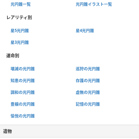
光円錐一覧
光円錐イラスト一覧
レアリティ別
星5光円錐
星4光円錐
星3光円錐
運命別
壊滅の光円錐
巡狩の光円錐
知恵の光円錐
存護の光円錐
調和の光円錐
虚無の光円錐
豊穣の光円錐
記憶の光円錐
愉悦の光円錐
遺物