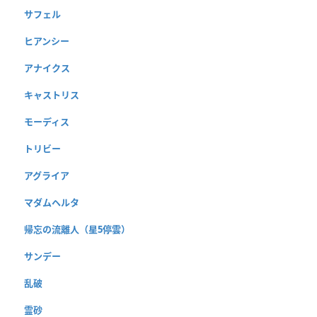
サフェル
ヒアンシー
アナイクス
キャストリス
モーディス
トリビー
アグライア
マダムヘルタ
帰忘の流離人（星5停雲）
サンデー
乱破
霊砂