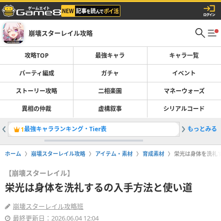
崩壊スターレイル攻略
攻略TOP
最強キャラ
キャラ一覧
パーティ編成
ガチャ
イベント
ストーリー攻略
二相楽園
マネーウォーズ
異相の仲裁
虚構叙事
シリアルコード
最強キャラランキング・Tier表
もっとみる
1
2
ホーム
崩壊スターレイル攻略
アイテム・素材
育成素材
栄光は身体を洗礼
【崩壊スターレイル】
栄光は身体を洗礼するの入手方法と使い道
崩壊スターレイル攻略班
最終更新日：2026.06.04 12:04