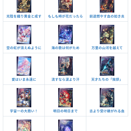
光陰を織り黄金と成す
もしも時が花だったら
前途燃やす血の如き炎
空の虹が消えぬように
海の歌は何がため
万里の山河を越えて
愛はいま永遠に
流すなら涙より汗
天才たちの「挨拶」
宇宙一の大商い！
明日の明日まで
古より受け継がれる血