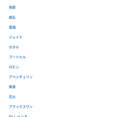
飛霄
椒丘
雲璃
ジェイド
ホタル
ブートヒル
ロビン
アベンチュリン
黄泉
花火
ブラックスワン
Dr.レイシオ