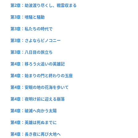
第2章：劫波渡り尽くし、戦雲収まる
第3章：喧騒と騒動
第3章：私たちの時代で
第3章：さよならピノコニー
第3章：八日目の旅立ち
第4章：移ろう火追いの英雄記
第4章：始まりの門と終わりの玉座
第4章：安眠の地の花海を歩いて
第4章：夜明け前に迎える崩落
第4章：破滅へ向かう太陽
第4章：英雄は死ぬまでに
第4章：長き夜に再び大地へ