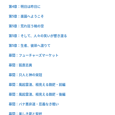
第4章：明日は昨日に
第5章：楽園へようこそ
第5章：荒れ狂う暁の空
第5章：そして、人々の笑いが響き渡る
第5章：生者、彼岸へ渡りて
幕間：フューチャーズマーケット
幕間：狐斎志異
幕間：只人と神の栄冠
幕間：風起雲湧、相見える鋒鋩・前編
幕間：風起雲湧、相見える鋒鋩・後編
幕間：バナ悪非道・忍義なき戦い
幕間：美しき夢と聖杯