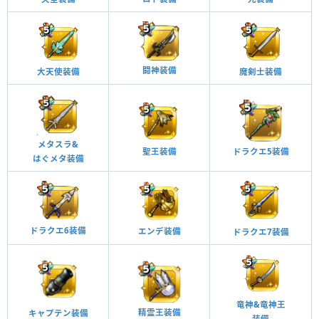
闘神装備
大天使装備
魔剣士装備
メタスラ&
ドラクエ5装備
聖王装備
はぐメタ装備
ドラクエ6装備
エンデ装備
ドラクエ7装備
竜神&竜神王
精霊王装備
キャプテン装備
装備