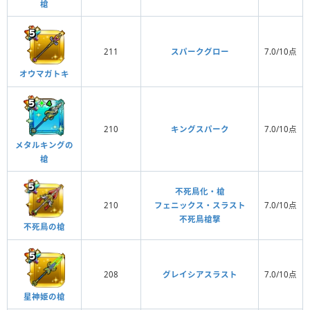
槍
211
スパークグロー
7.0/10点
オウマガトキ
210
キングスパーク
7.0/10点
メタルキングの
槍
不死鳥化・槍
210
フェニックス・スラスト
7.0/10点
不死鳥槍撃
不死鳥の槍
208
グレイシアスラスト
7.0/10点
星神姫の槍