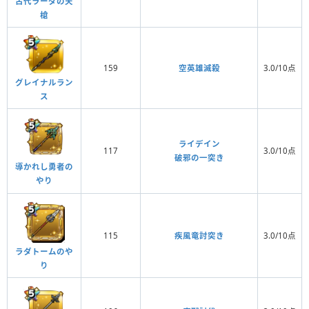
古代ラーダの天
槍
159
空英雄滅殺
3.0/10点
グレイナルラン
ス
ライデイン
117
3.0/10点
破邪の一突き
導かれし勇者の
やり
115
疾風竜討突き
3.0/10点
ラダトームのや
り