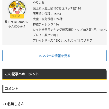
やりこみ
魔王＆大魔王級100討伐バッチ数116
魔王級討伐種：154体
ライター
大魔王級討伐種：24体
星ドラ@Game8に
神様チャレンジ：完
ゃんにゃん♪
レイド全国ランキング最高順位トップ10入賞3回、100位
プレイ日数 2000日
プレイシリーズ：DQナンバリング全てクリア
メンバーの情報を見る
この記事へのコメント
コメント
21
名無しさん