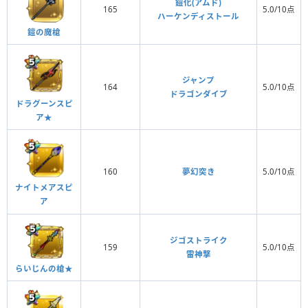
鎧化(アムド)
165
5.0/10点
ハーケンディストール
鎧の魔槍
ジャンプ
164
5.0/10点
ドラゴンダイブ
ドラグーンスピ
ア★
160
夢幻突き
5.0/10点
ナイトメアスピ
ア
ジゴストライク
159
5.0/10点
雷神撃
らいじんの槍★