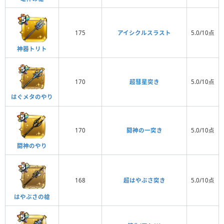
175
アイシクルスラスト
5.0/10点
神器トリト
170
超彗星突き
5.0/10点
はぐメタのやり
170
闘神の一突き
5.0/10点
闘神のやり
168
超はやぶさ突き
5.0/10点
はやぶさの槍