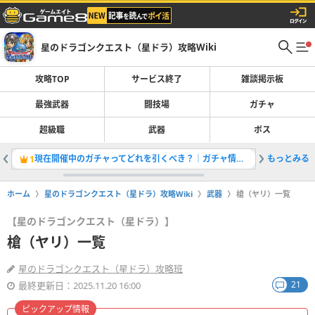
星のドラゴンクエスト（星ドラ）攻略Wiki
攻略TOP
サービス終了
雑談掲示板
最強武器
闘技場
ガチャ
超級職
武器
ボス
現在開催中のガチャってどれを引くべき？｜ガチャ情報一覧
もっとみる
最強武器
1
2
ホーム
星のドラゴンクエスト（星ドラ）攻略Wiki
武器
槍（ヤリ）一覧
【星のドラゴンクエスト（星ドラ）】
槍（ヤリ）一覧
星のドラゴンクエスト（星ドラ）攻略班
21
最終更新日：2025.11.20 16:00
ピックアップ情報