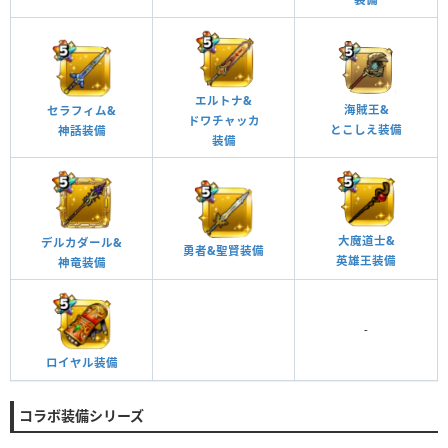
エルトナ&
海賊王&
セラフィム&
ドワチャッカ
とこしえ装備
神話装備
装備
大魔道士&
デルカダール&
勇者&聖賢装備
英雄王装備
神竜装備
-
ロイヤル装備
コラボ装備シリーズ