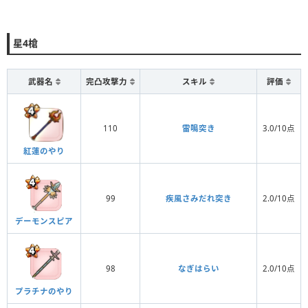
星4槍
武器名
完凸攻撃力
スキル
評価
110
雷鳴突き
3.0/10点
紅蓮のやり
99
疾風さみだれ突き
2.0/10点
デーモンスピア
98
なぎはらい
2.0/10点
プラチナのやり