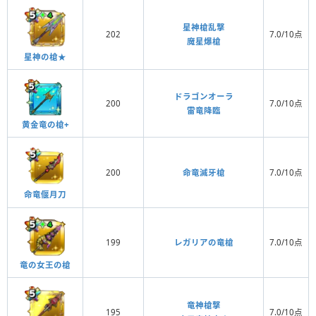
星神槍乱撃
202
7.0/10点
魔星爆槍
星神の槍★
ドラゴンオーラ
200
7.0/10点
雷竜降臨
黄金竜の槍+
200
命竜滅牙槍
7.0/10点
命竜偃月刀
199
レガリアの竜槍
7.0/10点
竜の女王の槍
竜神槍撃
195
7.0/10点