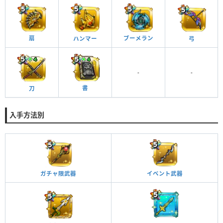
扇
ブーメラン
弓
ハンマー
-
-
書
刀
入手方法別
ガチャ限武器
イベント武器