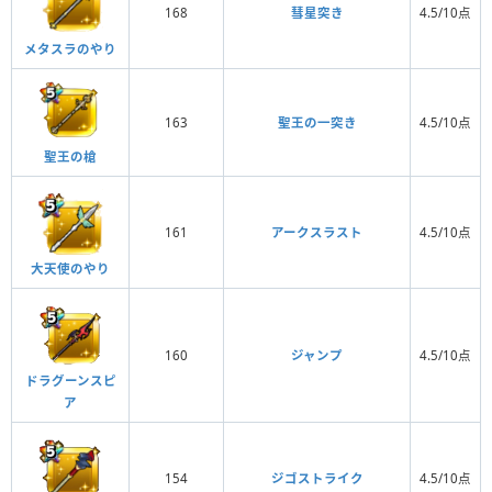
168
彗星突き
4.5/10点
メタスラのやり
163
聖王の一突き
4.5/10点
聖王の槍
161
アークスラスト
4.5/10点
大天使のやり
160
ジャンプ
4.5/10点
ドラグーンスピ
ア
154
ジゴストライク
4.5/10点