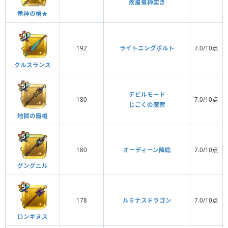
疾風竜神突き
竜神の槍★
192
ライトニングボルト
7.0/10点
クルスランス
デビルモード
180
7.0/10点
じごくの魔葬
地獄の魔槍
180
オーディーン降臨
7.0/10点
グングニル
178
ルミナスドラゴン
7.0/10点
ロンギヌス