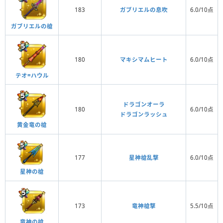
183
ガブリエルの息吹
6.0/10点
ガブリエルの槍
180
マキシマムヒート
6.0/10点
テオ=ハウル
ドラゴンオーラ
180
6.0/10点
ドラゴンラッシュ
黄金竜の槍
177
星神槍乱撃
6.0/10点
星神の槍
173
竜神槍撃
5.5/10点
竜神の槍