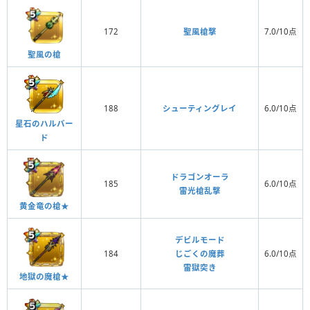
172
聖風槍撃
7.0/10点
聖風の槍
188
シューティングレイ
6.0/10点
星石のハルバー
ド
ドラゴンオーラ
185
6.0/10点
雷光槍乱撃
黄金竜の槍★
デビルモード
184
じごくの魔葬
6.0/10点
雷獄突き
地獄の魔槍★