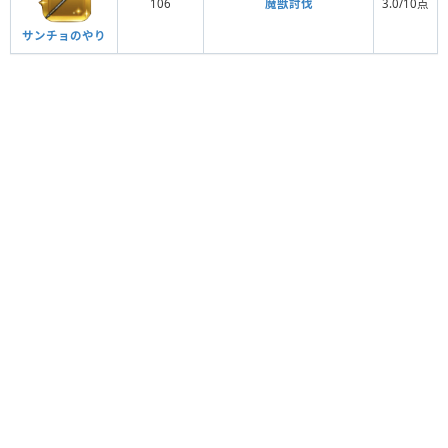
106
魔獣討伐
3.0/10点
サンチョのやり