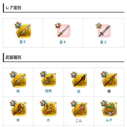
レア度別
星５
星４
星３
武器種別
短剣
剣
槍
杖
ムチ
爪
斧
こん