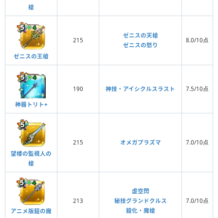
槍
ゼニスの天槍
215
8.0/10点
ゼニスの怒り
ゼニスの王槍
190
神技・アイシクルスラスト
7.5/10点
神器トリト+
215
オメガプラズマ
7.0/10点
望楼の監視人の
槍
虚空閃
213
秘技グランドクルス
7.0/10点
鎧化・魔槍
アニメ版鎧の魔