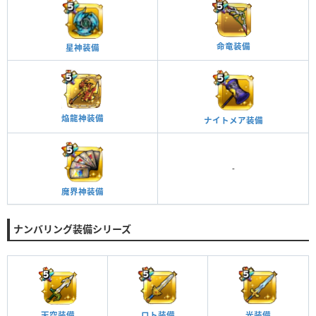
命竜装備
星神装備
焔龍神装備
ナイトメア装備
-
魔界神装備
ナンバリング装備シリーズ
天空装備
ロト装備
光装備