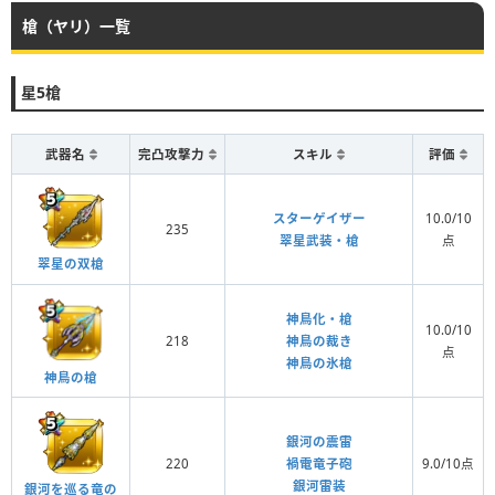
槍（ヤリ）一覧
星5槍
武器名
完凸攻撃力
スキル
評価
スターゲイザー
10.0/10
235
翠星武装・槍
点
翠星の双槍
神鳥化・槍
10.0/10
218
神鳥の裁き
点
神鳥の氷槍
神鳥の槍
銀河の震雷
220
禍電竜子砲
9.0/10点
銀河雷装
銀河を巡る竜の