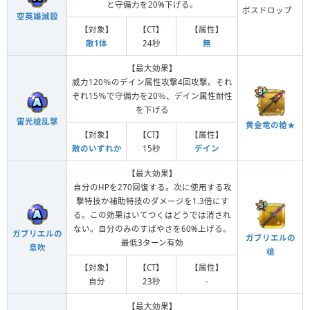
と守備力を20%下げる。
ボスドロップ
空英雄滅殺
【対象】
【CT】
【属性】
敵1体
24秒
無
【最大効果】
威力120％のデイン属性攻撃4回攻撃。それ
ぞれ15％で守備力を20％、デイン属性耐性
を下げる
雷光槍乱撃
黄金竜の槍★
【対象】
【CT】
【属性】
敵のいずれか
15秒
デイン
【最大効果】
自分のHPを270回復する。次に使用する攻
撃特技か補助特技のダメージを1.3倍にす
る。この効果はいてつくはどうでは消され
ない。自分のみのすばやさを60%上げる。
ガブリエルの
ガブリエルの
最低3ターン有効
息吹
槍
【対象】
【CT】
【属性】
自分
23秒
-
【最大効果】