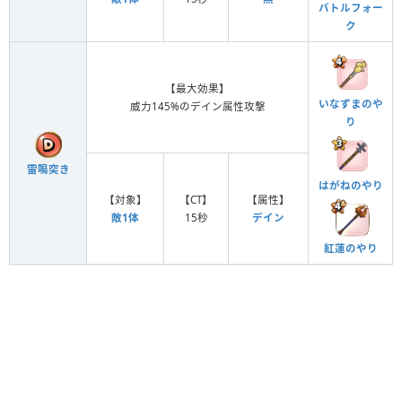
バトルフォー
ク
【最大効果】
いなずまのや
威力145%のデイン属性攻撃
り
雷鳴突き
はがねのやり
【対象】
【CT】
【属性】
敵1体
15秒
デイン
紅蓮のやり