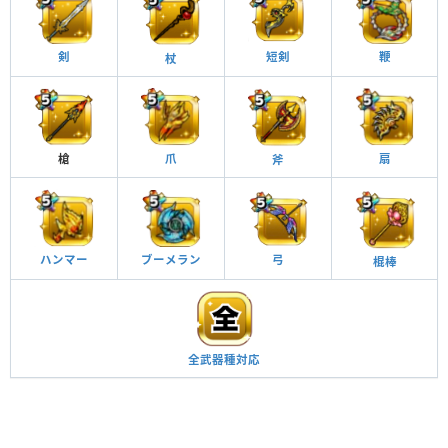
短剣
鞭
剣
杖
槍
扇
爪
斧
ブーメラン
弓
ハンマー
棍棒
全武器種対応