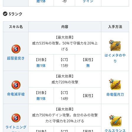
敵1体
-秒
デイン
Sランク
スキル名
内容
入手方法
【最大効果】
威力535%の攻撃。50%で守備力を20%上
げる
はぐメタのや
超彗星突き
【対象】
【CT】
【属性】
り
敵1体
15秒
無
【最大効果】
威力720%の攻撃
【対象】
【CT】
命竜滅牙槍
命竜偃月刀
【属性】
敵1体
14秒
【最大効果】
威力750%のデイン攻撃。自分のみの攻撃
力と守備力を20%上げる
ライトニング
クルスランス
【対象】
【CT】
【属性】