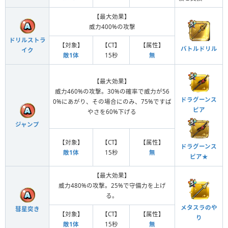
【最大効果】
威力400%の攻撃
ドリルストラ
【対象】
【CT】
【属性】
バトルドリル
イク
敵1体
15秒
無
【最大効果】
威力460%の攻撃。30%の確率で威力が56
ドラグーンス
0%にあがり、その場合にのみ、75%ですば
ピア
やさを60%下げる
ジャンプ
【対象】
【CT】
【属性】
ドラグーンス
敵1体
15秒
無
ピア★
【最大効果】
威力480%の攻撃。25%で守備力を上げ
る。
メタスラのや
彗星突き
【対象】
【CT】
【属性】
り
敵1体
15秒
無