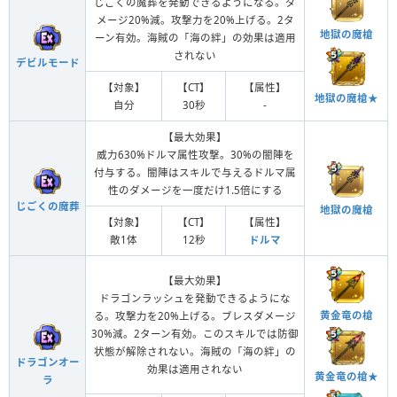
じごくの魔葬を発動できるようになる。ダ
メージ20%減。攻撃力を20%上げる。2タ
地獄の魔槍
ーン有効。海賊の「海の絆」の効果は適用
されない
デビルモード
【対象】
【CT】
【属性】
地獄の魔槍★
自分
30秒
-
【最大効果】
威力630%ドルマ属性攻撃。30%の闇陣を
付与する。闇陣はスキルで与えるドルマ属
性のダメージを一度だけ1.5倍にする
じごくの魔葬
地獄の魔槍
【対象】
【CT】
【属性】
敵1体
12秒
ドルマ
【最大効果】
ドラゴンラッシュを発動できるようにな
黄金竜の槍
る。攻撃力を20%上げる。ブレスダメージ
30%減。2ターン有効。このスキルでは防御
状態が解除されない。海賊の「海の絆」の
ドラゴンオー
効果は適用されない
黄金竜の槍★
ラ