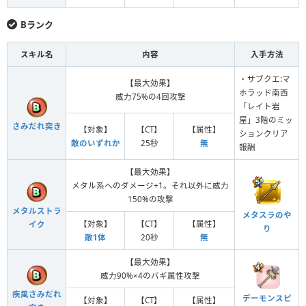
Bランク
スキル名
内容
入手方法
・サブクエ:マ
【最大効果】
ホラッド南西
威力75%の4回攻撃
「レイト岩
屋」3階のミッ
さみだれ突き
【対象】
【CT】
【属性】
ションクリア
敵のいずれか
25秒
無
報酬
【最大効果】
メタル系へのダメージ+1。それ以外に威力
150%の攻撃
メタルストラ
メタスラのや
【対象】
【CT】
【属性】
イク
り
敵1体
20秒
無
【最大効果】
威力90%×4のバギ属性攻撃
疾風さみだれ
デーモンスピ
【対象】
【CT】
【属性】