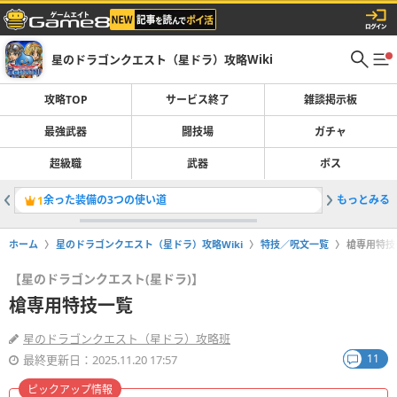
星のドラゴンクエスト（星ドラ）攻略Wiki
攻略TOP
サービス終了
雑談掲示板
最強武器
闘技場
ガチャ
超級職
武器
ボス
余った装備の3つの使い道
もっとみる
すばやさ
1
2
ホーム
星のドラゴンクエスト（星ドラ）攻略Wiki
特技／呪文一覧
槍専用特技
【星のドラゴンクエスト(星ドラ)】
槍専用特技一覧
星のドラゴンクエスト（星ドラ）攻略班
11
最終更新日：2025.11.20 17:57
ピックアップ情報