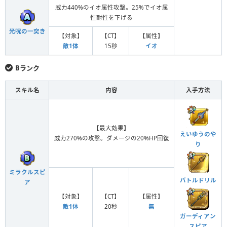
威力440%のイオ属性攻撃。25%でイオ属
性耐性を下げる
光呪の一突き
【対象】
【CT】
【属性】
敵1体
15秒
イオ
Bランク
スキル名
内容
入手方法
【最大効果】
えいゆうのや
威力270%の攻撃。ダメージの20%HP回復
り
ミラクルスピ
バトルドリル
ア
【対象】
【CT】
【属性】
敵1体
20秒
無
ガーディアン
スピア