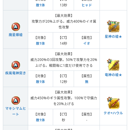
敵1体
13秒
ヒャド
【最大効果】
攻撃力が20%上がる。威力400%のイオ属
性攻撃
魔星爆槍
星神の槍★
【対象】
【CT】
【属性】
敵1体
14秒
イオ
【最大効果】
威力200%の3回攻撃。50%で攻撃力を20%
上げる。戦闘毎に1度だけ使用できる
疾風竜神突き
竜神の槍★
【対象】
【CT】
【属性】
敵1体
12秒
無
【最大効果】
威力450%のギラ属性攻撃。100%で守備力
を20%上げる
マキシマムヒ
テオ=ハウル
【対象】
【CT】
【属性】
ート
敵1体
秒
-