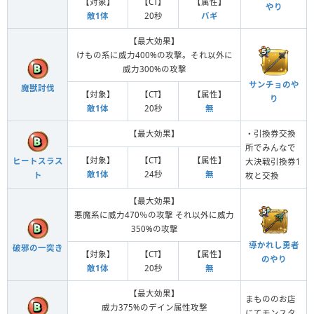
【対象】
【CT】
【属性】
やり
敵1体
20秒
バギ
【最大効果】
けもの系に威力400%の攻撃。それ以外に
威力300%の攻撃
サンチョのや
魔獣討伐
【対象】
【CT】
【属性】
り
敵1体
20秒
無
【最大効果】
・引換券交換
所でみんなで
【対象】
【CT】
【属性】
ヒートスラス
大決戦引換券1
敵1体
24秒
無
ト
枚と交換
【最大効果】
悪魔系に威力470％の攻撃 それ以外に威力
350%の攻撃
導かれし勇者
破邪の一突き
【対象】
【CT】
【属性】
のやり
敵1体
20秒
無
【最大効果】
まもののお店
威力375%のデイン属性攻撃
にてモンスタ