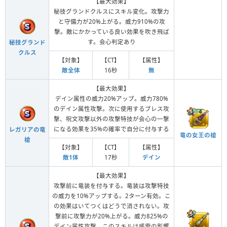
【最大効果】
秘技グランドクルスにスキル変化。攻撃力
と守備力が20%上がる。威力910%の攻
撃。敵にかかっている良い効果を吹き飛ば
す。会心判定あり
秘技グランド
クルス
【対象】
【CT】
【属性】
敵全体
16秒
無
【最大効果】
デイン属性の威力20%アップ。威力780%
のデイン属性攻撃。次に使用するブレス攻
撃、呪文攻撃以外の攻撃特技が会心の一撃
になる効果を35%の確率で自分に付与する
レガリアの竜
竜の女王の槍
槍
【対象】
【CT】
【属性】
敵1体
17秒
デイン
【最大効果】
攻撃前に竜装を付与する。竜装は攻撃特技
の威力を10%アップする。2ターン有効。こ
の効果はいてつくはどうで消されない。攻
撃前に攻撃力が20%上がる。威力825%の
デイン属性攻撃。このスキルは感電の影響