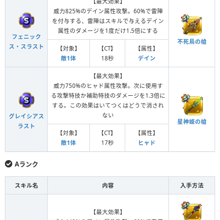
【最大効果】
威力825%のデイン属性攻撃。60%で雷陣
を付与する、雷陣はスキルで与えるデイン
属性のダメージを1度だけ1.5倍にする
フェニック
不死鳥の槍
ス・スラスト
【対象】
【CT】
【属性】
敵1体
18秒
デイン
【最大効果】
威力750%のヒャド属性攻撃。次に使用す
る攻撃特技か補助特技のダメージを1.3倍に
する。この効果はいてつくはどうで消され
ない
グレイシアス
星神姫の槍
ラスト
【対象】
【CT】
【属性】
敵1体
17秒
ヒャド
Aランク
スキル名
内容
入手方法
【最大効果】