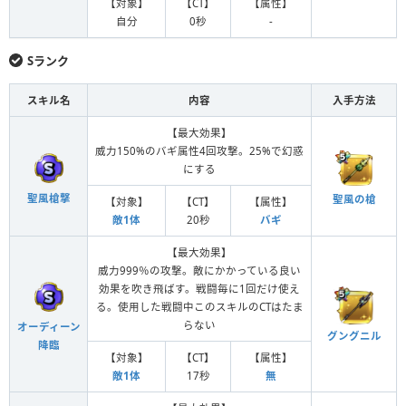
【対象】
【CT】
【属性】
自分
0秒
-
Sランク
スキル名
内容
入手方法
【最大効果】
威力150%のバギ属性4回攻撃。25%で幻惑
にする
聖風槍撃
聖風の槍
【対象】
【CT】
【属性】
敵1体
20秒
バギ
【最大効果】
威力999％の攻撃。敵にかかっている良い
効果を吹き飛ばす。戦闘毎に1回だけ使え
る。使用した戦闘中このスキルのCTはたま
らない
オーディーン
グングニル
降臨
【対象】
【CT】
【属性】
敵1体
17秒
無