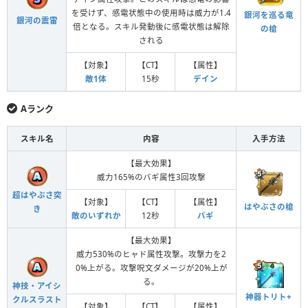
を受けず、感電状態中の使用時は威力が1.4
銀河を巡る竜
銀河の震雷
倍となる。スキル発動後に感電状態は解除
の槍
される
【対象】
【CT】
【属性】
敵1体
15秒
デイン
Aランク
スキル名
内容
入手方法
【最大効果】
威力165%のバギ属性3回攻撃
超はやぶさ突
【対象】
【CT】
【属性】
はやぶさの槍
き
敵のいずれか
12秒
バギ
【最大効果】
威力530%のヒャド属性攻撃。攻撃力を2
0%上がる。攻撃呪文ダメージが20%上が
る。
神技・アイシ
神器トリト+
クルスラスト
【対象】
【CT】
【属性】