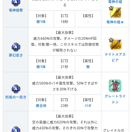
竜神の槍
る
竜神槍撃
【対象】
【CT】
【属性】
敵1体
18秒
-
竜神の槍★
【最大効果】
威力440%の攻撃。ダメージの20%HP回
復。対象:敵一体。このスキルでは防御状態
が解除されない
ナイトメアス
夢幻突き
ピア
【対象】
【CT】
【属性】
敵1体
21秒
無
【最大効果】
威力500%のバギ属性攻撃。50%ですばや
さを30%下げる
グレートライ
烈風の一突き
【対象】
【CT】
【属性】
ドン
敵全体
23秒
バギ
【最大効果】
空の英雄に威力620%の攻撃。それ以外に
威力430%の攻撃。それぞれ30%で攻撃力
グレイナルの