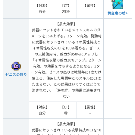
【対象】
【CT】
【属性】
自分
25秒
-
黄金竜の槍+
【最大効果】
武器にセットされているメインスキルのダ
メージを35%上げる。3ターン有効。発動時
に武器にセットされているイオ属性特技と
イオ属性呪文のCTを100%溜める。ゼニス
の天槍使用時、威力が850%にアップし
「イオ属性攻撃の威力20%アップ。2ターン
有効」の効果を付与するようになる。3タ
ーン有効。ゼニスの怒りは戦闘毎に1度だけ
ゼニスの怒り
使える。使用した戦闘中このスキルにCTは
たまらない。この効果はいてつくはどうで
消されない。「海の絆」の効果は適用され
ない
【対象】
【CT】
【属性】
自分
秒
-
【最大効果】
武器にセットされている攻撃特技のCTを10