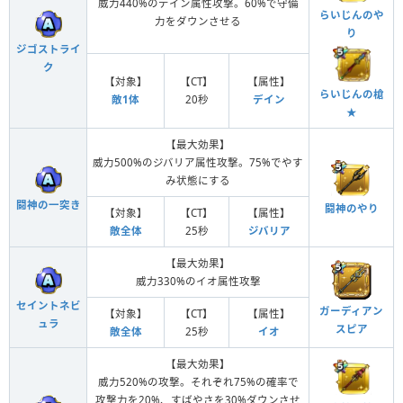
威力440%のデイン属性攻撃。60%で守備
らいじんのや
力をダウンさせる
り
ジゴストライ
ク
【対象】
【CT】
【属性】
らいじんの槍
敵1体
20秒
デイン
★
【最大効果】
威力500%のジバリア属性攻撃。75%でやす
み状態にする
闘神の一突き
闘神のやり
【対象】
【CT】
【属性】
敵全体
25秒
ジバリア
【最大効果】
威力330%のイオ属性攻撃
セイントネビ
ガーディアン
【対象】
【CT】
【属性】
ュラ
スピア
敵全体
25秒
イオ
【最大効果】
威力520%の攻撃。それぞれ75%の確率で
攻撃力を20%、すばやさを30%ダウンさせ