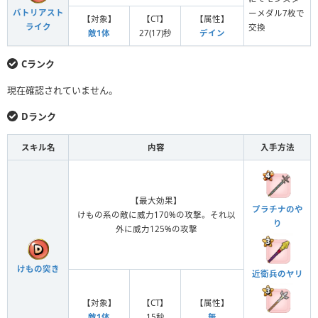
バトリアスト
ーメダル7枚で
【対象】
【CT】
【属性】
ライク
交換
敵1体
27(17)秒
デイン
Cランク
現在確認されていません。
Dランク
スキル名
内容
入手方法
【最大効果】
プラチナのや
けもの系の敵に威力170%の攻撃。それ以
り
外に威力125%の攻撃
けもの突き
近衛兵のヤリ
【対象】
【CT】
【属性】
敵1体
15秒
無