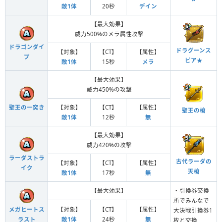
敵1体
20秒
デイン
【最大効果】
威力500%のメラ属性攻撃
ドラゴンダイ
ドラグーンス
【対象】
【CT】
【属性】
ブ
ピア★
敵1体
15秒
メラ
【最大効果】
威力450%の攻撃
【対象】
【CT】
【属性】
聖王の一突き
聖王の槍
敵1体
12秒
無
【最大効果】
威力420%の攻撃
ラーダストラ
古代ラーダの
【対象】
【CT】
【属性】
イク
天槍
敵1体
17秒
無
【最大効果】
・引換券交換
所でみんなで
【対象】
【CT】
【属性】
メガヒートス
大決戦引換券1
敵1体
24秒
無
ラスト
枚と交換