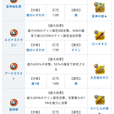
星神槍乱撃
【対象】
【CT】
【属性】
敵のいずれか
13秒
無
星神の槍★
【最大効果】
威力50%のデイン属性8回攻撃。30%の確
率で威力670%のデイン属性追加攻撃
ルミナスドラ
ロンギヌス
【対象】
【CT】
【属性】
ゴン
敵のいずれか
17秒
デイン
【最大効果】
威力450％の攻撃。50％の確率で即死させ
る
アークスラス
大天使のやり
【対象】
【CT】
【属性】
ト
敵1体
18秒
無
【最大効果】
威力380%のデイン属性攻撃。攻撃魔力の1
5%を威力に加算
らいじんの槍
雷神撃
【対象】
【CT】
【属性】
★