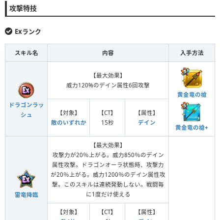
攻撃特技
Exランク
スキル名
内容
入手方法
【最大効果】
威力120%のデイン属性6回攻撃
黄金竜の槍
ドラゴンラッ
【対象】
【CT】
【属性】
シュ
敵のいずれか
15秒
デイン
黄金竜の槍+
【最大効果】
攻撃力が20％上がる。威力850％のデイン
属性攻撃。ドラゴンオーラ状態時、攻撃力
が20％上がる。威力1200％のデイン属性攻
撃。このスキルは連続発動しない。戦闘毎
に1度だけ使える
雷竜降臨
【対象】
【CT】
【属性】