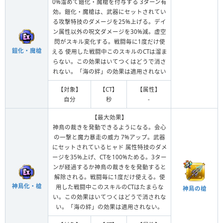
0%溜めて鎧化・魔槍を付与する 3ターン有
効。鎧化・魔槍は、武器にセットされてい
る攻撃特技のダメージを25%上げる。デイ
ン属性以外の呪文ダメージを30%減。虚空
閃がスキル変化する。戦闘毎に1度だけ使
鎧化・魔槍
える 使用した戦闘中このスキルのCTは溜ま
らない。この効果はいてつくはどうで消さ
れない。「海の絆」の効果は適用されない
【対象】
【CT】
【属性】
自分
秒
-
【最大効果】
神鳥の裁きを発動できるようになる。会心
の一撃と魔力暴走の威力 7%アップ。武器
にセットされているヒャド 属性特技のダメ
ージを35%上げ、CTを100%ためる。3ター
ンが経過するか神鳥の裁きをを発動すると
解除される。戦闘毎に1度だけ使える。使
神鳥化・槍
用した戦闘中このスキルのCTはたまらな
神鳥の槍
い。この効果はいてつくはどうで消されな
い。「海の絆」の効果は適用されない。