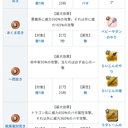
突き
ア
敵1体
25秒
バギ
【最大効果】
悪魔系に威力330%の攻撃。それ以外に威
力165%の攻撃
ベビーサタン
あくま突き
【対象】
【CT】
【属性】
のやり
敵1体
?秒
無
【最大効果】
命中率50%の攻撃。当たれば必ず会心の一
らいじんのや
撃
り
一閃突き
【対象】
【CT】
【属性】
らいじんの槍
敵1体
25秒
無
★
【最大効果】
ドラゴン系に威力450%のバギ属性攻撃。
それ以外に威力360%のバギ攻撃。
ラダトームの
疾風竜討突き