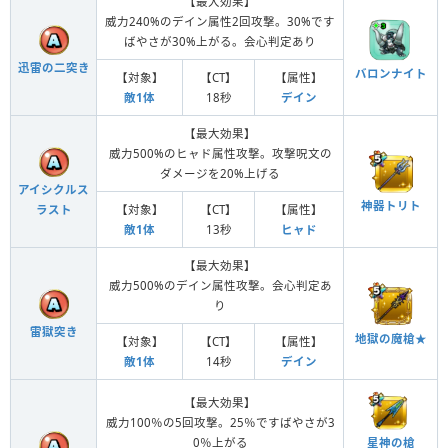
【最大効果】
威力240%のデイン属性2回攻撃。30%です
ばやさが30%上がる。会心判定あり
迅雷の二突き
バロンナイト
【対象】
【CT】
【属性】
敵1体
18秒
デイン
【最大効果】
威力500%のヒャド属性攻撃。攻撃呪文の
ダメージを20%上げる
アイシクルス
神器トリト
【対象】
【CT】
【属性】
ラスト
敵1体
13秒
ヒャド
【最大効果】
威力500%のデイン属性攻撃。会心判定あ
り
雷獄突き
地獄の魔槍★
【対象】
【CT】
【属性】
敵1体
14秒
デイン
【最大効果】
威力100％の5回攻撃。25％ですばやさが3
星神の槍
0％上がる