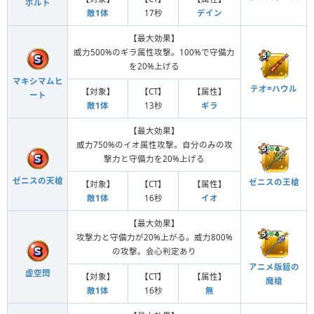
ボルト
敵1体
17秒
デイン
【最大効果】
威力500%のギラ属性攻撃。100%で守備力
を20%上げる
マキシマムヒ
テオ=ハウル
【対象】
【CT】
【属性】
ート
敵1体
13秒
ギラ
【最大効果】
威力750%のイオ属性攻撃。自分のみの攻
撃力と守備力を20%上げる
ゼニスの天槍
ゼニスの王槍
【対象】
【CT】
【属性】
敵1体
16秒
イオ
【最大効果】
攻撃力と守備力が20%上がる。威力800%
の攻撃。会心判定あり
アニメ版鎧の
虚空閃
【対象】
【CT】
【属性】
魔槍
敵1体
16秒
無