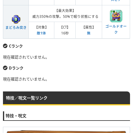
【最大効果】
威力350%の攻撃。50%で眠り状態にする
ゴールドオー
【対象】
【CT】
【属性】
まどろみ突き
ク
敵1体
16秒
無
Cランク
現在確認されていません。
Dランク
現在確認されていません。
特技／呪文一覧リンク
特技・呪文