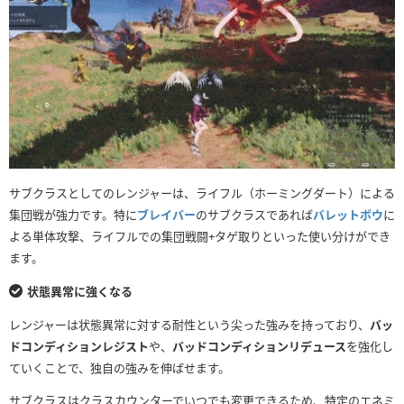
サブクラスとしてのレンジャーは、ライフル（ホーミングダート）による
集団戦が強力です。特に
ブレイバー
のサブクラスであれば
バレットボウ
に
よる単体攻撃、ライフルでの集団戦闘+タゲ取りといった使い分けができ
ます。
状態異常に強くなる
レンジャーは状態異常に対する耐性という尖った強みを持っており、
バッ
ドコンディションレジスト
や、
バッドコンディションリデュース
を強化し
ていくことで、独自の強みを伸ばせます。
サブクラスはクラスカウンターでいつでも変更できるため、特定のエネミ