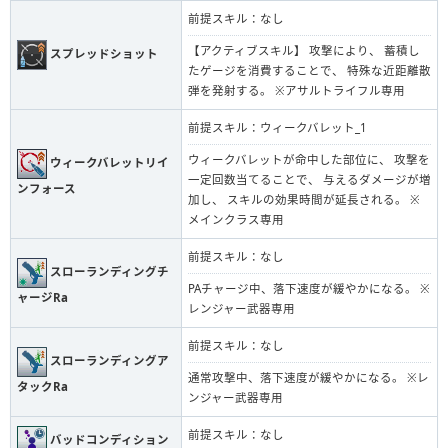
前提スキル：なし
【アクティブスキル】 攻撃により、 蓄積し
スプレッドショット
たゲージを消費することで、 特殊な近距離散
弾を発射する。 ※アサルトライフル専用
前提スキル：ウィークバレット_1
ウィークバレットが命中した部位に、 攻撃を
ウィークバレットリイ
一定回数当てることで、 与えるダメージが増
ンフォース
加し、 スキルの効果時間が延長される。 ※
メインクラス専用
前提スキル：なし
スローランディングチ
PAチャージ中、落下速度が緩やかになる。 ※
ャージRa
レンジャー武器専用
前提スキル：なし
スローランディングア
通常攻撃中、落下速度が緩やかになる。 ※レ
タックRa
ンジャー武器専用
前提スキル：なし
バッドコンディション