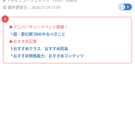
PSO2 ニュージェネシス（NGS）攻略班
6
最終更新日：2026.07.24 17:39
▶︎アニバーサリーイベント開催！
┗
超・夢幻祭'26のやるべきこと
▶︎おすすめ記事
┣
おすすめクラス
／
おすすめ防具
┗
おすすめ特殊能力
／
おすすめコンテンツ