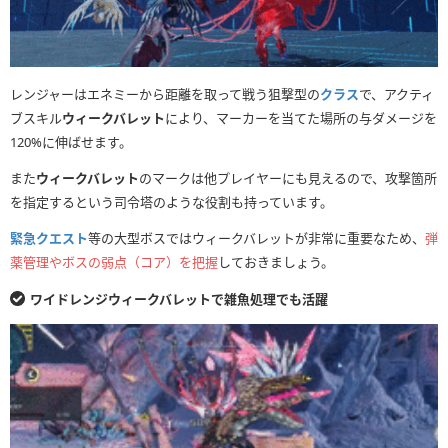
レンジャーはエネミーから距離を取って戦う狙撃型の
クラス
で、アクティ
ブスキル
ウィークバレット
により、マーカーを当てた場所の与ダメージを
120%に伸ばせます。
また
ウィークバレット
のマークは他プレイヤーにも見えるので、攻撃箇所
を指定するという司令塔のような役割も持っています。
緊急クエスト
等の大型ボスではウィークバレットが非常に重要なため、
弾
薬管理やボスの弱点（コア）を把握
しておきましょう。
ワイドレンジウィークバレットで雑魚処理でも活躍