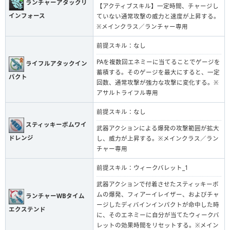
ランチャーアタックリ
【アクティブスキル】一定時間、チャージし
インフォース
ていない通常攻撃の威力と速度が上昇する。
※メインクラス／ランチャー専用
前提スキル：なし
PAを複数回エネミーに当てることでゲージを
ライフルアタックイン
蓄積する。そのゲージを最大にすると、一定
パクト
回数、通常攻撃が強力な攻撃に変化する。※
アサルトライフル専用
前提スキル：なし
スティッキーボムワイ
武器アクションによる爆発の攻撃範囲が拡大
ドレンジ
し、威力が上昇する。※メインクラス／ラン
チャー専用
前提スキル：ウィークバレット_1
武器アクションで付着させたスティッキーボ
ムの爆発、フィアーイレイザー、およびチャ
ランチャーWBタイム
ージしたディバインインパクトが命中した時
エクステンド
に、そのエネミーに自分が当てたウィークバ
レットの効果時間をリセットする。※メイン