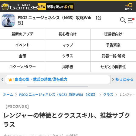
PSO2 ニュージェネシス（NGS）攻略Wiki 【公
認】
最新のアプデ
初心者向け
復帰者向け
イベント
マップ
予告緊急
金策
クラス
武器一覧/解説
コクーン/タワー
掲示板
セガとの関係性
幽豪の型・弐式の効果/潜在能力
もっとみる
幻精の型
1
2
ホーム
PSO2 ニュージェネシス（NGS）攻略Wiki 【公認】
クラス
レンジャー
【PSO2NGS】
レンジャーの特徴とクラススキル、推奨サブク
ラス