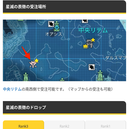
星滅の表徴の受注場所
中央リテム
の南西側で受注可能です。（マップからの受注も可能）
星滅の表徴のドロップ
Rank3
Rank2
Rank1