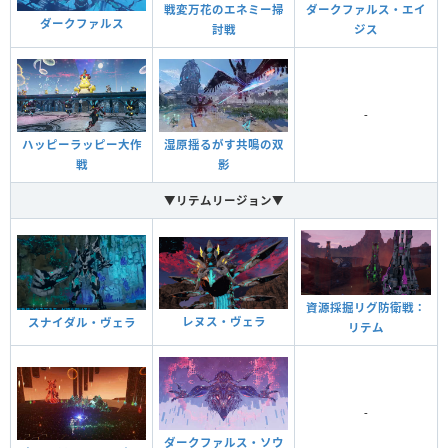
戦変万花のエネミー掃
ダークファルス・エイ
ダークファルス
討戦
ジス
-
ハッピーラッピー大作
湿原揺るがす共鳴の双
戦
影
▼リテムリージョン▼
資源採掘リグ防衛戦：
レヌス・ヴェラ
スナイダル・ヴェラ
リテム
-
ダークファルス・ソウ