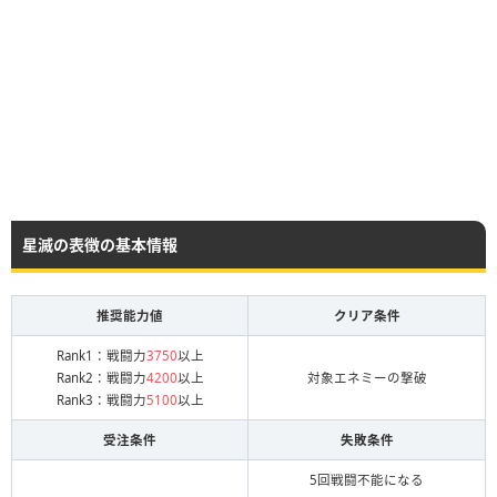
星滅の表徴の基本情報
推奨能力値
クリア条件
Rank1：戦闘力
3750
以上
Rank2：戦闘力
4200
以上
対象エネミーの撃破
Rank3：戦闘力
5100
以上
受注条件
失敗条件
5回戦闘不能になる