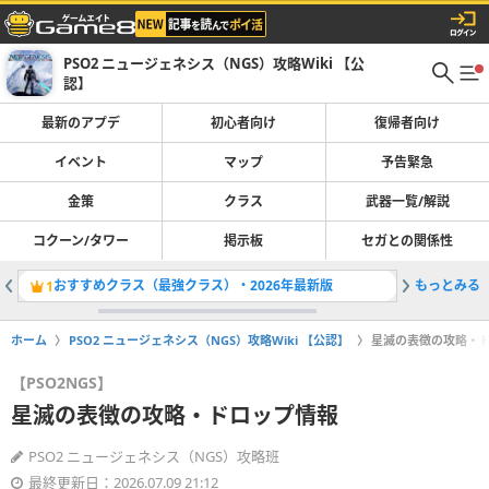
PSO2 ニュージェネシス（NGS）攻略Wiki 【公
認】
最新のアプデ
初心者向け
復帰者向け
イベント
マップ
予告緊急
金策
クラス
武器一覧/解説
コクーン/タワー
掲示板
セガとの関係性
おすすめクラス（最強クラス）・2026年最新版
もっとみる
風5：フ
1
2
ホーム
PSO2 ニュージェネシス（NGS）攻略Wiki 【公認】
星滅の表徴の攻略・
【PSO2NGS】
星滅の表徴の攻略・ドロップ情報
PSO2 ニュージェネシス（NGS）攻略班
最終更新日：2026.07.09 21:12