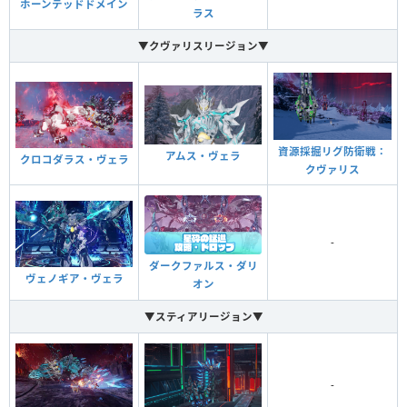
ホーンテッドドメイン
ラス
▼クヴァリスリージョン▼
資源採掘リグ防衛戦：
アムス・ヴェラ
クロコダラス・ヴェラ
クヴァリス
-
ダークファルス・ダリ
ヴェノギア・ヴェラ
オン
▼スティアリージョン▼
-