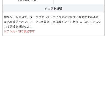
クエスト説明
中央リテム周辺で、ダークファルス・エイジスに比肩する強力なエネルギー
反応が確認された。アークス各員は、当該ポイントに急行し、迫りくる未知
なる脅威を排除せよ。
※アシストNPC参加不可