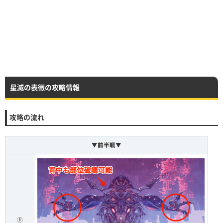
星滅の表徴の攻略情報
攻略の流れ
▼前半戦▼
①