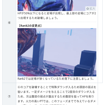
拡大
HPが50%以下になると足場が出現し、最上部の足場にコアが2
つ出現するため破壊しましょう。
⑥
【Rank2の変更点】
Rank2では足場が狭くなっているため落下に注意しましょう。
⑥のコアを破壊することで特殊ダウンが入るため頭部の弱点を
狙います。一定ダメージを与えることで2度目のダウンが入る
⑦
ため、次は腹部の弱点が露出するため腹部を狙ってHPを削り
ます。火力の高いPTでは、このフェーズまでで与えているダメ