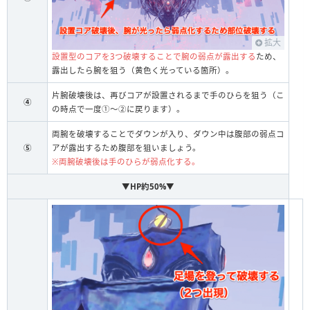
拡大
設置型のコアを3つ破壊することで腕の弱点が露出する
ため、
露出したら腕を狙う（黄色く光っている箇所）。
片腕破壊後は、再びコアが設置されるまで手のひらを狙う（こ
④
の時点で一度①～②に戻ります）。
両腕を破壊することでダウンが入り、ダウン中は腹部の弱点コ
⑤
アが露出するため腹部を狙いましょう。
※両腕破壊後は手のひらが弱点化する。
▼HP約50%▼