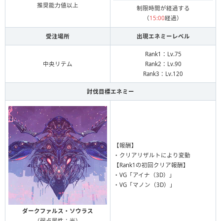
推奨能力値以上
制限時間が経過する
（
15:00
経過）
受注場所
出現エネミーレベル
Rank1：Lv.75
中央リテム
Rank2：Lv.90
Rank3：Lv.120
討伐目標エネミー
【報酬】
・クリアリザルトにより変動
【Rank1の初回クリア報酬】
・VG「アイナ（3D）」
・VG「マノン（3D）」
ダークファルス・ソウラス
（弱点属性：光）