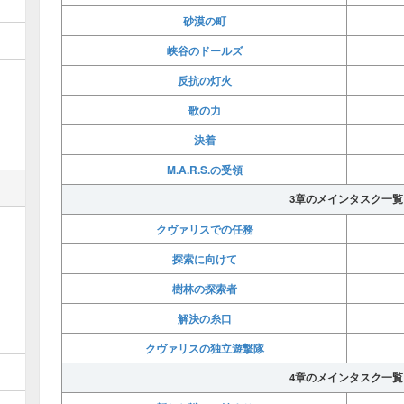
砂漠の町
峡谷のドールズ
反抗の灯火
歌の力
決着
M.A.R.S.の受領
3章のメインタスク一覧
クヴァリスでの任務
探索に向けて
樹林の探索者
解決の糸口
クヴァリスの独立遊撃隊
4章のメインタスク一覧