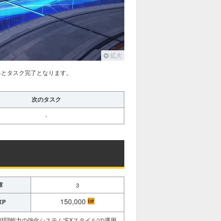
拡大
るとタスク完了となります。
次のタスク
-
章
3
150,000
XP
闘能力の強化システム”EXスタイル”の運用