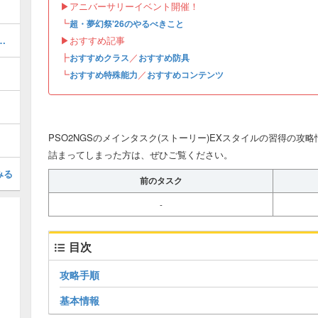
▶︎アニバーサリーイベント開催！
┗
超・夢幻祭'26のやるべきこと
るべき？｜最新のおすすめコンテンツ一覧
▶︎おすすめ記事
┣
／
おすすめクラス
おすすめ防具
┗
／
おすすめ特殊能力
おすすめコンテンツ
PSO2NGSのメインタスク(ストーリー)EXスタイルの習得の攻
詰まってしまった方は、ぜひご覧ください。
みる
前のタスク
-
目次
攻略手順
基本情報