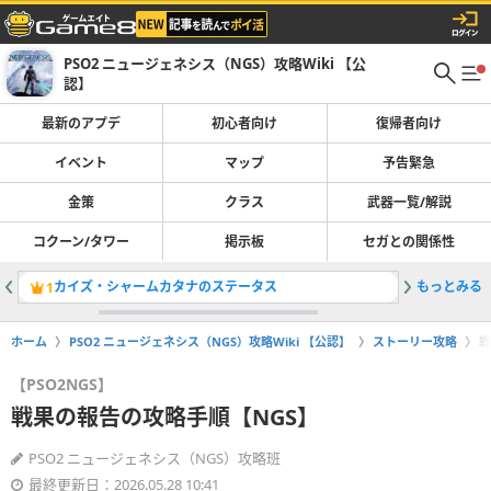
PSO2 ニュージェネシス（NGS）攻略Wiki 【公
認】
最新のアプデ
初心者向け
復帰者向け
イベント
マップ
予告緊急
金策
クラス
武器一覧/解説
コクーン/タワー
掲示板
セガとの関係性
カイズ・シャームカタナのステータス
もっとみる
リミナル
1
2
ホーム
PSO2 ニュージェネシス（NGS）攻略Wiki 【公認】
ストーリー攻略
戦
【PSO2NGS】
戦果の報告の攻略手順【NGS】
PSO2 ニュージェネシス（NGS）攻略班
最終更新日：2026.05.28 10:41