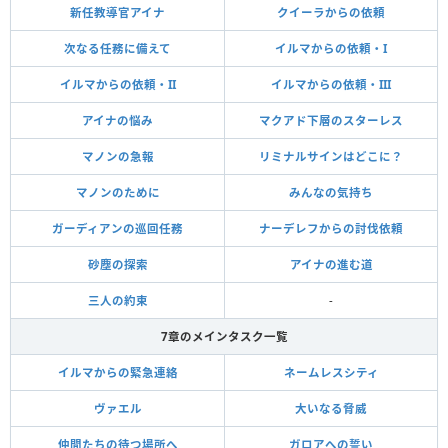
新任教導官アイナ
クイーラからの依頼
次なる任務に備えて
イルマからの依頼・I
イルマからの依頼・II
イルマからの依頼・III
アイナの悩み
マクアド下層のスターレス
マノンの急報
リミナルサインはどこに？
マノンのために
みんなの気持ち
ガーディアンの巡回任務
ナーデレフからの討伐依頼
砂塵の探索
アイナの進む道
三人の約束
-
7章のメインタスク一覧
イルマからの緊急連絡
ネームレスシティ
ヴァエル
大いなる脅威
仲間たちの待つ場所へ
ガロアへの誓い