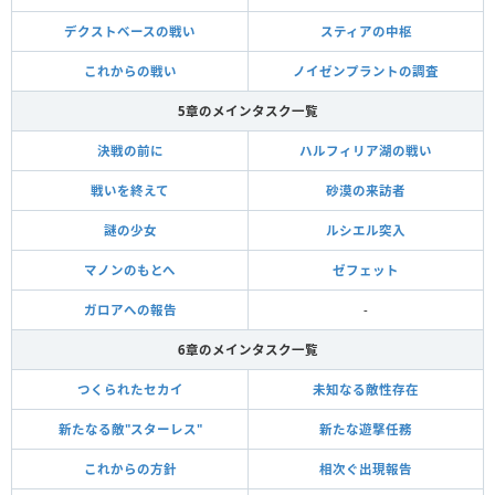
デクストベースの戦い
スティアの中枢
これからの戦い
ノイゼンプラントの調査
5章のメインタスク一覧
決戦の前に
ハルフィリア湖の戦い
戦いを終えて
砂漠の来訪者
謎の少女
ルシエル突入
マノンのもとへ
ゼフェット
ガロアへの報告
-
6章のメインタスク一覧
つくられたセカイ
未知なる敵性存在
新たなる敵"スターレス"
新たな遊撃任務
これからの方針
相次ぐ出現報告