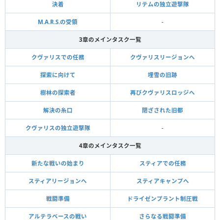
決着
リテムの独立遊撃隊
M.A.R.S.の受領
-
3章のメインタスク一覧
クヴァリスでの任務
クヴァリスリージョンへ
探索に向けて
埋雪の旧跡
樹林の探索者
再びクヴァリスロッジへ
解決の糸口
閉ざされた旧都
クヴァリスの独立遊撃隊
-
4章のメインタスク一覧
新たな戦いの始まり
スティアでの任務
スティアリージョンへ
スティアキャンプへ
戦闘準備
ドライゼンプラント制圧戦
アルテラベースの戦い
さらなる戦闘準備