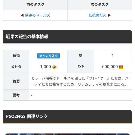
前のタスク
次のタスク
◀︎
峡谷のドールズ
反抗の灯火
▶︎
戦果の報告の基本情報
種類
章
2
メインタスク
1,000
600,000
メセタ
EXP
モラーバ峡谷でドールズを倒した『プレイヤー』たちは、ハ
概要
ーディたちに報告するため、リテムシティの執務室に戻る。
備考
-
PSO2NGS 関連リンク