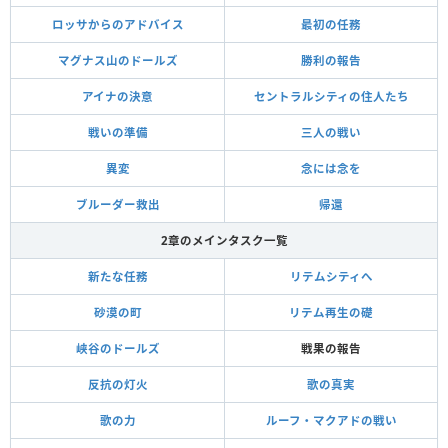
ロッサからのアドバイス
最初の任務
マグナス山のドールズ
勝利の報告
アイナの決意
セントラルシティの住人たち
戦いの準備
三人の戦い
異変
念には念を
ブルーダー救出
帰還
2章のメインタスク一覧
新たな任務
リテムシティへ
砂漠の町
リテム再生の礎
峡谷のドールズ
戦果の報告
反抗の灯火
歌の真実
歌の力
ルーフ・マクアドの戦い