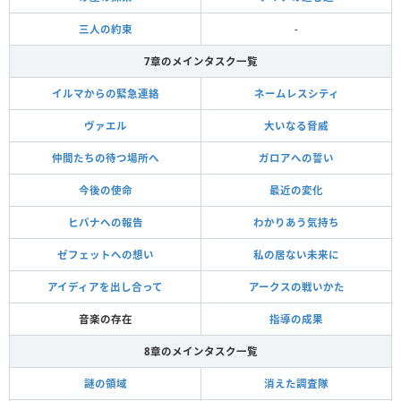
三人の約束
-
7章のメインタスク一覧
イルマからの緊急連絡
ネームレスシティ
ヴァエル
大いなる脅威
仲間たちの待つ場所へ
ガロアへの誓い
今後の使命
最近の変化
ヒバナへの報告
わかりあう気持ち
ゼフェットへの想い
私の居ない未来に
アイディアを出し合って
アークスの戦いかた
音楽の存在
指導の成果
8章のメインタスク一覧
謎の領域
消えた調査隊