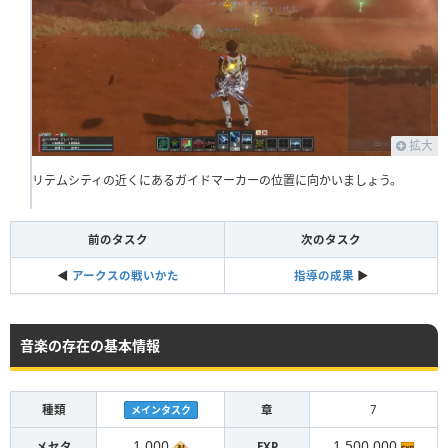
拡大
リテムシティの近くにあるガイドマーカーの位置に向かいましょう。
前のタスク
次のタスク
◀︎
アークスの戦いかた
指導の成果
▶︎
音楽の存在の基本情報
種類
章
7
メインタスク
1,000
1,500,000
メセタ
EXP