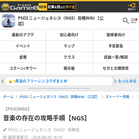
PSO2 ニュージェネシス（NGS）攻略Wiki 【公
認】
最新のアプデ
初心者向け
復帰者向け
イベント
マップ
予告緊急
金策
クラス
武器一覧/解説
コクーン/タワー
掲示板
セガとの関係性
葬送のフリーレンコラボまとめ
もっとみる
ルーシア
1
2
ホーム
PSO2 ニュージェネシス（NGS）攻略Wiki 【公認】
ストーリー攻略
音
【PSO2NGS】
音楽の存在の攻略手順【NGS】
PSO2 ニュージェネシス（NGS）攻略班
最終更新日：2026.06.26 16:10