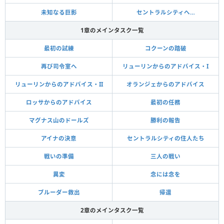
未知なる巨影
セントラルシティへ…
1章のメインタスク一覧
最初の試練
コクーンの踏破
再び司令室へ
リューリンからのアドバイス・I
リューリンからのアドバイス・II
オランジェからのアドバイス
ロッサからのアドバイス
最初の任務
マグナス山のドールズ
勝利の報告
アイナの決意
セントラルシティの住人たち
戦いの準備
三人の戦い
異変
念には念を
ブルーダー救出
帰還
2章のメインタスク一覧