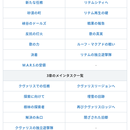
新たな任務
リテムシティへ
砂漠の町
リテム再生の礎
峡谷のドールズ
戦果の報告
反抗の灯火
歌の真実
歌の力
ルーフ・マクアドの戦い
決着
リテムの独立遊撃隊
M.A.R.S.の受領
-
3章のメインタスク一覧
クヴァリスでの任務
クヴァリスリージョンへ
探索に向けて
埋雪の旧跡
樹林の探索者
再びクヴァリスロッジへ
解決の糸口
閉ざされた旧都
クヴァリスの独立遊撃隊
-