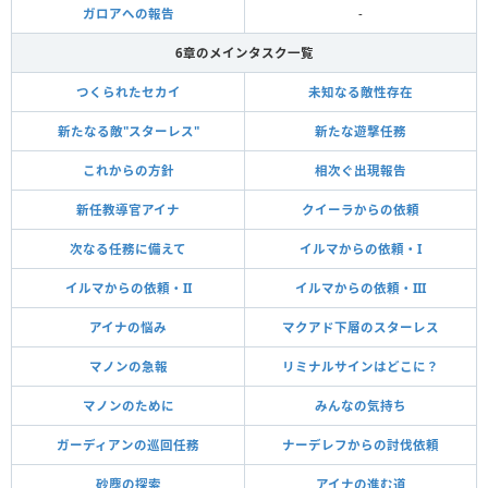
ガロアへの報告
-
6章のメインタスク一覧
つくられたセカイ
未知なる敵性存在
新たなる敵"スターレス"
新たな遊撃任務
これからの方針
相次ぐ出現報告
新任教導官アイナ
クイーラからの依頼
次なる任務に備えて
イルマからの依頼・I
イルマからの依頼・II
イルマからの依頼・III
アイナの悩み
マクアド下層のスターレス
マノンの急報
リミナルサインはどこに？
マノンのために
みんなの気持ち
ガーディアンの巡回任務
ナーデレフからの討伐依頼
砂塵の探索
アイナの進む道