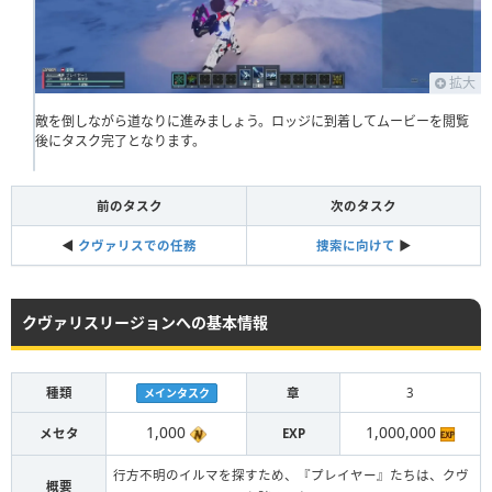
拡大
敵を倒しながら道なりに進みましょう。ロッジに到着してムービーを閲覧
後にタスク完了となります。
前のタスク
次のタスク
◀︎
クヴァリスでの任務
捜索に向けて
▶︎
クヴァリスリージョンへの基本情報
種類
章
3
メインタスク
1,000
1,000,000
メセタ
EXP
行方不明のイルマを探すため、『プレイヤー』たちは、クヴ
概要