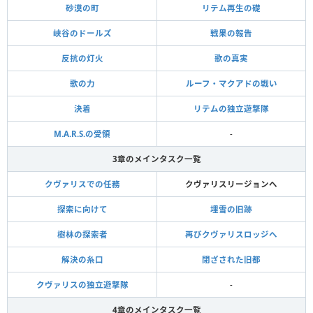
砂漠の町
リテム再生の礎
峡谷のドールズ
戦果の報告
反抗の灯火
歌の真実
歌の力
ルーフ・マクアドの戦い
決着
リテムの独立遊撃隊
M.A.R.S.の受領
-
3章のメインタスク一覧
クヴァリスでの任務
クヴァリスリージョンへ
探索に向けて
埋雪の旧跡
樹林の探索者
再びクヴァリスロッジへ
解決の糸口
閉ざされた旧都
クヴァリスの独立遊撃隊
-
4章のメインタスク一覧