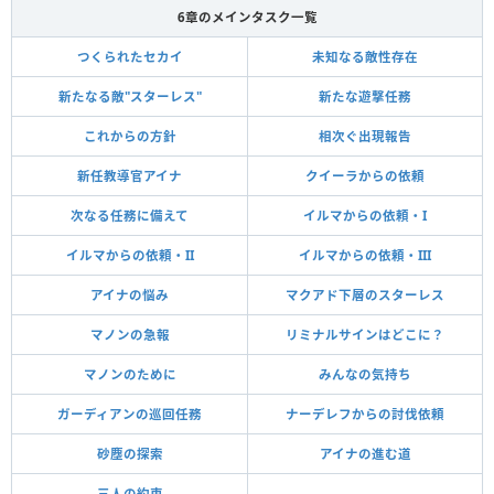
6章のメインタスク一覧
つくられたセカイ
未知なる敵性存在
新たなる敵"スターレス"
新たな遊撃任務
これからの方針
相次ぐ出現報告
新任教導官アイナ
クイーラからの依頼
次なる任務に備えて
イルマからの依頼・I
イルマからの依頼・II
イルマからの依頼・III
アイナの悩み
マクアド下層のスターレス
マノンの急報
リミナルサインはどこに？
マノンのために
みんなの気持ち
ガーディアンの巡回任務
ナーデレフからの討伐依頼
砂塵の探索
アイナの進む道
三人の約束
-