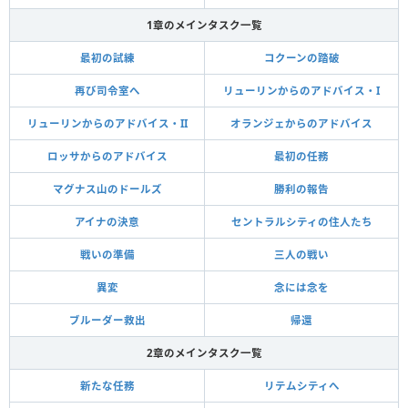
1章のメインタスク一覧
最初の試練
コクーンの踏破
再び司令室へ
リューリンからのアドバイス・I
リューリンからのアドバイス・II
オランジェからのアドバイス
ロッサからのアドバイス
最初の任務
マグナス山のドールズ
勝利の報告
アイナの決意
セントラルシティの住人たち
戦いの準備
三人の戦い
異変
念には念を
ブルーダー救出
帰還
2章のメインタスク一覧
新たな任務
リテムシティへ