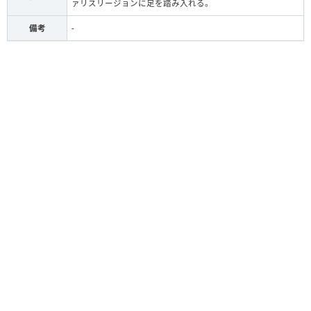
ァリスリージョンに足を踏み入れる。
備考
-