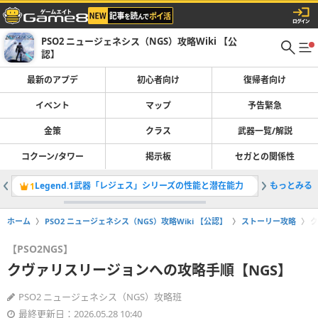
PSO2 ニュージェネシス（NGS）攻略Wiki 【公
認】
最新のアプデ
初心者向け
復帰者向け
イベント
マップ
予告緊急
金策
クラス
武器一覧/解説
コクーン/タワー
掲示板
セガとの関係性
Legend.1武器「レジェス」シリーズの性能と潜在能力
もっとみる
開催中・
1
2
ホーム
PSO2 ニュージェネシス（NGS）攻略Wiki 【公認】
ストーリー攻略
ク
【PSO2NGS】
クヴァリスリージョンへの攻略手順【NGS】
PSO2 ニュージェネシス（NGS）攻略班
最終更新日：2026.05.28 10:40