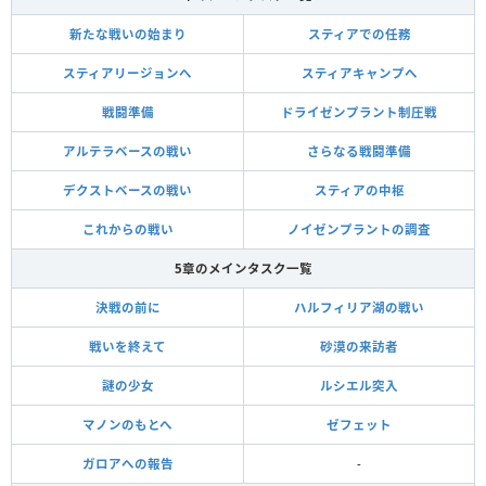
新たな戦いの始まり
スティアでの任務
スティアリージョンへ
スティアキャンプへ
戦闘準備
ドライゼンプラント制圧戦
アルテラベースの戦い
さらなる戦闘準備
デクストベースの戦い
スティアの中枢
これからの戦い
ノイゼンプラントの調査
5章のメインタスク一覧
決戦の前に
ハルフィリア湖の戦い
戦いを終えて
砂漠の来訪者
謎の少女
ルシエル突入
マノンのもとへ
ゼフェット
ガロアへの報告
-