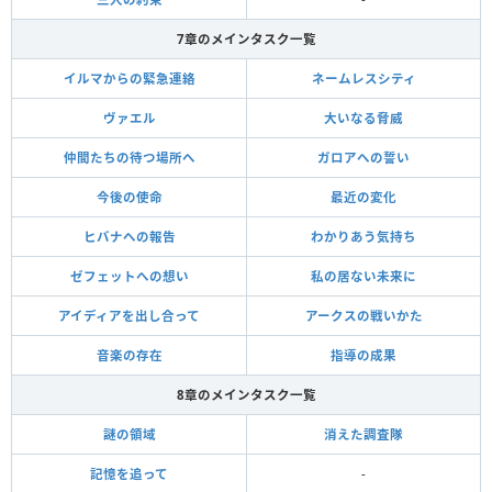
7章のメインタスク一覧
イルマからの緊急連絡
ネームレスシティ
ヴァエル
大いなる脅威
仲間たちの待つ場所へ
ガロアへの誓い
今後の使命
最近の変化
ヒバナへの報告
わかりあう気持ち
ゼフェットへの想い
私の居ない未来に
アイディアを出し合って
アークスの戦いかた
音楽の存在
指導の成果
8章のメインタスク一覧
謎の領域
消えた調査隊
記憶を追って
-