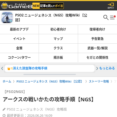
PSO2 ニュージェネシス（NGS）攻略Wiki 【公
認】
最新のアプデ
初心者向け
復帰者向け
イベント
マップ
予告緊急
金策
クラス
武器一覧/解説
コクーン/タワー
掲示板
セガとの関係性
消えた調査隊の攻略手順
もっとみる
ネームレ
1
2
ホーム
PSO2 ニュージェネシス（NGS）攻略Wiki 【公認】
ストーリー攻略
ア
【PSO2NGS】
アークスの戦いかたの攻略手順【NGS】
PSO2 ニュージェネシス（NGS）攻略班
最終更新日：2026.06.26 16:09