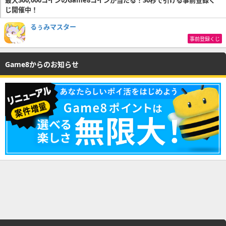
最大300,000コインのGame8コインが当たる！30秒で引ける事前登録く
じ開催中！
るぅみマスター
事前登録くじ
Game8からのお知らせ