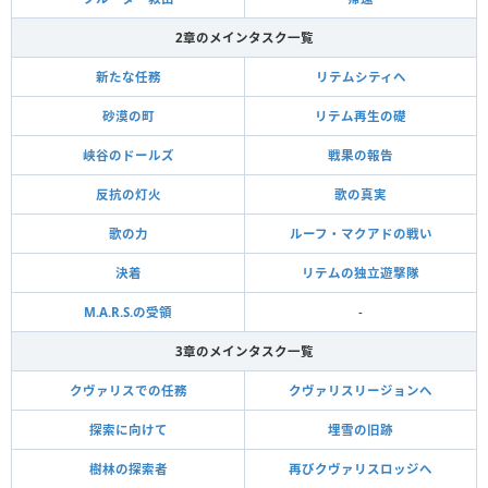
2章のメインタスク一覧
新たな任務
リテムシティへ
砂漠の町
リテム再生の礎
峡谷のドールズ
戦果の報告
反抗の灯火
歌の真実
歌の力
ルーフ・マクアドの戦い
決着
リテムの独立遊撃隊
M.A.R.S.の受領
-
3章のメインタスク一覧
クヴァリスでの任務
クヴァリスリージョンへ
探索に向けて
埋雪の旧跡
樹林の探索者
再びクヴァリスロッジへ