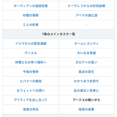
ガーディアンの巡回任務
ナーデレフからの討伐依頼
砂塵の探索
アイナの進む道
三人の約束
-
7章のメインタスク一覧
イルマからの緊急連絡
ネームレスシティ
ヴァエル
大いなる脅威
仲間たちの待つ場所へ
ガロアへの誓い
今後の使命
最近の変化
ヒバナへの報告
わかりあう気持ち
ゼフェットへの想い
私の居ない未来に
アイディアを出し合って
アークスの戦いかた
音楽の存在
指導の成果