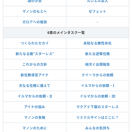
謎の少女
ルシエル突入
マノンのもとへ
ゼフェット
ガロアへの報告
-
6章のメインタスク一覧
つくられたセカイ
未知なる敵性存在
新たなる敵"スターレス"
新たな遊撃任務
これからの方針
相次ぐ出現報告
新任教導官アイナ
クイーラからの依頼
次なる任務に備えて
イルマからの依頼・I
イルマからの依頼・II
イルマからの依頼・III
アイナの悩み
マクアド下層のスターレス
マノンの急報
リミナルサインはどこに？
マノンのために
みんなの気持ち