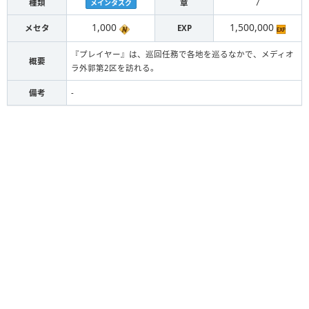
種類
章
7
メインタスク
1,000
1,500,000
メセタ
EXP
『プレイヤー』は、巡回任務で各地を巡るなかで、メディオ
概要
ラ外郭第2区を訪れる。
備考
-