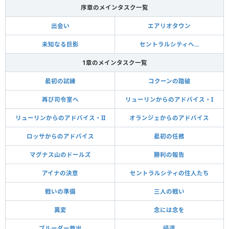
序章のメインタスク一覧
出会い
エアリオタウン
未知なる巨影
セントラルシティへ…
1章のメインタスク一覧
最初の試練
コクーンの踏破
再び司令室へ
リューリンからのアドバイス・I
リューリンからのアドバイス・II
オランジェからのアドバイス
ロッサからのアドバイス
最初の任務
マグナス山のドールズ
勝利の報告
アイナの決意
セントラルシティの住人たち
戦いの準備
三人の戦い
異変
念には念を
ブルーダー救出
帰還