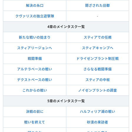
解決の糸口
閉ざされた旧都
クヴァリスの独立遊撃隊
-
4章のメインタスク一覧
新たな戦いの始まり
スティアでの任務
スティアリージョンへ
スティアキャンプへ
戦闘準備
ドライゼンプラント制圧戦
アルテラベースの戦い
さらなる戦闘準備
デクストベースの戦い
スティアの中枢
これからの戦い
ノイゼンプラントの調査
5章のメインタスク一覧
決戦の前に
ハルフィリア湖の戦い
戦いを終えて
砂漠の来訪者