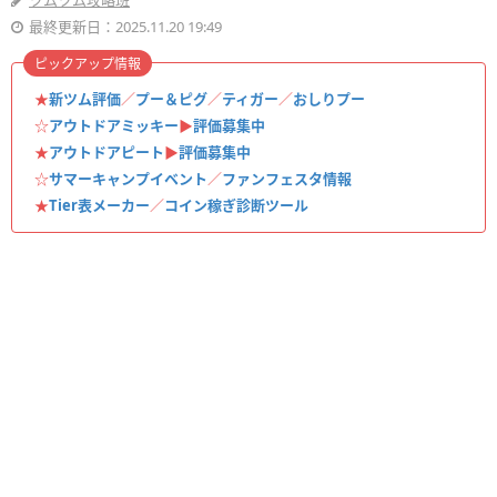
ツムツム攻略班
最終更新日：2025.11.20 19:49
ピックアップ情報
★
新ツム評価
／
プー＆ピグ
／
ティガー
／
おしりプー
☆
アウトドアミッキー
▶︎
評価募集中
★
アウトドアピート
▶︎
評価募集中
☆
サマーキャンプイベント
／
ファンフェスタ情報
★
Tier表メーカー
／
コイン稼ぎ診断ツール