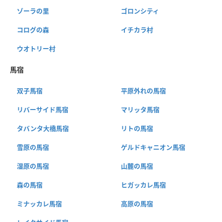
ゾーラの里
ゴロンシティ
コログの森
イチカラ村
ウオトリー村
馬宿
双子馬宿
平原外れの馬宿
リバーサイド馬宿
マリッタ馬宿
タバンタ大橋馬宿
リトの馬宿
雪原の馬宿
ゲルドキャニオン馬宿
湿原の馬宿
山麓の馬宿
森の馬宿
ヒガッカレ馬宿
ミナッカレ馬宿
高原の馬宿