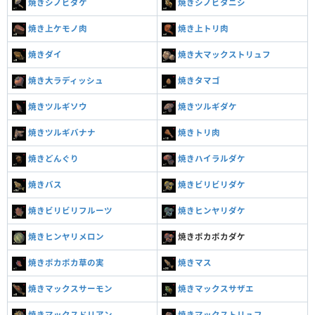
焼きシノビダケ
焼きシノビタニシ
焼き上ケモノ肉
焼き上トリ肉
焼きダイ
焼き大マックストリュフ
焼き大ラディッシュ
焼きタマゴ
焼きツルギソウ
焼きツルギダケ
焼きツルギバナナ
焼きトリ肉
焼きどんぐり
焼きハイラルダケ
焼きバス
焼きビリビリダケ
焼きビリビリフルーツ
焼きヒンヤリダケ
焼きヒンヤリメロン
焼きポカポカダケ
焼きポカポカ草の実
焼きマス
焼きマックスサーモン
焼きマックスサザエ
焼きマックスドリアン
焼きマックストリュフ