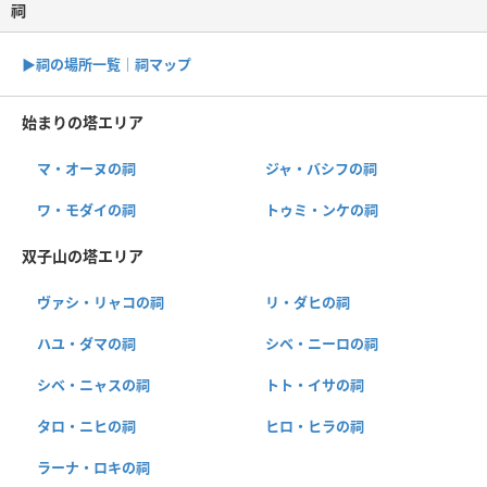
祠
▶︎祠の場所一覧｜祠マップ
始まりの塔エリア
マ・オーヌの祠
ジャ・バシフの祠
ワ・モダイの祠
トゥミ・ンケの祠
双子山の塔エリア
ヴァシ・リャコの祠
リ・ダヒの祠
ハユ・ダマの祠
シベ・ニーロの祠
シベ・ニャスの祠
トト・イサの祠
タロ・ニヒの祠
ヒロ・ヒラの祠
ラーナ・ロキの祠