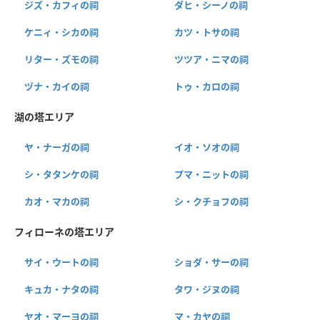
ジズ・カフィの祠
ダヒ・シーノの祠
ケニィ・シカの祠
カツ・トサの祠
リター・ズモの祠
ツツア・ニマの祠
ヅナ・カイの祠
トゥ・カロの祠
湖の塔エリア
ヤ・ナーガの祠
イオ・ソオの祠
シ・タタンケの祠
プマ・ニットの祠
カオ・マカの祠
シ・クチョフの祠
フィローネの塔エリア
サイ・ウートの祠
ショダ・サーの祠
キュカ・ナタの祠
タワ・ジヌの祠
ヤオ・マーヨの祠
マ・カヤの祠