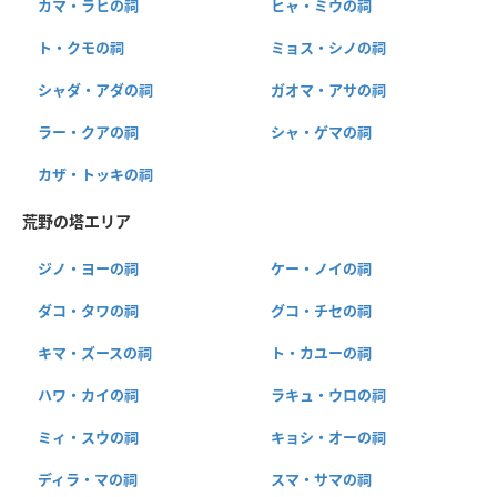
カマ・ラヒの祠
ヒャ・ミウの祠
ト・クモの祠
ミョス・シノの祠
シャダ・アダの祠
ガオマ・アサの祠
ラー・クアの祠
シャ・ゲマの祠
カザ・トッキの祠
荒野の塔エリア
ジノ・ヨーの祠
ケー・ノイの祠
ダコ・タワの祠
グコ・チセの祠
キマ・ズースの祠
ト・カユーの祠
ハワ・カイの祠
ラキュ・ウロの祠
ミィ・スウの祠
キョシ・オーの祠
ディラ・マの祠
スマ・サマの祠