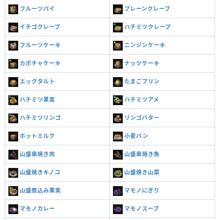
フルーツパイ
プレーンクレープ
イチゴクレープ
ハチミツクレープ
フルーツケーキ
ニンジンケーキ
カボチャケーキ
ナッツケーキ
エッグタルト
たまごプリン
ハチミツ果実
ハチミツアメ
ハチミツリンゴ
リンゴバター
ホットミルク
小麦パン
山盛串焼き肉
山盛串焼き魚
山盛焼きキノコ
山盛焼き山菜
山盛煮込み果実
マモノにぎり
マモノカレー
マモノスープ