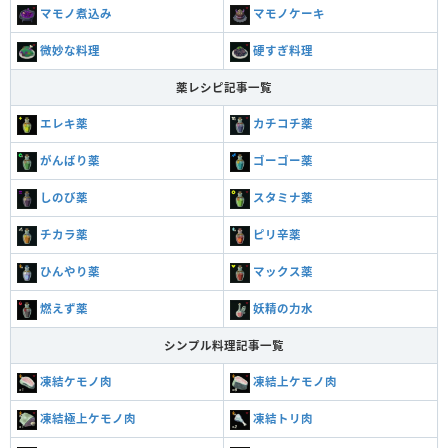
マモノ煮込み
マモノケーキ
微妙な料理
硬すぎ料理
薬レシピ記事一覧
エレキ薬
カチコチ薬
がんばり薬
ゴーゴー薬
しのび薬
スタミナ薬
チカラ薬
ピリ辛薬
ひんやり薬
マックス薬
燃えず薬
妖精の力水
シンプル料理記事一覧
凍結ケモノ肉
凍結上ケモノ肉
凍結極上ケモノ肉
凍結トリ肉