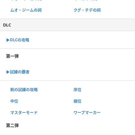
ムオ・ジームの祠
クグ・チデの祠
DLC
▶︎DLCの攻略
第一弾
▶︎試練の覇者
剣の試練の攻略
序位
中位
極位
マスターモード
ワープマーカー
第二弾