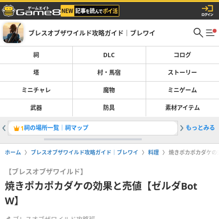
ブレスオブザワイルド攻略ガイド｜ブレワイ
祠
DLC
コログ
塔
村・馬宿
ストーリー
ミニチャレ
魔物
ミニゲーム
武器
防具
素材アイテム
祠の場所一覧｜祠マップ
もっとみる
シベニー
1
2
ホーム
ブレスオブザワイルド攻略ガイド｜ブレワイ
料理
焼きポカポカダケの
【ブレスオブザワイルド】
焼きポカポカダケの効果と売値【ゼルダBot
W】