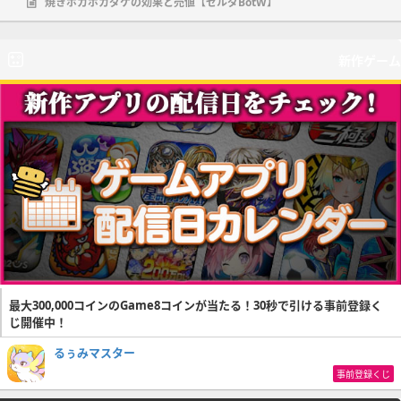
焼きポカポカダケの効果と売値【ゼルダBotW】
新作ゲーム
最大300,000コインのGame8コインが当たる！30秒で引ける事前登録く
じ開催中！
るぅみマスター
事前登録くじ