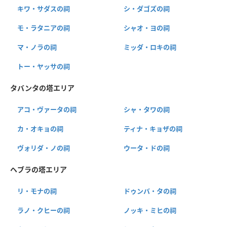
キワ・サダスの祠
シ・ダゴズの祠
モ・ラタニアの祠
シャオ・ヨの祠
マ・ノラの祠
ミッダ・ロキの祠
トー・ヤッサの祠
タバンタの塔エリア
アコ・ヴァータの祠
シャ・タワの祠
カ・オキョの祠
ティナ・キョザの祠
ヴォリダ・ノの祠
ウータ・ドの祠
ヘブラの塔エリア
リ・モナの祠
ドゥンバ・タの祠
ラノ・クヒーの祠
ノッキ・ミヒの祠