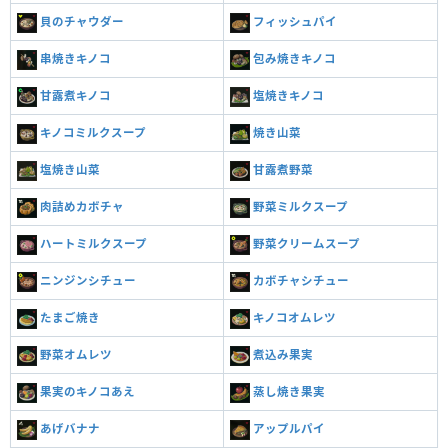
貝のチャウダー
フィッシュパイ
串焼きキノコ
包み焼きキノコ
甘露煮キノコ
塩焼きキノコ
キノコミルクスープ
焼き山菜
塩焼き山菜
甘露煮野菜
肉詰めカボチャ
野菜ミルクスープ
ハートミルクスープ
野菜クリームスープ
ニンジンシチュー
カボチャシチュー
たまご焼き
キノコオムレツ
野菜オムレツ
煮込み果実
果実のキノコあえ
蒸し焼き果実
あげバナナ
アップルパイ