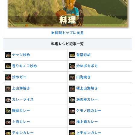
▶料理トップに戻る
料理レシピ記事一覧
ナッツ炒め
香草炒め
香りキノコ炒め
炒めポカポカ
炒めガニ
山海焼き
上山海焼き
極上山海焼き
カレーライス
海の幸カレー
野菜カレー
ケモノ肉カレー
上肉カレー
極上肉カレー
チキンカレー
上チキンカレー