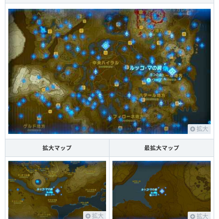
拡大
拡大マップ
最拡大マップ
拡大
拡大