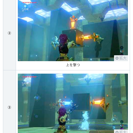
②
拡大
上を撃つ
③
拡大