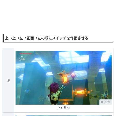
上→上→左→正面→左の順にスイッチを作動させる
①
拡大
上を撃つ