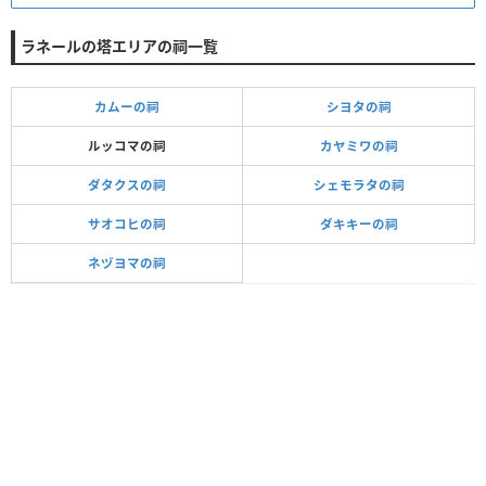
ラネールの塔エリアの祠一覧
カムーの祠
シヨタの祠
ルッコマの祠
カヤミワの祠
ダタクスの祠
シェモラタの祠
サオコヒの祠
ダキキーの祠
ネヅヨマの祠