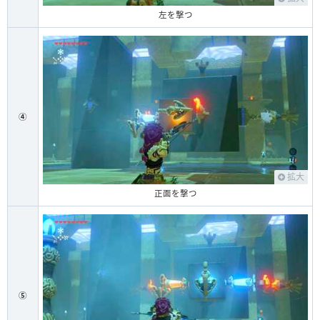
左を撃つ
④
拡大
正面を撃つ
⑤