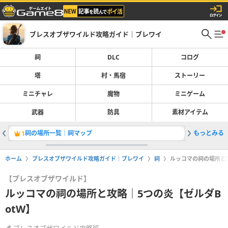
ブレスオブザワイルド攻略ガイド｜ブレワイ
祠
DLC
コログ
塔
村・馬宿
ストーリー
ミニチャレ
魔物
ミニゲーム
武器
防具
素材アイテム
祠の場所一覧｜祠マップ
もっとみる
水の神獣
1
2
ホーム
ブレスオブザワイルド攻略ガイド｜ブレワイ
祠
ルッコマの祠の場所と攻
【ブレスオブザワイルド】
ルッコマの祠の場所と攻略｜5つの炎【ゼルダB
otW】