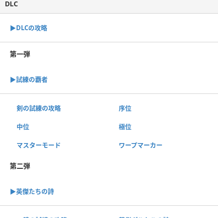
DLC
▶︎DLCの攻略
第一弾
▶︎試練の覇者
剣の試練の攻略
序位
中位
極位
マスターモード
ワープマーカー
第二弾
▶︎英傑たちの詩