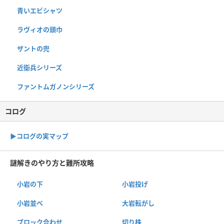
青いエビシャツ
ラヴィオの頭巾
ザントの兜
近衛兵シリーズ
ファントムガノンシリーズ
コログ
▶︎コログの実マップ
謎解きのやり方と難所攻略
小岩の下
小岩投げ
小岩並べ
大岩転がし
ブロック合わせ
切り株