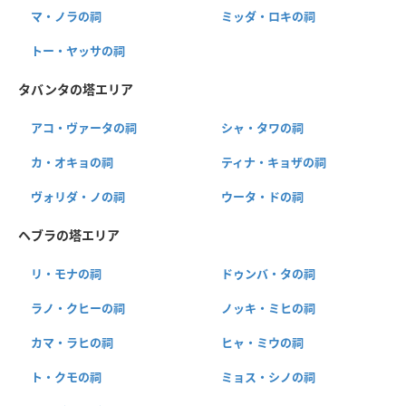
マ・ノラの祠
ミッダ・ロキの祠
トー・ヤッサの祠
タバンタの塔エリア
アコ・ヴァータの祠
シャ・タワの祠
カ・オキョの祠
ティナ・キョザの祠
ヴォリダ・ノの祠
ウータ・ドの祠
ヘブラの塔エリア
リ・モナの祠
ドゥンバ・タの祠
ラノ・クヒーの祠
ノッキ・ミヒの祠
カマ・ラヒの祠
ヒャ・ミウの祠
ト・クモの祠
ミョス・シノの祠